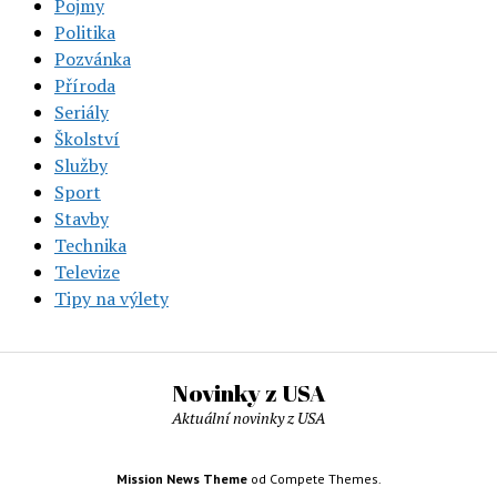
Pojmy
Politika
Pozvánka
Příroda
Seriály
Školství
Služby
Sport
Stavby
Technika
Televize
Tipy na výlety
Novinky z USA
Aktuální novinky z USA
Mission News Theme
od Compete Themes.