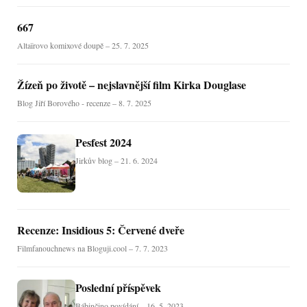
667
Altaïrovo komixové doupě – 25. 7. 2025
Žízeň po životě – nejslavnější film Kirka Douglase
Blog Jiří Borového - recenze – 8. 7. 2025
Pesfest 2024
Jirkův blog – 21. 6. 2024
Recenze: Insidious 5: Červené dveře
Filmfanouchnews na Bloguji.cool – 7. 7. 2023
Poslední příspěvek
Bábinčino povídání – 16. 5. 2023