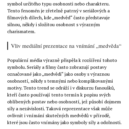
symbol určitého typu osobnosti nebo charakteru.
Tento fenomén je zřetelně patrný v seriálových a
filmových dílech, kde „medvěd“ často představuje
silnou, někdy i složitou osobnost s výrazným
charismatem.
Vliv mediální prezentace na vnímání „medvěda“
Populární média výrazně přispěla k rozšíření tohoto
symbolu. Seriály a filmy často zobrazují postavy
označované jako „medvědi“ jako osoby s výraznou
osobností, někdy s temnými nebo komplikovanými
motivy. Tento trend se odráží i v diskurzu fanoušků,
kteří často používají tento termín k popisu svých
oblíbených postav nebo osobností, jež působí dojmem
síly a nezávislosti. Taková reprezentace však může
ovlivnit i vnímání skutečných medvědů v přírodě,
které jsou často vnímány jako symboly síly a odolnosti.