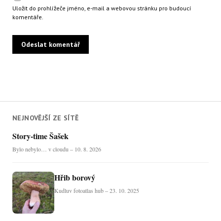
Uložit do prohlížeče jméno, e-mail a webovou stránku pro budoucí
komentáře.
NEJNOVĚJŠÍ ZE SÍTĚ
Story-time Šašek
Bylo nebylo… v cloudu – 10. 8. 2026
Hřib borový
Kudluv fotoatlas hub – 23. 10. 2025