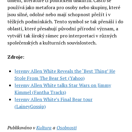
umění, literatuře či politickém diskurzu. Často se
používá jako metafora pro osoby nebo skupiny, které
jsou silné, odolné nebo mají schopnost přežít i v
těžkých podmínkách. Tento symbol se tak přenáší i do
oblastí, které přesahují původní přírodní význam, a
vytváří tak široký rámec pro interpretaci v různých
společenských a kulturních souvislostech.
Zdroje:
Jeremy Allen White Reveals the ‘Best Thing’ He
Stole From The Bear Set (Yahoo)
Jeremy Allen White talks Star Wars on Jimmy
Kimmel (Fantha Tracks)
Jeremy Allen White’s Final Bear tour
(LaineyGossip)
Publikováno v
Kultura
a
Osobnosti