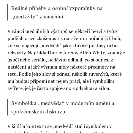
Reálné příběhy a osobní vzpomínky na
„medvědy“ z natáčení
V rámci mediálních výstupů se někteří herci a tvůrci
podělili o své zkušenosti s natáčením pořadů či filmů,
kde se objevují „medvědi“ jako klíčové postavy nebo
rekvizity. Například herec Jeremy Allen White, známý z
úspěšného seriálu, nedávno odhalil, co si odnesl z
natáčení a jaký význam měly některé předměty na
setu. Podle jeho slov si odnesl několik suvenýrů, které
mu budou připomínat nejen práci, ale i symboliku
zvířete, jež je často spojováno s odvahou a sílou.
Symbolika „medvěda“ v moderním umění a
společenském diskurzu
V širším kontextu se „medvěd“ stal i symbolem v