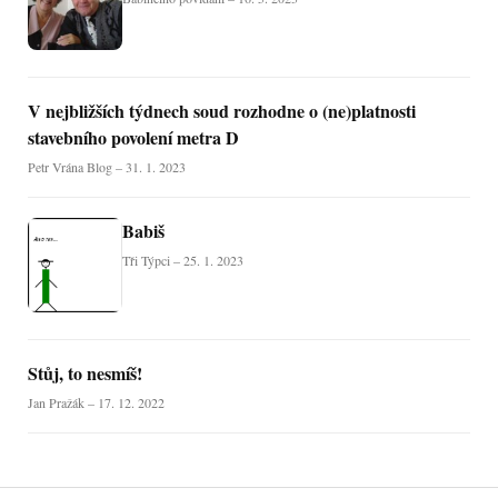
V nejbližších týdnech soud rozhodne o (ne)platnosti
stavebního povolení metra D
Petr Vrána Blog – 31. 1. 2023
Babiš
Tři Týpci – 25. 1. 2023
Stůj, to nesmíš!
Jan Pražák – 17. 12. 2022