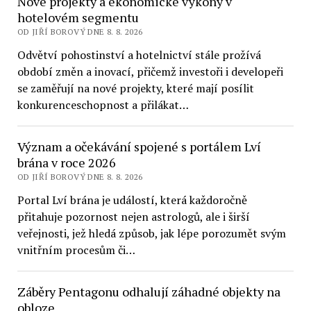
Nové projekty a ekonomické výkony v
hotelovém segmentu
OD JIŘÍ BOROVÝ DNE 8. 8. 2026
Odvětví pohostinství a hotelnictví stále prožívá
období změn a inovací, přičemž investoři i developeři
se zaměřují na nové projekty, které mají posílit
konkurenceschopnost a přilákat…
Význam a očekávání spojené s portálem Lví
brána v roce 2026
OD JIŘÍ BOROVÝ DNE 8. 8. 2026
Portal Lví brána je událostí, která každoročně
přitahuje pozornost nejen astrologů, ale i širší
veřejnosti, jež hledá způsob, jak lépe porozumět svým
vnitřním procesům či…
Záběry Pentagonu odhalují záhadné objekty na
obloze