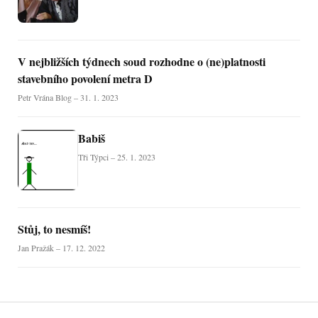
V nejbližších týdnech soud rozhodne o (ne)platnosti
stavebního povolení metra D
Petr Vrána Blog – 31. 1. 2023
Babiš
Tři Týpci – 25. 1. 2023
Stůj, to nesmíš!
Jan Pražák – 17. 12. 2022