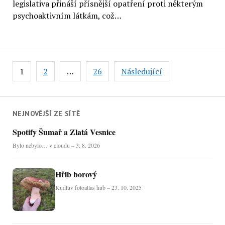
legislativa přináší přísnější opatření proti některým
psychoaktivním látkám, což…
Stránkování
1
2
…
26
Následující
příspěvků
NEJNOVĚJŠÍ ZE SÍTĚ
Spotify Šumař a Zlatá Vesnice
Bylo nebylo… v cloudu – 3. 8. 2026
Hřib borový
Kudluv fotoatlas hub – 23. 10. 2025