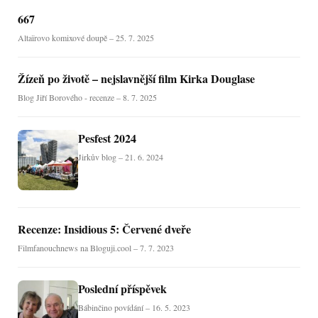
667
Altaïrovo komixové doupě – 25. 7. 2025
Žízeň po životě – nejslavnější film Kirka Douglase
Blog Jiří Borového - recenze – 8. 7. 2025
Pesfest 2024
Jirkův blog – 21. 6. 2024
Recenze: Insidious 5: Červené dveře
Filmfanouchnews na Bloguji.cool – 7. 7. 2023
Poslední příspěvek
Bábinčino povídání – 16. 5. 2023