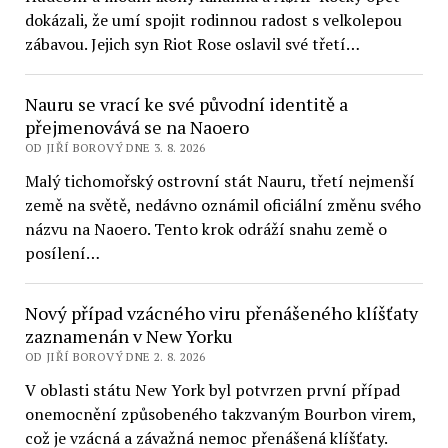
dokázali, že umí spojit rodinnou radost s velkolepou
zábavou. Jejich syn Riot Rose oslavil své třetí…
Nauru se vrací ke své původní identitě a
přejmenovává se na Naoero
OD JIŘÍ BOROVÝ DNE 3. 8. 2026
Malý tichomořský ostrovní stát Nauru, třetí nejmenší
země na světě, nedávno oznámil oficiální změnu svého
názvu na Naoero. Tento krok odráží snahu země o
posílení…
Nový případ vzácného viru přenášeného klíšťaty
zaznamenán v New Yorku
OD JIŘÍ BOROVÝ DNE 2. 8. 2026
V oblasti státu New York byl potvrzen první případ
onemocnění způsobeného takzvaným Bourbon virem,
což je vzácná a závažná nemoc přenášená klíšťaty.