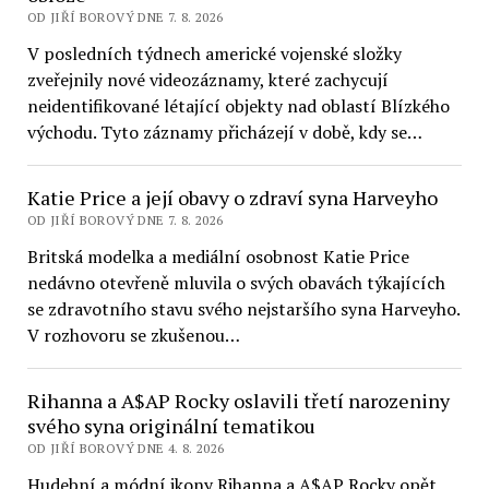
OD JIŘÍ BOROVÝ DNE 7. 8. 2026
V posledních týdnech americké vojenské složky
zveřejnily nové videozáznamy, které zachycují
neidentifikované létající objekty nad oblastí Blízkého
východu. Tyto záznamy přicházejí v době, kdy se…
Katie Price a její obavy o zdraví syna Harveyho
OD JIŘÍ BOROVÝ DNE 7. 8. 2026
Britská modelka a mediální osobnost Katie Price
nedávno otevřeně mluvila o svých obavách týkajících
se zdravotního stavu svého nejstaršího syna Harveyho.
V rozhovoru se zkušenou…
Rihanna a A$AP Rocky oslavili třetí narozeniny
svého syna originální tematikou
OD JIŘÍ BOROVÝ DNE 4. 8. 2026
Hudební a módní ikony Rihanna a A$AP Rocky opět