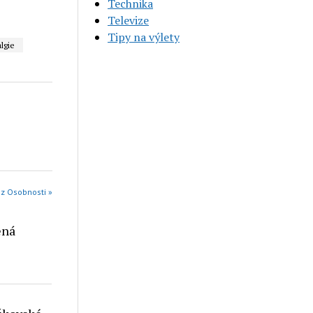
Technika
Televize
Tipy na výlety
lgie
 z Osobnosti »
ená