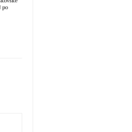
škovské
 po