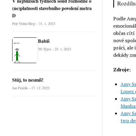
V nejbližších týdnech soud rozhodne o
Rozdíln
(ne)platnosti stavebního povolení metra
D
Podle Amy 
Petr Vrána Blog – 31. 1. 2023
emocionáln
občas cítí
nové spole
Babiš
práci, ale 
Tři Týpci – 25. 1. 2023
dekády zm
Zdroje:
Stůj, to nesmíš!
Amy Se
Jan Pražák – 17. 12. 2022
Lopez 
Amy Se
Manhat
Amy Sed
two de