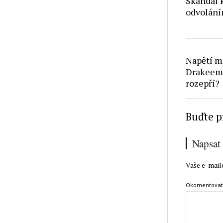
Skandál 
odvolání
Napětí m
Drakeem: 
rozepří?
Buďte p
Napsat
Vaše e-mail
Okomentova