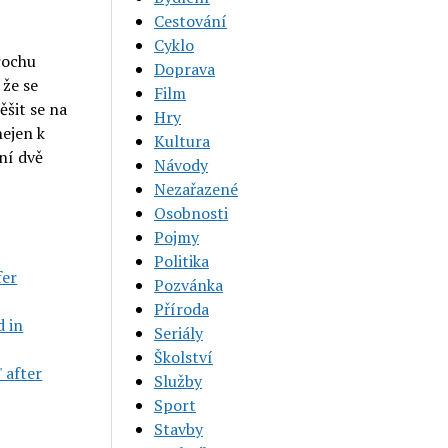
Cestování
Cyklo
rochu
Doprava
 že se
Film
ěšit se na
Hry
nejen k
Kultura
dní dvě
Návody
Nezařazené
Osobnosti
Pojmy
Politika
fer
Pozvánka
Příroda
d in
Seriály
Školství
 after
Služby
Sport
Stavby