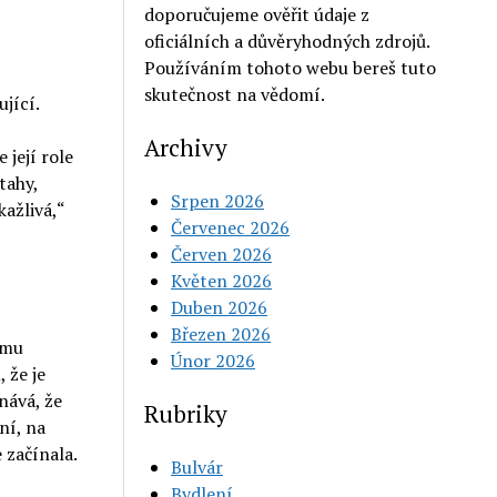
doporučujeme ověřit údaje z
oficiálních a důvěryhodných zdrojů.
Používáním tohoto webu bereš tuto
skutečnost na vědomí.
jící.
Archivy
 její role
tahy,
Srpen 2026
kažlivá,“
Červenec 2026
Červen 2026
Květen 2026
Duben 2026
Březen 2026
lmu
Únor 2026
 že je
nává, že
Rubriky
ní, na
 začínala.
Bulvár
Bydlení