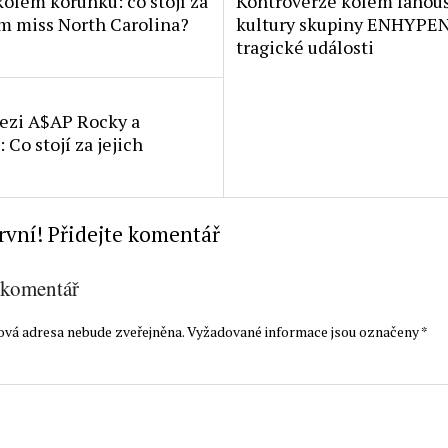
kolem korunku: co stojí za
Kontroverze kolem fanou
m miss North Carolina?
kultury skupiny ENHYPEN
tragické události
ezi A$AP Rocky a
Co stojí za jejich
rvní! Přidejte komentář
 komentář
ová adresa nebude zveřejněna.
Vyžadované informace jsou označeny
*
t