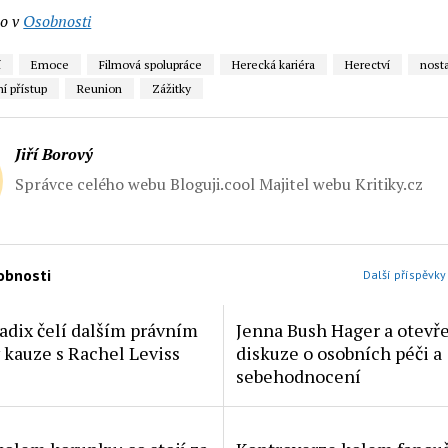
o v
Osobnosti
í
Emoce
Filmová spolupráce
Herecká kariéra
Herectví
nosta
ní přístup
Reunion
Zážitky
Jiří Borový
Správce celého webu Bloguji.cool Majitel webu Kritiky.cz
obnosti
Další příspěvky
adix čelí dalším právním
Jenna Bush Hager a otevř
 kauze s Rachel Leviss
diskuze o osobních péči a
sebehodnocení