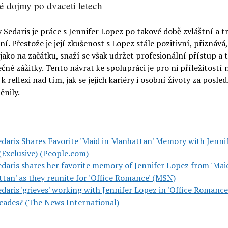
é dojmy po dvaceti letech
Sedaris je práce s Jennifer Lopez po takové době zvláštní a t
í. Přestože je její zkušenost s Lopez stále pozitivní, přiznává,
 jako na začátku, snaží se však udržet profesionální přístup a t
čné zážitky. Tento návrat ke spolupráci je pro ni příležitostí 
i k reflexi nad tím, jak se jejich kariéry i osobní životy za posle
ěnily.
daris Shares Favorite 'Maid in Manhattan' Memory with Jenni
(Exclusive) (People.com)
daris shares her favorite memory of Jennifer Lopez from 'Mai
tan' as they reunite for 'Office Romance' (MSN)
aris 'grieves' working with Jennifer Lopez in 'Office Romance'
cades? (The News International)