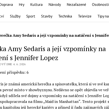
Doprava
Hry
Kultura
Návody
Nezařazené
Osobnosti
tví
Služby
Sport
Stavby
Technika
Televize
Tipy na
erečka Amy Sedaris a její vzpomínky na natáčení s Jennif
ka Amy Sedaris a její vzpomínky na
ení s Jennifer Lopez
VÝ DNE 4. 6. 2026
ení příspěvku:
6
s je známá americká herečka a spisovatelka, která si ve své kar
a pevné místo v showbyznysu. Nedávno se opět objevila ve ve
když sdílela své dojmy a vzpomínky na natáčení s Jennifer Lop
spolupracovala na filmu „Maid in Manhattan“. Tento projekt s
kapitolou její herecké kariéry a přinesl jí řadu zajímavých záž