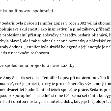
ka na filmovou spolupráci
Sedaris byla práce s Jennifer Lopez v roce 2002 velmi obohacu
pisuje své zkušenosti jako inspirativní a plné zábavy, přičemž
 profesionální přístup zpěvačky a herečky. Sedaris přiznává, že
ebyla hlavní, ale i tak si odnesla cenné poznatky a přátelské vz
ůstaly dodnes. „Jennifer byla skvělá kolegyně a její energie je na
daris v nedávném rozhovoru.
ke společnému projektu a nové zážitky
 Amy Sedaris setkala s Jennifer Lopez při natáčení nového fi
mance“, což je projekt, který je pro obě herečky významný tím,
měř dvacetileté odmlčení od jejich společné práce. Sedaris přiz
y jsou rozporuplné – na jedné straně těší se na setkání s kolegy
ně cítí určitou nostalgii a smutek z doby, kdy jejich spolupráce