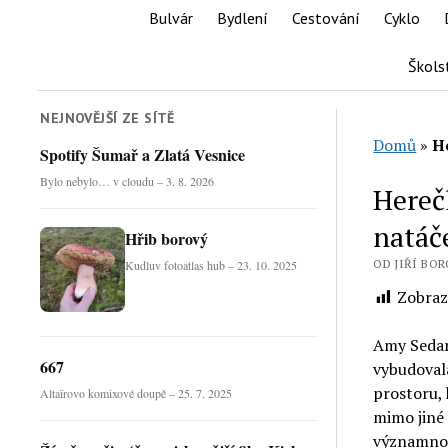
Bulvár
Bydlení
Cestování
Cyklo
Škols
NEJNOVĚJŠÍ ZE SÍTĚ
Domů
»
H
Spotify Šumař a Zlatá Vesnice
Bylo nebylo… v cloudu – 3. 8. 2026
Hereč
natáč
Hřib borový
OD JIŘÍ BORO
Kudluv fotoatlas hub – 23. 10. 2025
Zobraz
Amy Sedari
667
vybudoval
prostoru, 
Altaïrovo komixové doupě – 25. 7. 2025
mimo jiné 
významnou 