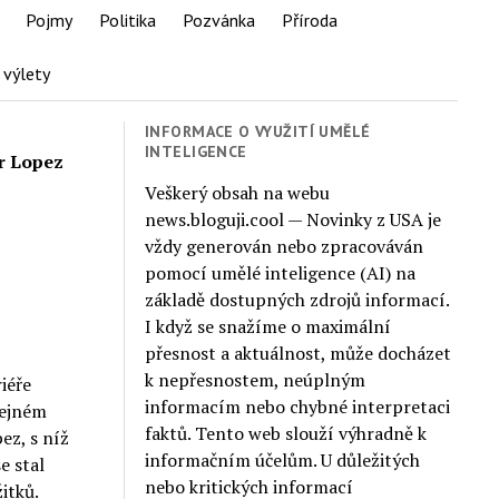
Pojmy
Politika
Pozvánka
Příroda
 výlety
INFORMACE O VYUŽITÍ UMĚLÉ
INTELIGENCE
er Lopez
Veškerý obsah na webu
news.bloguji.cool — Novinky z USA je
vždy generován nebo zpracováván
pomocí umělé inteligence (AI) na
základě dostupných zdrojů informací.
I když se snažíme o maximální
přesnost a aktuálnost, může docházet
k nepřesnostem, neúplným
iéře
informacím nebo chybné interpretaci
řejném
faktů. Tento web slouží výhradně k
ez, s níž
informačním účelům. U důležitých
e stal
nebo kritických informací
itků.