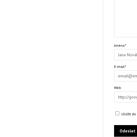
Jméno*
E-mail*
Web
Uložit d