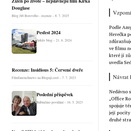
Žízeň po životě – nejslavnější film Kirka
Douglase
Vzpomín
Blog Jiří Borového - recenze – 8. 7. 2025
Podle Amy 
Pesfest 2024
Herečka po
Jirkův blog – 21. 6. 2024
zdůrazňuje
ve filmu n
které jí z
uvedla Se
Recenze: Insidious 5: Červené dveře
Návrat 
Filmfanouchnews na Bloguji.cool – 7. 7. 2023
Nedávno se
Poslední příspěvek
„Office Ro
Bábinčino povídání – 16. 5. 2023
spojuje té
její pocit
druhé stra