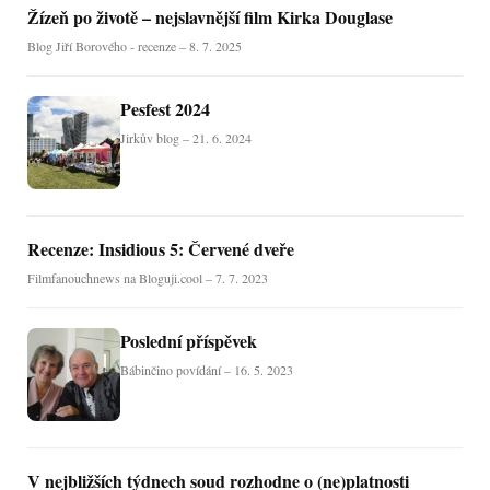
Žízeň po životě – nejslavnější film Kirka Douglase
Blog Jiří Borového - recenze – 8. 7. 2025
Pesfest 2024
Jirkův blog – 21. 6. 2024
Recenze: Insidious 5: Červené dveře
Filmfanouchnews na Bloguji.cool – 7. 7. 2023
Poslední příspěvek
Bábinčino povídání – 16. 5. 2023
V nejbližších týdnech soud rozhodne o (ne)platnosti