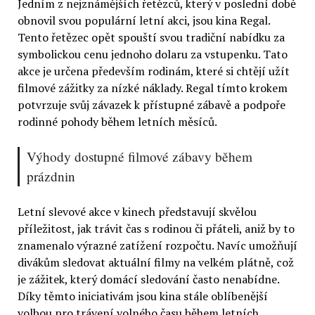
Jedním z nejznámějších řetězců, který v poslední době
obnovil svou populární letní akci, jsou kina Regal.
Tento řetězec opět spouští svou tradiční nabídku za
symbolickou cenu jednoho dolaru za vstupenku. Tato
akce je určena především rodinám, které si chtějí užít
filmové zážitky za nízké náklady. Regal tímto krokem
potvrzuje svůj závazek k přístupné zábavě a podpoře
rodinné pohody během letních měsíců.
Výhody dostupné filmové zábavy během
prázdnin
Letní slevové akce v kinech představují skvělou
příležitost, jak trávit čas s rodinou či přáteli, aniž by to
znamenalo výrazné zatížení rozpočtu. Navíc umožňují
divákům sledovat aktuální filmy na velkém plátně, což
je zážitek, který domácí sledování často nenabídne.
Díky těmto iniciativám jsou kina stále oblíbenější
volbou pro trávení volného času během letních