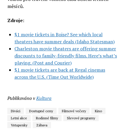
měsíců.
Zdroje:
$1 movie tickets in Boise? See which local
theaters have summer deals (Idaho Statesman)
Charleston movie theaters are offering summer
discounts to family-friendly films. Here’s what’s
playing. (Post and Courier)
$1 movie tickets are back at Regal cinemas
across the U.S. (Time Out Worldwide)
Publikováno v
Kultura
Diváci
Dostupné ceny
Filmové večery
Kino
Letní akce
Rodinné filmy
Slevové programy
Vstupenky
Zábava