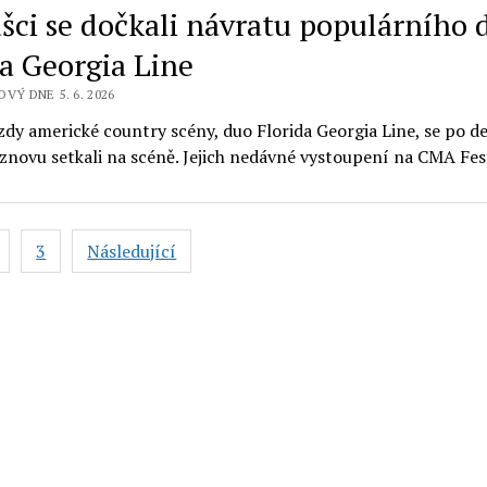
šci se dočkali návratu populárního 
da Georgia Line
VÝ DNE 5. 6. 2026
zdy americké country scény, duo Florida Georgia Line, se po de
 znovu setkali na scéně. Jejich nedávné vystoupení na CMA Fe
vání
3
Následující
ků