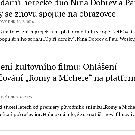
dární herecké duo Nina Dobrev a Pa
y se znovu spojuje na obrazovce
OVÝ DNE 30. 6. 2026
jším televizním projektu na platformě Hulu se opět setkávají
populárního seriálu „Upíří deníky“. Nina Dobrev a Paul Wesley, 
šení kultovního filmu: Ohlášení
čování „Romy a Michele“ na platfor
VÝ DNE 9. 6. 2026
ež třiceti letech od premiéry původního snímku „Romy a Miche
očkají pokračování. Hulu oznámilo, že se natáčí nová filmová 