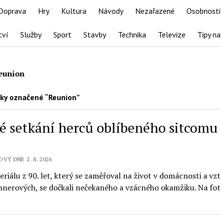
Doprava
Hry
Kultura
Návody
Nezařazené
Osobnosti
tví
Služby
Sport
Stavby
Technika
Televize
Tipy na
eunion
ky označené “Reunion”
é setkání herců oblíbeného sitcomu 
VÝ DNE 2. 8. 2026
eriálu z 90. let, který se zaměřoval na život v domácnosti a vz
nerových, se dočkali nečekaného a vzácného okamžiku. Na foto