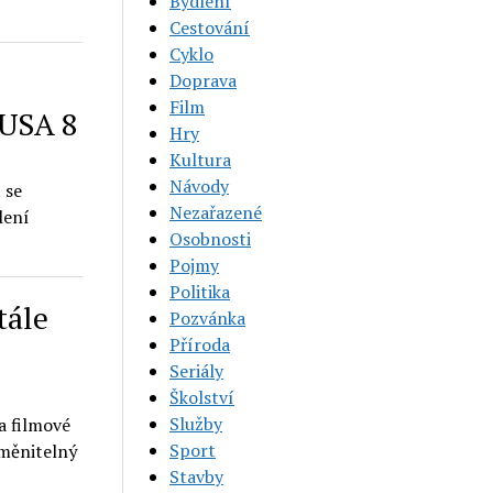
Bydlení
Cestování
Cyklo
Doprava
Film
 USA 8
Hry
Kultura
Návody
 se
Nezařazené
lení
Osobnosti
Pojmy
Politika
tále
Pozvánka
Příroda
Seriály
Školství
Služby
a filmové
Sport
měnitelný
Stavby