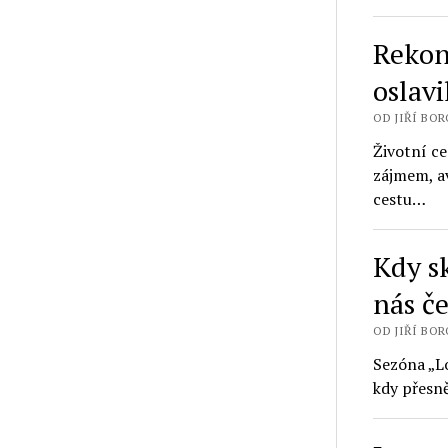
Rekon
oslavi
OD JIŘÍ BORO
Životní c
zájmem, av
cestu…
Kdy s
nás č
OD JIŘÍ BORO
Sezóna „Lo
kdy přesn