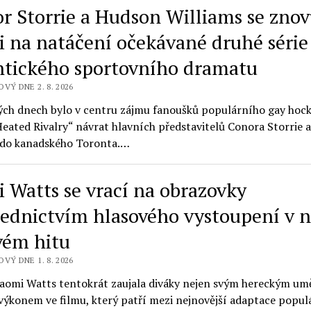
r Storrie a Hudson Williams se zno
li na natáčení očekávané druhé série
tického sportovního dramatu
VÝ DNE 2. 8. 2026
ých dnech bylo v centru zájmu fanoušků populárního gay hoc
eated Rivalry“ návrat hlavních představitelů Conora Storrie
 do kanadského Toronta.…
 Watts se vrací na obrazovky
řednictvím hlasového vystoupení v 
vém hitu
VÝ DNE 1. 8. 2026
aomi Watts tentokrát zaujala diváky nejen svým hereckým umě
výkonem ve filmu, který patří mezi nejnovější adaptace popul