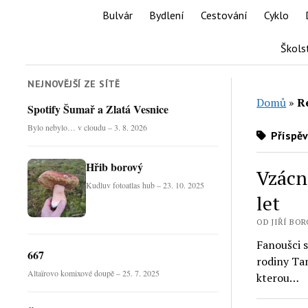
Bulvár
Bydlení
Cestování
Cyklo
Škols
NEJNOVĚJŠÍ ZE SÍTĚ
Domů
»
R
Spotify Šumař a Zlatá Vesnice
Bylo nebylo… v cloudu – 3. 8. 2026
Příspěv
Hřib borový
Vzácn
Kudluv fotoatlas hub – 23. 10. 2025
let
OD JIŘÍ BORO
Fanoušci s
667
rodiny Tan
Altaïrovo komixové doupě – 25. 7. 2025
kterou…