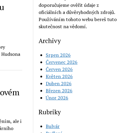
vu
doporučujeme ověřit údaje z
oficiálních a důvěryhodných zdrojů.
Používáním tohoto webu bereš tuto
skutečnost na vědomí.
Archivy
key
 a Hudsona
Srpen 2026
Červenec 2026
Červen 2026
Květen 2026
Duben 2026
novém
Březen 2026
Únor 2026
Rubriky
ním, ale i
Bulvár
árního