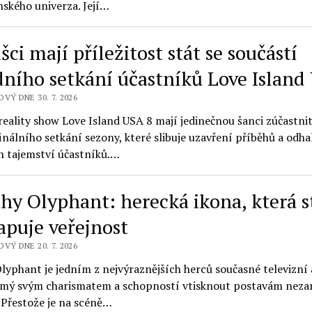
nského univerza. Její…
ci mají příležitost stát se součástí
dního setkání účastníků Love Island
VÝ DNE 30. 7. 2026
reality show Love Island USA 8 mají jedinečnou šanci zúčastnit
inálního setkání sezony, které slibuje uzavření příběhů a odha
h tajemství účastníků.…
hy Olyphant: herecká ikona, která s
apuje veřejnost
VÝ DNE 20. 7. 2026
yphant je jedním z nejvýraznějších herců současné televizní 
ámý svým charismatem a schopností vtisknout postavám neza
 Přestože je na scéně…