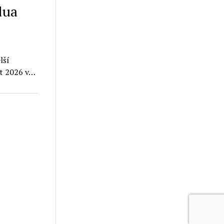
dua
lší
st 2026 v…