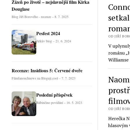
Žízeň po životě – nejslavnější film Kirka
Conno
Douglase
setka
Blog Jiří Borového - recenze – 8. 7. 2025
roman
Pesfest 2024
OD JIŘÍ BORO
Jirkův blog – 21. 6. 2024
V uplynul
románu „H
Williamse
Recenze: Insidious 5: Červené dveře
Naomi
Filmfanouchnews na Bloguji.cool – 7. 7. 2023
prost
Poslední příspěvek
filmo
Bábinčino povídání – 16. 5. 2023
OD JIŘÍ BORO
Herečka N
hlasovým 