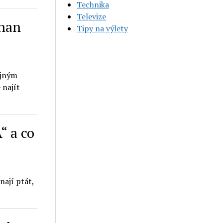
Technika
Televize
ohan
Tipy na výlety
ejným
 najít
“ a co
nají ptát,