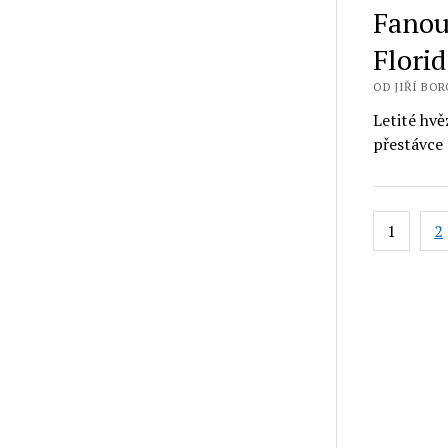
Fanou
Flori
OD JIŘÍ BORO
Letité hvě
přestávce
Stránko
1
2
příspěv