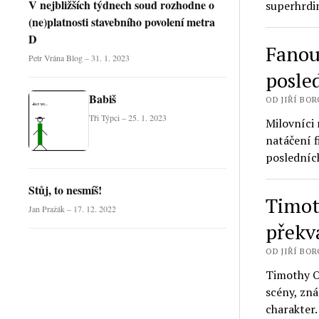
V nejbližších týdnech soud rozhodne o
superhrdi
(ne)platnosti stavebního povolení metra
D
Fanouš
Petr Vrána Blog – 31. 1. 2023
posle
Babiš
OD JIŘÍ BORO
Tři Týpci – 25. 1. 2023
Milovníci 
natáčení f
posledníc
Stůj, to nesmíš!
Timot
Jan Pražák – 17. 12. 2022
překv
OD JIŘÍ BORO
Timothy Ol
scény, zn
charakter.