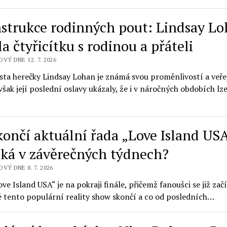
strukce rodinných pout: Lindsay L
la čtyřicítku s rodinou a přáteli
VÝ DNE 12. 7. 2026
esta herečky Lindsay Lohan je známá svou proměnlivostí a veř
šak její poslední oslavy ukázaly, že i v náročných obdobích lze
končí aktuální řada „Love Island USA
eká v závěrečných týdnech?
VÝ DNE 8. 7. 2026
ve Island USA“ je na pokraji finále, přičemž fanoušci se již začí
ě tento populární reality show skončí a co od posledních…