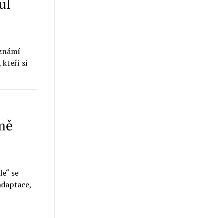
ul
 známí
kteří si
mě
le“ se
adaptace,