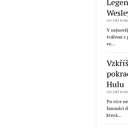
Legen
Wesle
OD JIŘÍ BOR
V nejnově
tvářemi z 
ve…
Vzkří
pokra
Hulu
OD JIŘÍ BORO
Po více n
fanoušci d
která…