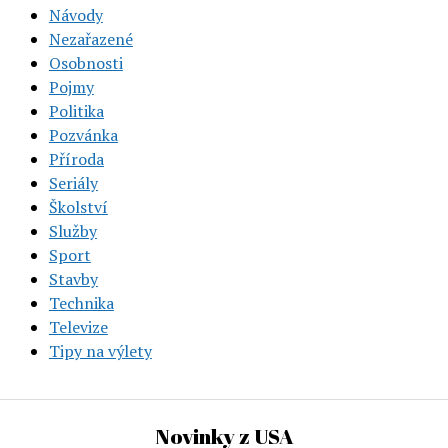
Návody
Nezařazené
Osobnosti
Pojmy
Politika
Pozvánka
Příroda
Seriály
Školství
Služby
Sport
Stavby
Technika
Televize
Tipy na výlety
Novinky z USA