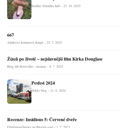
Kudluv fotoatlas hub – 23. 10. 2025
667
Altaïrovo komixové doupě – 25. 7. 2025
Žízeň po životě – nejslavnější film Kirka Douglase
Blog Jiří Borového - recenze – 8. 7. 2025
Pesfest 2024
Jirkův blog – 21. 6. 2024
Recenze: Insidious 5: Červené dveře
Filmfanouchnews na Bloguji.cool – 7. 7. 2023