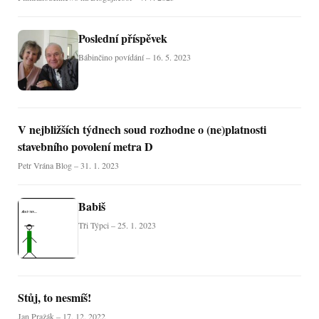
Poslední příspěvek
Bábinčino povídání – 16. 5. 2023
V nejbližších týdnech soud rozhodne o (ne)platnosti
stavebního povolení metra D
Petr Vrána Blog – 31. 1. 2023
Babiš
Tři Týpci – 25. 1. 2023
Stůj, to nesmíš!
Jan Pražák – 17. 12. 2022