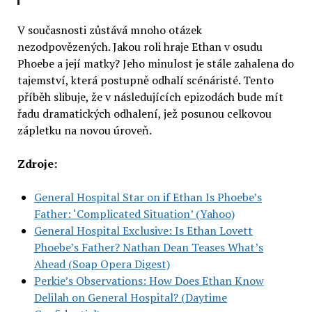
V současnosti zůstává mnoho otázek
nezodpovězených. Jakou roli hraje Ethan v osudu
Phoebe a její matky? Jeho minulost je stále zahalena do
tajemství, která postupně odhalí scénáristé. Tento
příběh slibuje, že v následujících epizodách bude mít
řadu dramatických odhalení, jež posunou celkovou
zápletku na novou úroveň.
Zdroje:
General Hospital Star on if Ethan Is Phoebe’s
Father: ‘Complicated Situation’ (Yahoo)
General Hospital Exclusive: Is Ethan Lovett
Phoebe’s Father? Nathan Dean Teases What’s
Ahead (Soap Opera Digest)
Perkie’s Observations: How Does Ethan Know
Delilah on General Hospital? (Daytime