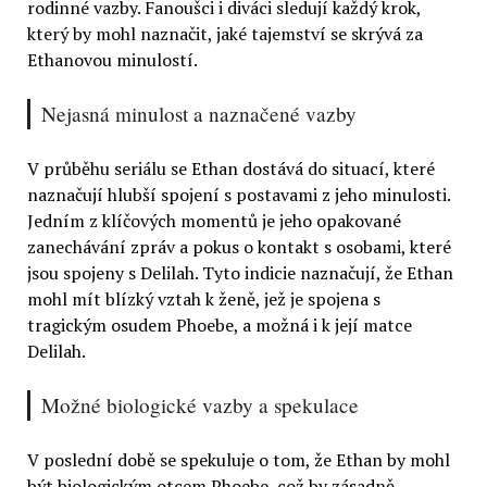
rodinné vazby. Fanoušci i diváci sledují každý krok,
který by mohl naznačit, jaké tajemství se skrývá za
Ethanovou minulostí.
Nejasná minulost a naznačené vazby
V průběhu seriálu se Ethan dostává do situací, které
naznačují hlubší spojení s postavami z jeho minulosti.
Jedním z klíčových momentů je jeho opakované
zanechávání zpráv a pokus o kontakt s osobami, které
jsou spojeny s Delilah. Tyto indicie naznačují, že Ethan
mohl mít blízký vztah k ženě, jež je spojena s
tragickým osudem Phoebe, a možná i k její matce
Delilah.
Možné biologické vazby a spekulace
V poslední době se spekuluje o tom, že Ethan by mohl
být biologickým otcem Phoebe, což by zásadně