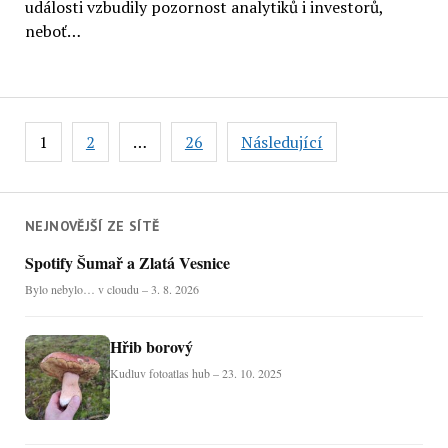
události vzbudily pozornost analytiků i investorů,
neboť…
Stránkování
1
2
…
26
Následující
příspěvků
NEJNOVĚJŠÍ ZE SÍTĚ
Spotify Šumař a Zlatá Vesnice
Bylo nebylo… v cloudu – 3. 8. 2026
Hřib borový
Kudluv fotoatlas hub – 23. 10. 2025