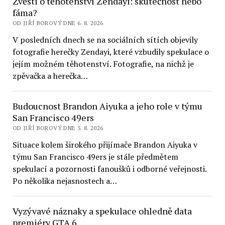
Zvěsti o těhotenství Zendayi: skutečnost nebo
fáma?
OD JIŘÍ BOROVÝ DNE 6. 8. 2026
V posledních dnech se na sociálních sítích objevily
fotografie herečky Zendayi, které vzbudily spekulace o
jejím možném těhotenství. Fotografie, na nichž je
zpěvačka a herečka…
Budoucnost Brandon Aiyuka a jeho role v týmu
San Francisco 49ers
OD JIŘÍ BOROVÝ DNE 5. 8. 2026
Situace kolem širokého přijímače Brandon Aiyuka v
týmu San Francisco 49ers je stále předmětem
spekulací a pozornosti fanoušků i odborné veřejnosti.
Po několika nejasnostech a…
Vyzývavé náznaky a spekulace ohledně data
premiéry GTA 6