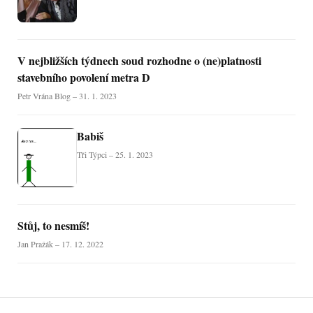
V nejbližších týdnech soud rozhodne o (ne)platnosti
stavebního povolení metra D
Petr Vrána Blog – 31. 1. 2023
Babiš
Tři Týpci – 25. 1. 2023
Stůj, to nesmíš!
Jan Pražák – 17. 12. 2022