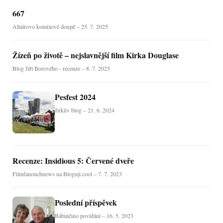
667
Altaïrovo komixové doupě – 25. 7. 2025
Žízeň po životě – nejslavnější film Kirka Douglase
Blog Jiří Borového - recenze – 8. 7. 2025
Pesfest 2024
Jirkův blog – 21. 6. 2024
Recenze: Insidious 5: Červené dveře
Filmfanouchnews na Bloguji.cool – 7. 7. 2023
Poslední příspěvek
Bábinčino povídání – 16. 5. 2023