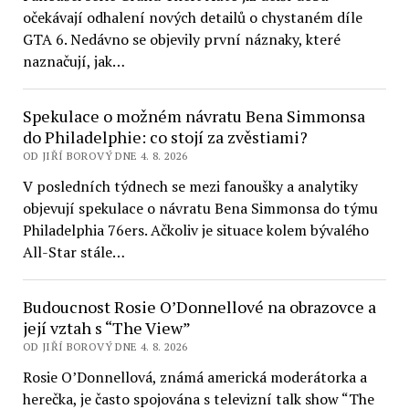
očekávají odhalení nových detailů o chystaném díle
GTA 6. Nedávno se objevily první náznaky, které
naznačují, jak…
Spekulace o možném návratu Bena Simmonsa
do Philadelphie: co stojí za zvěstiami?
OD JIŘÍ BOROVÝ DNE 4. 8. 2026
V posledních týdnech se mezi fanoušky a analytiky
objevují spekulace o návratu Bena Simmonsa do týmu
Philadelphia 76ers. Ačkoliv je situace kolem bývalého
All-Star stále…
Budoucnost Rosie O’Donnellové na obrazovce a
její vztah s “The View”
OD JIŘÍ BOROVÝ DNE 4. 8. 2026
Rosie O’Donnellová, známá americká moderátorka a
herečka, je často spojována s televizní talk show “The