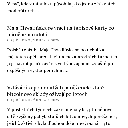
View”, kde v minulosti působila jako jedna z hlavních
moderátorek.…
Maja Chwalińska se vrací na tenisové kurty po
náročném období
OD JIŘÍ BOROVÝ DNE 4. 8. 2026
Polská tenistka Maja Chwalińska se po několika
měsících opět představí na mezinárodních turnajích.
Její návrat je očekáván s velkým zájmem, zvláště po
úspěšných vystoupeních na…
Vstávání zapomenutých peněženek: staré
bitcoinové sklady ožívají po letech
OD JIŘÍ BOROVÝ DNE 4. 8. 2026
V posledních týdnech zaznamenaly kryptoměnové
sítě zvýšený pohyb starších bitcoinových peněženek,
jejichž aktivita byla dlouhou dobu nevýrazná. Tyto