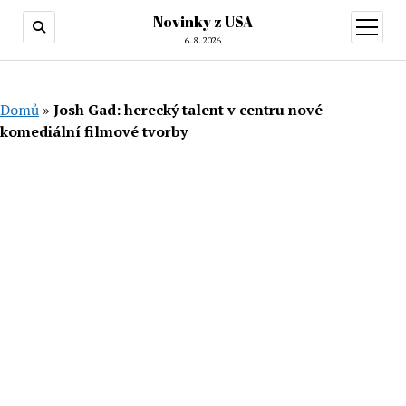
Novinky z USA
otevřít
menu
6. 8. 2026
Domů
»
Josh Gad: herecký talent v centru nové
komediální filmové tvorby