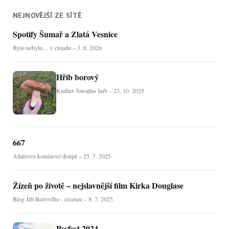
NEJNOVĚJŠÍ ZE SÍTĚ
Spotify Šumař a Zlatá Vesnice
Bylo nebylo… v cloudu – 3. 8. 2026
Hřib borový
Kudluv fotoatlas hub – 23. 10. 2025
667
Altaïrovo komixové doupě – 25. 7. 2025
Žízeň po životě – nejslavnější film Kirka Douglase
Blog Jiří Borového - recenze – 8. 7. 2025
Pesfest 2024