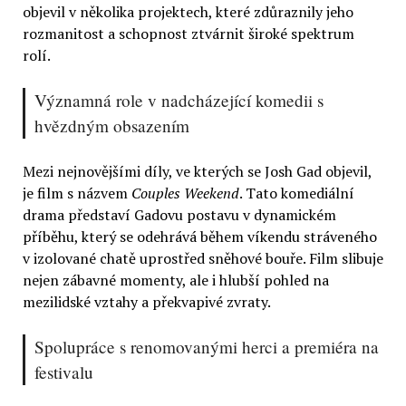
objevil v několika projektech, které zdůraznily jeho
rozmanitost a schopnost ztvárnit široké spektrum
rolí.
Významná role v nadcházející komedii s
hvězdným obsazením
Mezi nejnovějšími díly, ve kterých se Josh Gad objevil,
je film s názvem
Couples Weekend
. Tato komediální
drama představí Gadovu postavu v dynamickém
příběhu, který se odehrává během víkendu stráveného
v izolované chatě uprostřed sněhové bouře. Film slibuje
nejen zábavné momenty, ale i hlubší pohled na
mezilidské vztahy a překvapivé zvraty.
Spolupráce s renomovanými herci a premiéra na
festivalu