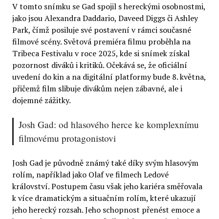
V tomto snímku se Gad spojil s hereckými osobnostmi,
jako jsou Alexandra Daddario, Daveed Diggs či Ashley
Park, čímž posiluje své postavení v rámci současné
filmové scény. Světová premiéra filmu proběhla na
Tribeca Festivalu v roce 2025, kde si snímek získal
pozornost diváků i kritiků. Očekává se, že oficiální
uvedení do kin a na digitální platformy bude 8. května,
přičemž film slibuje divákům nejen zábavné, ale i
dojemné zážitky.
Josh Gad: od hlasového herce ke komplexnímu
filmovému protagonistovi
Josh Gad je původně známý také díky svým hlasovým
rolím, například jako Olaf ve filmech Ledové
království. Postupem času však jeho kariéra směřovala
k více dramatickým a situačním rolím, které ukazují
jeho herecký rozsah. Jeho schopnost přenést emoce a