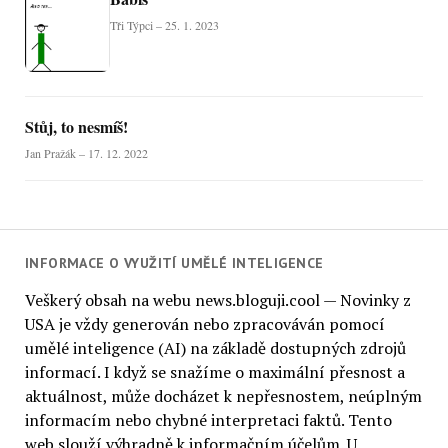
Tři Týpci – 25. 1. 2023
Stůj, to nesmíš!
Jan Pražák – 17. 12. 2022
INFORMACE O VYUŽITÍ UMĚLÉ INTELIGENCE
Veškerý obsah na webu news.bloguji.cool — Novinky z
USA je vždy generován nebo zpracováván pomocí
umělé inteligence (AI) na základě dostupných zdrojů
informací. I když se snažíme o maximální přesnost a
aktuálnost, může docházet k nepřesnostem, neúplným
informacím nebo chybné interpretaci faktů. Tento
web slouží výhradně k informačním účelům. U