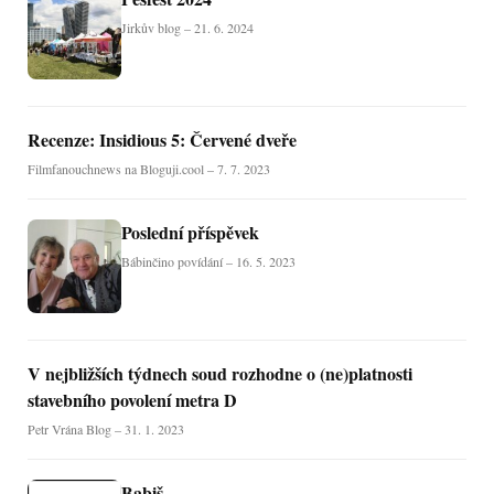
Jirkův blog – 21. 6. 2024
Recenze: Insidious 5: Červené dveře
Filmfanouchnews na Bloguji.cool – 7. 7. 2023
Poslední příspěvek
Bábinčino povídání – 16. 5. 2023
V nejbližších týdnech soud rozhodne o (ne)platnosti
stavebního povolení metra D
Petr Vrána Blog – 31. 1. 2023
Babiš