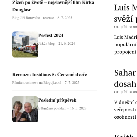
Žízeň po životě – nejslavnější film Kirka
Luis 
Douglase
svěží
Blog Jiří Borového - recenze – 8. 7. 2025
OD JIŘÍ BORO
Pesfest 2024
Luis Madri
Jirkův blog – 21. 6. 2024
populární 
propojen
Sahar
Recenze: Insidious 5: Červené dveře
dosa
Filmfanouchnews na Bloguji.cool – 7. 7. 2023
OD JIŘÍ BORO
Poslední příspěvek
V dnešní 
Bábinčino povídání – 16. 5. 2023
veřejnosti
osobnost