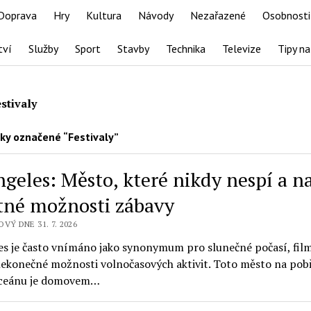
Doprava
Hry
Kultura
Návody
Nezařazené
Osobnosti
tví
Služby
Sport
Stavby
Technika
Televize
Tipy na
stivaly
ky označené “Festivaly”
ngeles: Město, které nikdy nespí a n
tné možnosti zábavy
VÝ DNE 31. 7. 2026
es je často vnímáno jako synonymum pro slunečné počasí, fil
nekonečné možnosti volnočasových aktivit. Toto město na pob
oceánu je domovem…