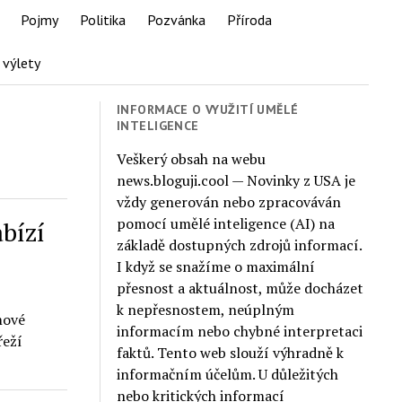
Pojmy
Politika
Pozvánka
Příroda
 výlety
INFORMACE O VYUŽITÍ UMĚLÉ
INTELIGENCE
Veškerý obsah na webu
news.bloguji.cool — Novinky z USA je
vždy generován nebo zpracováván
pomocí umělé inteligence (AI) na
abízí
základě dostupných zdrojů informací.
I když se snažíme o maximální
přesnost a aktuálnost, může docházet
k nepřesnostem, neúplným
mové
informacím nebo chybné interpretaci
řeží
faktů. Tento web slouží výhradně k
informačním účelům. U důležitých
nebo kritických informací