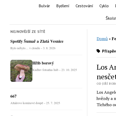
Bulvár
Bydlení
Cestování
Cyklo
Škols
NEJNOVĚJŠÍ ZE SÍTĚ
Domů
»
Fe
Spotify Šumař a Zlatá Vesnice
Bylo nebylo… v cloudu – 3. 8. 2026
Příspěv
Hřib borový
Los A
Kudluv fotoatlas hub – 23. 10. 2025
nesče
OD JIŘÍ BORO
Los Angel
667
hvězdy a 
Altaïrovo komixové doupě – 25. 7. 2025
Tichého 