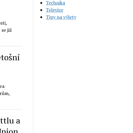
Technika
Televize
Tipy na výlety
sti,
se již
etošní
tra
orům,
ttlu a
Union