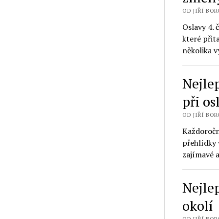
OD JIŘÍ BORO
Oslavy 4. 
které přit
několika
Nejle
při os
OD JIŘÍ BORO
Každoročně
přehlídky 
zajímavé 
Nejlep
okolí
OD JIŘÍ BORO