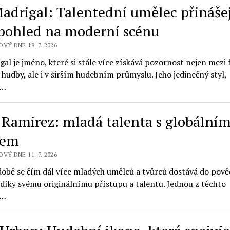
Madrigal: Talentední umělec přinášej
 pohled na moderní scénu
VÝ DNE 18. 7. 2026
gal je jméno, které si stále více získává pozornost nejen mezi
hudby, ale i v širším hudebním průmyslu. Jeho jedinečný styl,
í…
 Ramirez: mladá talenta s globální
hem
VÝ DNE 11. 7. 2026
době se čím dál více mladých umělců a tvůrců dostává do pov
 díky svému originálnímu přístupu a talentu. Jednou z těchto
í…