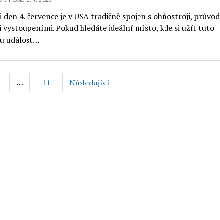
 den 4. července je v USA tradičně spojen s ohňostroji, průvod
vystoupeními. Pokud hledáte ideální místo, kde si užít tuto
u událost…
vání
…
11
Následující
ků