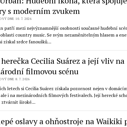
 Urban: Hudební ikona, která spojuj
ry s moderním zvukem
VÝ DNE 10. 7. 2026
an patří mezi nejvýznamnější osobnosti současné hudební scé
 oblasti country music. Se svým nezaměnitelným hlasem a en
si získal srdce fanoušků…
herečka Cecilia Suárez a její vliv na
árodní filmovou scénu
VÝ DNE 8. 7. 2026
ch letech si Cecilia Suárez získala pozornost nejen v domácí
 ale i na mezinárodních filmových festivalech. Její herecké sch
 ztvárnit široké…
lepé oslavy a ohňostroje na Waikiki 