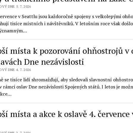
VÝ DNE 5. 7. 2026
července v Seattlu jsou každoročně spojeny s velkolepými ohňos
ahují tisíce místních i návštěvníků. V letošním roce však došlo
 významným…
pší místa k pozorování ohňostrojů v 
lavách Dne nezávislosti
VÝ DNE 4. 7. 2026
 se tisíce lidí shromažďují, aby sledovali slavnostní ohňostro
v rámci oslav Dne nezávislosti Spojených států. I letos je možn
akce…
ší místa a akce k oslavě 4. července 
VÝ DNE 2. 7. 2026