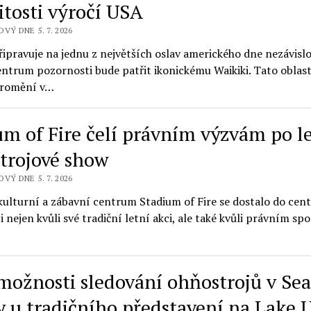
itosti výročí USA
VÝ DNE 5. 7. 2026
řipravuje na jednu z největších oslav amerického dne nezávislo
ntrum pozornosti bude patřit ikonickému Waikiki. Tato oblast 
promění v…
um of Fire čelí právním výzvám po l
trojové show
VÝ DNE 5. 7. 2026
kulturní a zábavní centrum Stadium of Fire se dostalo do cen
 nejen kvůli své tradiční letní akci, ale také kvůli právním sp
možnosti sledování ohňostrojů v Sea
 u tradičního představení na Lake 