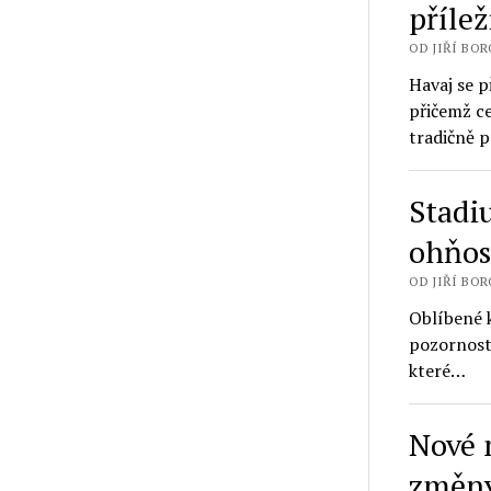
přílež
OD JIŘÍ BORO
Havaj se p
přičemž ce
tradičně 
Stadi
ohňos
OD JIŘÍ BORO
Oblíbené 
pozornosti
které…
Nové 
změny