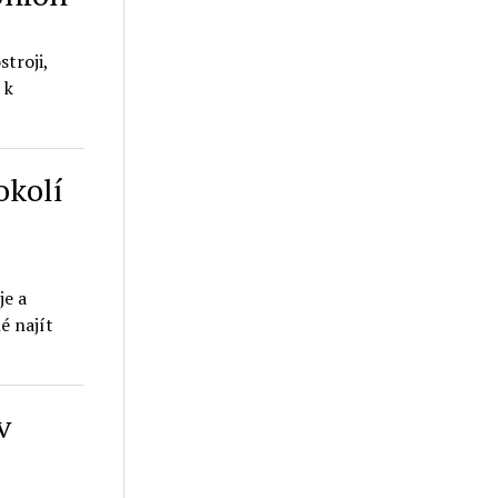
troji,
 k
okolí
je a
é najít
v