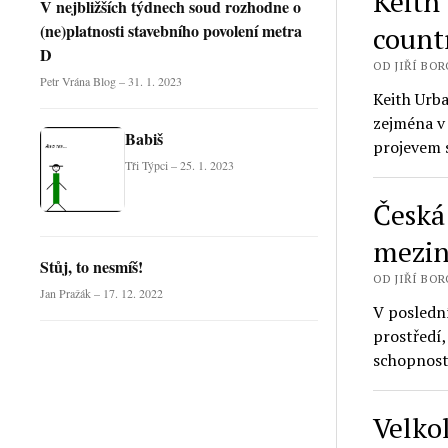
Keith
V nejbližších týdnech soud rozhodne o
(ne)platnosti stavebního povolení metra
count
D
OD JIŘÍ BORO
Petr Vrána Blog – 31. 1. 2023
Keith Urb
zejména v
Babiš
projevem 
Tři Týpci – 25. 1. 2023
Česká 
mezin
Stůj, to nesmíš!
OD JIŘÍ BORO
Jan Pražák – 17. 12. 2022
V poslední
prostředí,
schopnost
Velko