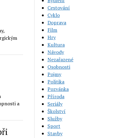
e
Bydlení
Cestování
Cyklo
Doprava
Film
ny,
Hry
ergickým
Kultura
Návody
Nezařazené
Osobnosti
Pojmy
Politika
Pozvánka
m
Příroda
opnosti a
Seriály
Školství
Služby
Sport
při
Stavby