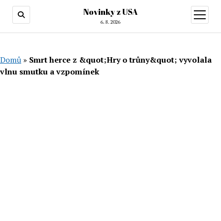
Novinky z USA
otevřít
menu
6. 8. 2026
Domů
»
Smrt herce z &quot;Hry o trůny&quot; vyvolala
vlnu smutku a vzpomínek