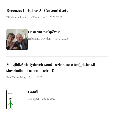
Recenze: Insidious 5: Červené dveře
Filmfanouchnews na Bloguji.cool – 7. 7. 2023
Poslední příspěvek
Bábinčino povídání – 16. 5. 2023
V nejbližších týdnech soud rozhodne o (ne)platnosti
stavebního povolení metra D
Petr Vrána Blog – 31. 1. 2023
Babiš
Tři Týpci – 25. 1. 2023