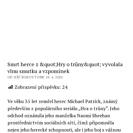
Smrt herce z &quot;Hry o trůny&quot; vyvolala
vlnu smutku a vzpomínek
OD JIŘÍ BOROVÝ DNE 10. 4. 2026
Zobrazení příspěvku:
24
Ve věku 35 let zemřel herec Michael Patrick, známý
především z populárního seriálu „Hra o trůny“. Jeho
odchod oznámila jeho manželka Naomi Sheehan
prostřednictvím sociálních sítí, čímž připomněla
nejen jeho herecké schopnosti, ale i jeho boj s vážnou