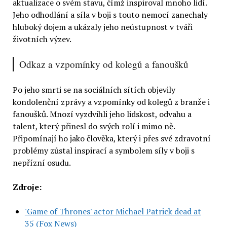
aktualizace o svém stavu, čímž inspiroval mnoho lidí.
Jeho odhodlání a síla v boji s touto nemocí zanechaly
hluboký dojem a ukázaly jeho neústupnost v tváři
životních výzev.
Odkaz a vzpomínky od kolegů a fanoušků
Po jeho smrti se na sociálních sítích objevily
kondolenční zprávy a vzpomínky od kolegů z branže i
fanoušků. Mnozí vyzdvihli jeho lidskost, odvahu a
talent, který přinesl do svých rolí i mimo ně.
Připomínají ho jako člověka, který i přes své zdravotní
problémy zůstal inspirací a symbolem síly v boji s
nepřízní osudu.
Zdroje:
'Game of Thrones' actor Michael Patrick dead at
35 (Fox News)