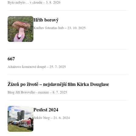
Bylo nebylo… v cloudu – 3. 8. 2026
Hřib borový
Kudluv fotoatlas hub – 23. 10. 2025
667
Altaïrovo komixové doupě – 25. 7. 2025
Žízeň po životě – nejslavnější film Kirka Douglase
Blog Jiří Borového - recenze – 8. 7. 2025
Pesfest 2024
Jirkův blog – 21. 6. 2024