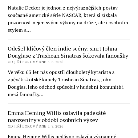
Natalie Decker je jednou z nejvýraznějších postav
současné americké série NASCAR, která si získala
pozornost nejen svými výkony na dráze, ale i osobním
stylem a…
Odešel klíčový člen indie scény: smrt Johna
Douglase z Trashcan Sinatras šokovala fanoušky
OD JIŘÍ BOROVÝ DNE 5. 8. 2026
Ve věku 63 let nás opustil dlouholetý kytarista a
zpěvák skotské kapely Trashcan Sinatras, John
Douglas. Jeho odchod způsobil v hudební komunitě i
mezi fanoušky…
Emma Heming Willis oslavila padesáté
narozeniny v období osobních výzev
OD JIŘÍ BOROVÝ DNE 5. 8. 2026
Emma Heming Willis nedávno oslavila významné