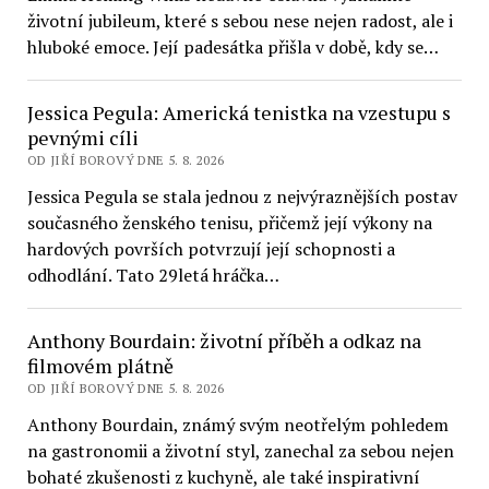
životní jubileum, které s sebou nese nejen radost, ale i
hluboké emoce. Její padesátka přišla v době, kdy se…
Jessica Pegula: Americká tenistka na vzestupu s
pevnými cíli
OD JIŘÍ BOROVÝ DNE 5. 8. 2026
Jessica Pegula se stala jednou z nejvýraznějších postav
současného ženského tenisu, přičemž její výkony na
hardových površích potvrzují její schopnosti a
odhodlání. Tato 29letá hráčka…
Anthony Bourdain: životní příběh a odkaz na
filmovém plátně
OD JIŘÍ BOROVÝ DNE 5. 8. 2026
Anthony Bourdain, známý svým neotřelým pohledem
na gastronomii a životní styl, zanechal za sebou nejen
bohaté zkušenosti z kuchyně, ale také inspirativní