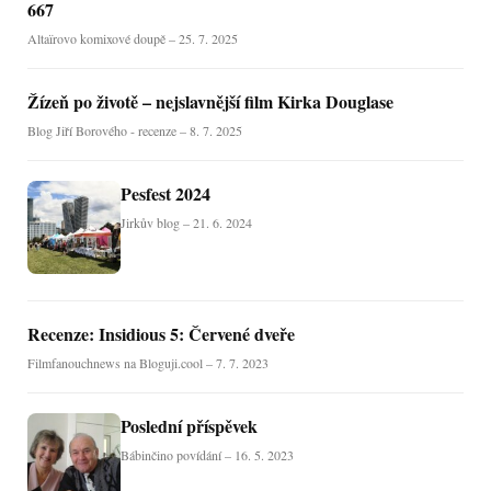
667
Altaïrovo komixové doupě – 25. 7. 2025
Žízeň po životě – nejslavnější film Kirka Douglase
Blog Jiří Borového - recenze – 8. 7. 2025
Pesfest 2024
Jirkův blog – 21. 6. 2024
Recenze: Insidious 5: Červené dveře
Filmfanouchnews na Bloguji.cool – 7. 7. 2023
Poslední příspěvek
Bábinčino povídání – 16. 5. 2023