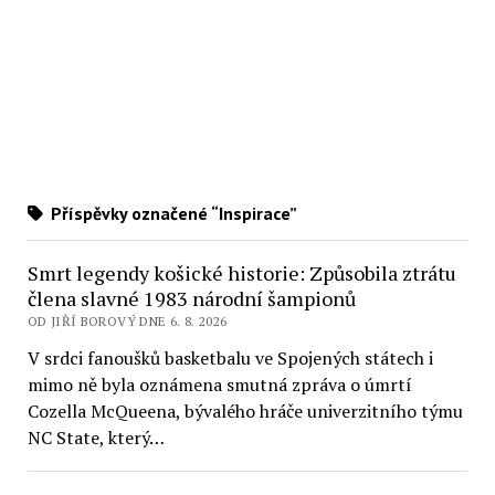
Příspěvky označené “Inspirace”
Smrt legendy košické historie: Způsobila ztrátu
člena slavné 1983 národní šampionů
OD JIŘÍ BOROVÝ DNE 6. 8. 2026
V srdci fanoušků basketbalu ve Spojených státech i
mimo ně byla oznámena smutná zpráva o úmrtí
Cozella McQueena, bývalého hráče univerzitního týmu
NC State, který…