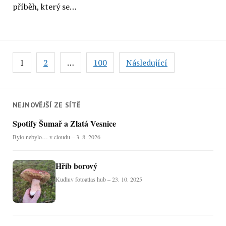
příběh, který se…
Stránkování
1
2
…
100
Následující
příspěvků
NEJNOVĚJŠÍ ZE SÍTĚ
Spotify Šumař a Zlatá Vesnice
Bylo nebylo… v cloudu – 3. 8. 2026
Hřib borový
Kudluv fotoatlas hub – 23. 10. 2025