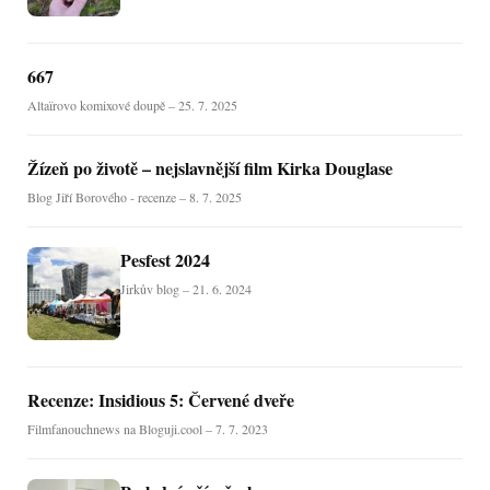
667
Altaïrovo komixové doupě – 25. 7. 2025
Žízeň po životě – nejslavnější film Kirka Douglase
Blog Jiří Borového - recenze – 8. 7. 2025
Pesfest 2024
Jirkův blog – 21. 6. 2024
Recenze: Insidious 5: Červené dveře
Filmfanouchnews na Bloguji.cool – 7. 7. 2023