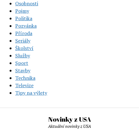
Osobnosti
Pojmy
Politika
Pozvánka
Příroda
Seriály
Školství
Služby
Sport
Stavby
Technika
Televize
Tipy na výlety
Novinky z USA
Aktuální novinky z USA