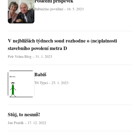
Poslední příspěvek
Bábinčino povídání – 16. 5. 2023
V nejbližších týdnech soud rozhodne o (ne)platnosti
stavebního povolení metra D
Petr Vrána Blog – 31. 1. 2023
Babiš
Tři Týpci – 25. 1. 2023
Stůj, to nesmíš!
Jan Pražák – 17. 12. 2022