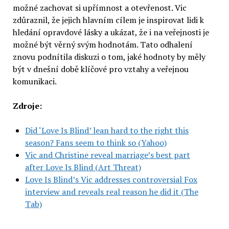
možné zachovat si upřímnost a otevřenost. Vic
zdůraznil, že jejich hlavním cílem je inspirovat lidi k
hledání opravdové lásky a ukázat, že i na veřejnosti je
možné být věrný svým hodnotám. Tato odhalení
znovu podnítila diskuzi o tom, jaké hodnoty by měly
být v dnešní době klíčové pro vztahy a veřejnou
komunikaci.
Zdroje:
Did ‘Love Is Blind’ lean hard to the right this
season? Fans seem to think so (Yahoo)
Vic and Christine reveal marriage’s best part
after Love Is Blind (Art Threat)
Love Is Blind’s Vic addresses controversial Fox
interview and reveals real reason he did it (The
Tab)