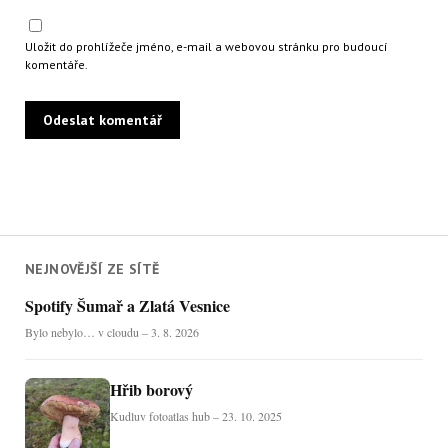
Uložit do prohlížeče jméno, e-mail a webovou stránku pro budoucí
komentáře.
NEJNOVĚJŠÍ ZE SÍTĚ
Spotify Šumař a Zlatá Vesnice
Bylo nebylo… v cloudu – 3. 8. 2026
Hřib borový
Kudluv fotoatlas hub – 23. 10. 2025