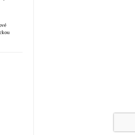
ové
ickou