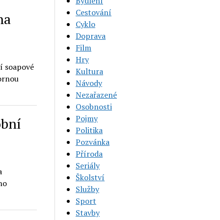
Bydlení
Cestování
na
Cyklo
Doprava
Film
Hry
ní soapové
Kultura
bornou
Návody
Nezařazené
Osobnosti
Pojmy
obní
Politika
Pozvánka
Příroda
Seriály
a
Školství
ho
Služby
Sport
Stavby