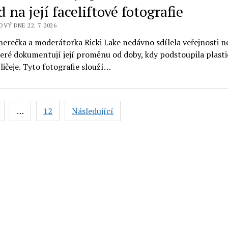
 na její faceliftové fotografie
VÝ DNE 22. 7. 2026
erečka a moderátorka Ricki Lake nedávno sdílela veřejnosti n
teré dokumentují její proměnu od doby, kdy podstoupila plast
ličeje. Tyto fotografie slouží…
vání
…
12
Následující
ků