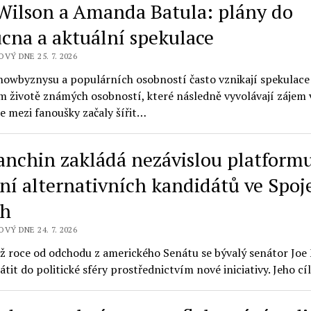
Wilson a Amanda Batula: plány do
cna a aktuální spekulace
VÝ DNE 25. 7. 2026
showbyznysu a populárních osobností často vznikají spekulace
 životě známých osobností, které následně vyvolávají zájem v
e mezi fanoušky začaly šířit…
anchin zakládá nezávislou platform
ení alternativních kandidátů ve Spo
ch
VÝ DNE 24. 7. 2026
ež roce od odchodu z amerického Senátu se bývalý senátor Jo
átit do politické sféry prostřednictvím nové iniciativy. Jeho c