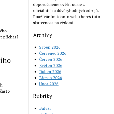
a
doporučujeme ověřit údaje z
oficiálních a důvěryhodných zdrojů.
Používáním tohoto webu bereš tuto
skutečnost na vědomí.
lého
Archivy
t přichází
Srpen 2026
Červenec 2026
ního
Červen 2026
Květen 2026
Duben 2026
Březen 2026
Únor 2026
ch
 často
Rubriky
Bulvár