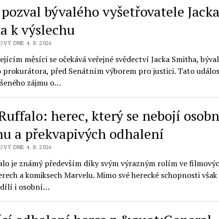
 pozval bývalého vyšetřovatele Jack
a k výslechu
VÝ DNE 4. 8. 2026
jícím měsíci se očekává veřejné svědectví Jacka Smitha, býva
 prokurátora, před Senátním výborem pro justici. Tato událos
ýšeného zájmu o…
Ruffalo: herec, který se nebojí osob
hu a překvapivých odhalení
VÝ DNE 4. 8. 2026
alo je známý především díky svým výrazným rolím ve filmový
erech a komiksech Marvelu. Mimo své herecké schopnosti však
dílí i osobní…