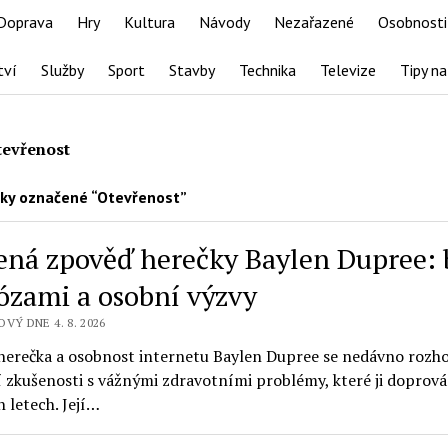
Doprava
Hry
Kultura
Návody
Nezařazené
Osobnosti
tví
Služby
Sport
Stavby
Technika
Televize
Tipy na
tevřenost
ky označené “Otevřenost”
ená zpověď herečky Baylen Dupree: b
ózami a osobní výzvy
VÝ DNE 4. 8. 2026
herečka a osobnost internetu Baylen Dupree se nedávno rozho
 zkušenosti s vážnými zdravotními problémy, které ji doprová
 letech. Její…