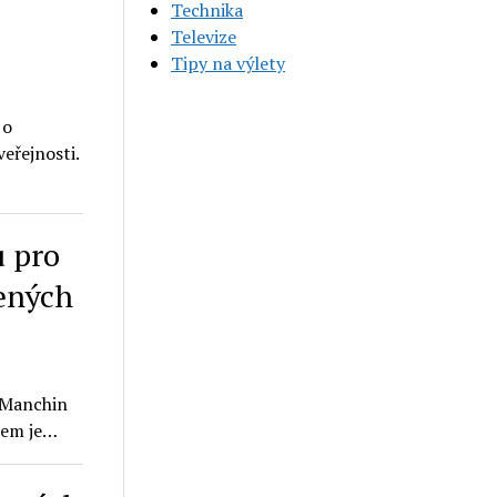
Technika
Televize
Tipy na výlety
 o
eřejnosti.
u pro
jených
e Manchin
ílem je…