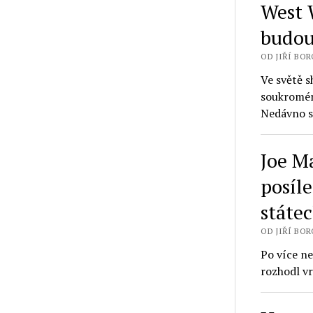
West 
budou
OD JIŘÍ BORO
Ve světě 
soukromém
Nedávno s
Joe M
posíl
státe
OD JIŘÍ BORO
Po více n
rozhodl vr