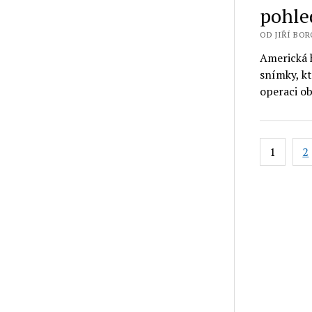
pohled
OD JIŘÍ BORO
Americká h
snímky, k
operaci ob
Stránko
1
2
příspěv