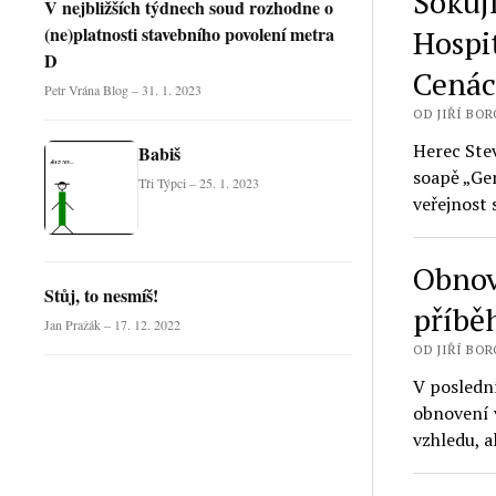
Šokuj
V nejbližších týdnech soud rozhodne o
(ne)platnosti stavebního povolení metra
Hospi
D
Cená
Petr Vrána Blog – 31. 1. 2023
OD JIŘÍ BORO
Herec Ste
Babiš
soapě „Gen
Tři Týpci – 25. 1. 2023
veřejnos
Obnov
Stůj, to nesmíš!
příbě
Jan Pražák – 17. 12. 2022
OD JIŘÍ BORO
V poslední
obnovení 
vzhledu, a