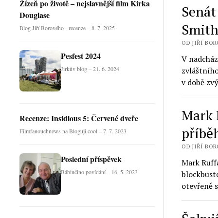
Žízeň po životě – nejslavnější film Kirka
Senát
Douglase
Smith
Blog Jiří Borového - recenze – 8. 7. 2025
OD JIŘÍ BORO
Pesfest 2024
V nadcháze
Jirkův blog – 21. 6. 2024
zvláštního
v době zv
Mark 
Recenze: Insidious 5: Červené dveře
příbě
Filmfanouchnews na Bloguji.cool – 7. 7. 2023
OD JIŘÍ BORO
Poslední příspěvek
Mark Ruff
Bábinčino povídání – 16. 5. 2023
blockbust
otevřeně s