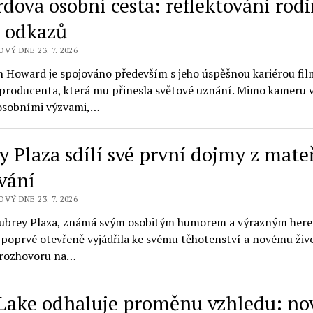
dova osobní cesta: reflektování rod
a odkazů
VÝ DNE 23. 7. 2026
 Howard je spojováno především s jeho úspěšnou kariérou fi
a producenta, která mu přinesla světové uznání. Mimo kameru 
osobními výzvami,…
 Plaza sdílí své první dojmy z mateř
vání
VÝ DNE 23. 7. 2026
ubrey Plaza, známá svým osobitým humorem a výrazným her
e poprvé otevřeně vyjádřila ke svému těhotenství a novému ži
 rozhovoru na…
 Lake odhaluje proměnu vzhledu: no