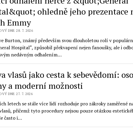
ící odhalení herce z &quot;General
tal&quot; ohledně jeho prezentace 
ch Emmy
VÝ DNE 28. 7. 2026
ve Burton, známý především svou dlouholetou rolí v populár
eral Hospital“, způsobil překvapení nejen fanoušky, ale i od
t svým nedávným odhalením…
a vlasů jako cesta k sebevědomí: os
hy a moderní možnosti
VÝ DNE 27. 7. 2026
ch letech se stále více lidí rozhoduje pro zákroky zaměřené n
vlasů, přičemž tyto procedury nejsou pouze otázkou estetické
le často i…