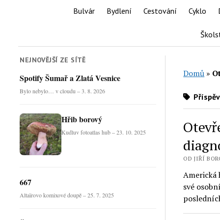
Bulvár
Bydlení
Cestování
Cyklo
Škols
NEJNOVĚJŠÍ ZE SÍTĚ
Domů
»
O
Spotify Šumař a Zlatá Vesnice
Bylo nebylo… v cloudu – 3. 8. 2026
Příspěv
Hřib borový
Otevř
Kudluv fotoatlas hub – 23. 10. 2025
diagn
OD JIŘÍ BORO
Americká 
667
své osobní
Altaïrovo komixové doupě – 25. 7. 2025
posledních