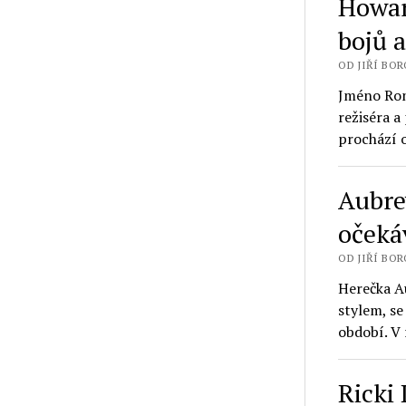
Howar
bojů 
OD JIŘÍ BORO
Jméno Ron
režiséra 
prochází 
Aubrey
očeká
OD JIŘÍ BORO
Herečka A
stylem, s
období. V
Ricki