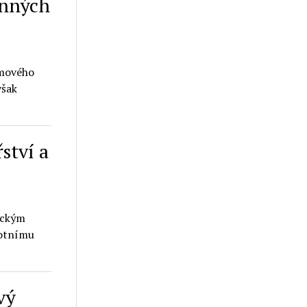
inných
lmového
však
ství a
eckým
votnímu
vý