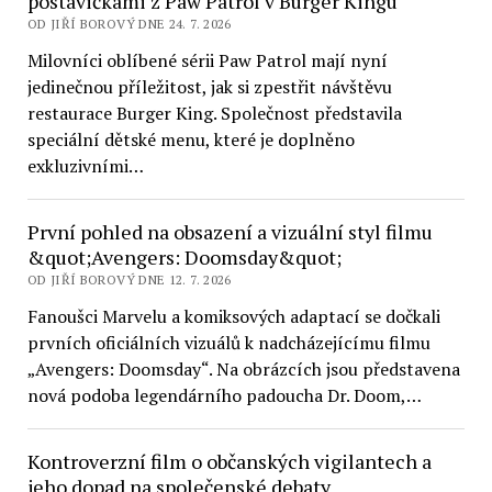
postavičkami z Paw Patrol v Burger Kingu
OD JIŘÍ BOROVÝ DNE 24. 7. 2026
Milovníci oblíbené sérii Paw Patrol mají nyní
jedinečnou příležitost, jak si zpestřit návštěvu
restaurace Burger King. Společnost představila
speciální dětské menu, které je doplněno
exkluzivními…
První pohled na obsazení a vizuální styl filmu
&quot;Avengers: Doomsday&quot;
OD JIŘÍ BOROVÝ DNE 12. 7. 2026
Fanoušci Marvelu a komiksových adaptací se dočkali
prvních oficiálních vizuálů k nadcházejícímu filmu
„Avengers: Doomsday“. Na obrázcích jsou představena
nová podoba legendárního padoucha Dr. Doom,…
Kontroverzní film o občanských vigilantech a
jeho dopad na společenské debaty