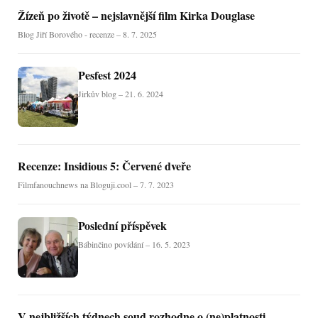
Žízeň po životě – nejslavnější film Kirka Douglase
Blog Jiří Borového - recenze – 8. 7. 2025
Pesfest 2024
Jirkův blog – 21. 6. 2024
Recenze: Insidious 5: Červené dveře
Filmfanouchnews na Bloguji.cool – 7. 7. 2023
Poslední příspěvek
Bábinčino povídání – 16. 5. 2023
V nejbližších týdnech soud rozhodne o (ne)platnosti