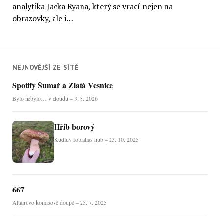
analytika Jacka Ryana, který se vrací nejen na
obrazovky, ale i…
NEJNOVĚJŠÍ ZE SÍTĚ
Spotify Šumař a Zlatá Vesnice
Bylo nebylo… v cloudu – 3. 8. 2026
Hřib borový
Kudluv fotoatlas hub – 23. 10. 2025
667
Altaïrovo komixové doupě – 25. 7. 2025