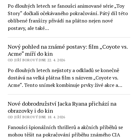
Po dlouhých letech se fanoušci animované série „Toy
Story“ dočkali očekávaného pokračování. Pátý díl této
oblíbené franšízy přivádí na plátno nejen nové
postavy, ale také…
Nový pohled na známé postavy: film „Coyote vs.
Acme“ míří do kin
OD JIŘÍ BOROVÝ DNE 22. 4. 2026
Po dlouhých letech nejistoty a odkladů se konečně
dostává na velká plátna film s názvem „Coyote vs.
Acme“. Tento snímek kombinuje prvky živé akce a…
Nové dobrodružství Jacka Ryana přichází na
obrazovky i do kin
OD JIŘÍ BOROVÝ DNE 18. 4. 2026
Fanoušci špionážních thrillerů a akčních příběhů se
mohou těšit na pokračování příběhu známého CIA