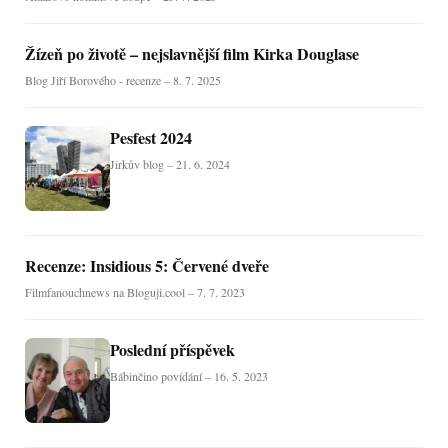
Žízeň po životě – nejslavnější film Kirka Douglase
Blog Jiří Borového - recenze – 8. 7. 2025
Pesfest 2024
Jirkův blog – 21. 6. 2024
Recenze: Insidious 5: Červené dveře
Filmfanouchnews na Bloguji.cool – 7. 7. 2023
Poslední příspěvek
Bábinčino povídání – 16. 5. 2023