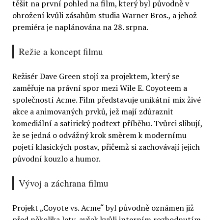
těšit na první pohled na film, který byl původně v
ohrožení kvůli zásahům studia Warner Bros., a jehož
premiéra je naplánována na 28. srpna.
Režie a koncept filmu
Režisér Dave Green stojí za projektem, který se
zaměřuje na právní spor mezi Wile E. Coyoteem a
společností Acme. Film představuje unikátní mix živé
akce a animovaných prvků, jež mají zdůraznit
komediální a satirický podtext příběhu. Tvůrci slibují,
že se jedná o odvážný krok směrem k modernímu
pojetí klasických postav, přičemž si zachovávají jejich
původní kouzlo a humor.
Vývoj a záchrana filmu
Projekt „Coyote vs. Acme“ byl původně oznámen již
před několika lety, avšak kvůli interním rozhodnutím