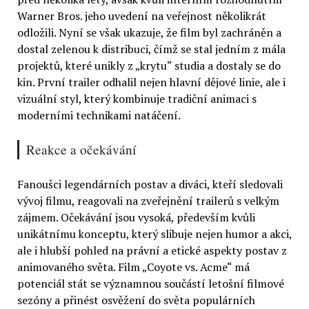
Warner Bros. jeho uvedení na veřejnost několikrát
odložili. Nyní se však ukazuje, že film byl zachráněn a
dostal zelenou k distribuci, čímž se stal jedním z mála
projektů, které unikly z „krytu“ studia a dostaly se do
kin. První trailer odhalil nejen hlavní dějové linie, ale i
vizuální styl, který kombinuje tradiční animaci s
moderními technikami natáčení.
Reakce a očekávání
Fanoušci legendárních postav a diváci, kteří sledovali
vývoj filmu, reagovali na zveřejnění trailerů s velkým
zájmem. Očekávání jsou vysoká, především kvůli
unikátnímu konceptu, který slibuje nejen humor a akci,
ale i hlubší pohled na právní a etické aspekty postav z
animovaného světa. Film „Coyote vs. Acme“ má
potenciál stát se významnou součástí letošní filmové
sezóny a přinést osvěžení do světa populárních