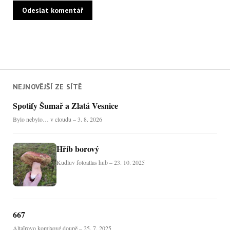
NEJNOVĚJŠÍ ZE SÍTĚ
Spotify Šumař a Zlatá Vesnice
Bylo nebylo… v cloudu – 3. 8. 2026
Hřib borový
Kudluv fotoatlas hub – 23. 10. 2025
667
Altaïrovo komixové doupě – 25. 7. 2025