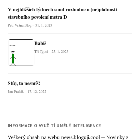
V nejbližších týdnech soud rozhodne o (ne)platnosti
stavebního povolení metra D
Petr Vrána Blog – 31. 1. 2023
Babiš
Tři Týpci – 25. 1. 2023
Stůj, to nesmíš!
Jan Pražák – 17. 12. 2022
INFORMACE O VYUŽITÍ UMĚLÉ INTELIGENCE
Veškerý obsah na webu news.bloguji.cool — Novinky z