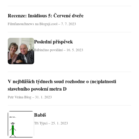
Recenze: Insidious 5: Červené dveře
Filmfanouchnews na Bloguji.cool – 7. 7. 2023
Poslední příspěvek
Bábinčino povídání – 16. 5. 2023
V nejbližších týdnech soud rozhodne o (ne)platnosti
stavebního povolení metra D
Petr Vrána Blog – 31. 1. 2023
Babiš
Tři Týpci – 25. 1. 2023