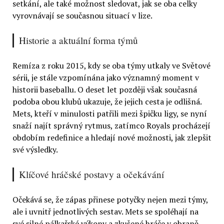
setkání, ale také možnost sledovat, jak se oba celky
vyrovnávají se současnou situací v lize.
Historie a aktuální forma týmů
Remíza z roku 2015, kdy se oba týmy utkaly ve Světové
sérii, je stále vzpomínána jako významný moment v
historii baseballu. O deset let později však současná
podoba obou klubů ukazuje, že jejich cesta je odlišná.
Mets, kteří v minulosti patřili mezi špičku ligy, se nyní
snaží najít správný rytmus, zatímco Royals procházejí
obdobím redefinice a hledají nové možnosti, jak zlepšit
své výsledky.
Klíčové hráčské postavy a očekávání
Očekává se, že zápas přinese potyčky nejen mezi týmy,
ale i uvnitř jednotlivých sestav. Mets se spoléhají na
své silné pálkařské výkony a zkušené hráče v obraně,