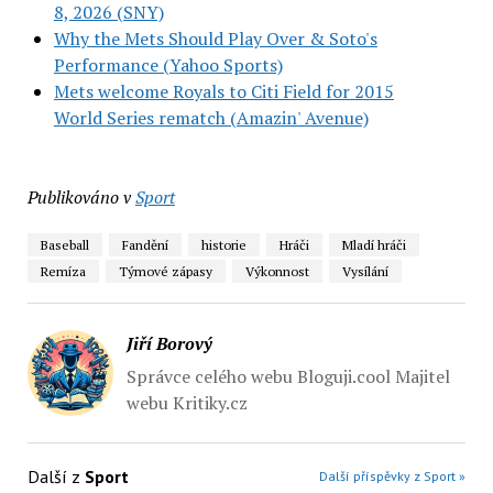
8, 2026 (SNY)
Why the Mets Should Play Over & Soto's
Performance (Yahoo Sports)
Mets welcome Royals to Citi Field for 2015
World Series rematch (Amazin' Avenue)
Publikováno v
Sport
Baseball
Fandění
historie
Hráči
Mladí hráči
Remíza
Týmové zápasy
Výkonnost
Vysílání
Jiří Borový
Správce celého webu Bloguji.cool Majitel
webu Kritiky.cz
Další z
Sport
Další příspěvky z Sport »