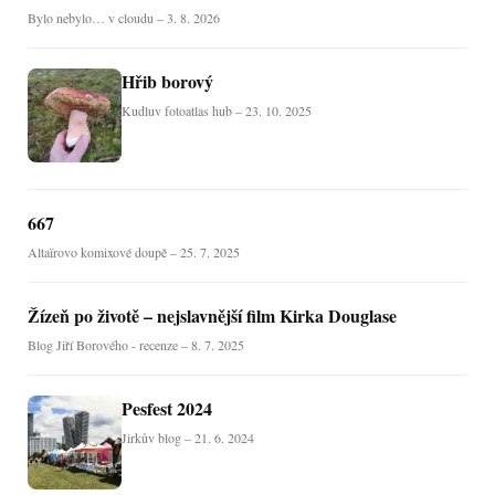
Bylo nebylo… v cloudu – 3. 8. 2026
Hřib borový
Kudluv fotoatlas hub – 23. 10. 2025
667
Altaïrovo komixové doupě – 25. 7. 2025
Žízeň po životě – nejslavnější film Kirka Douglase
Blog Jiří Borového - recenze – 8. 7. 2025
Pesfest 2024
Jirkův blog – 21. 6. 2024