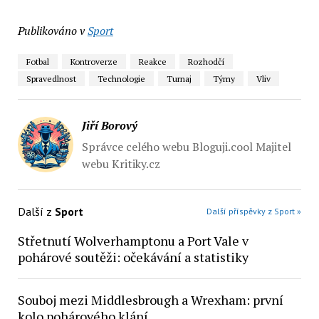
Publikováno v
Sport
Fotbal
Kontroverze
Reakce
Rozhodčí
Spravedlnost
Technologie
Turnaj
Týmy
Vliv
Jiří Borový
Správce celého webu Bloguji.cool Majitel
webu Kritiky.cz
Další z
Sport
Další příspěvky z Sport »
Střetnutí Wolverhamptonu a Port Vale v
pohárové soutěži: očekávání a statistiky
Souboj mezi Middlesbrough a Wrexham: první
kolo pohárového klání