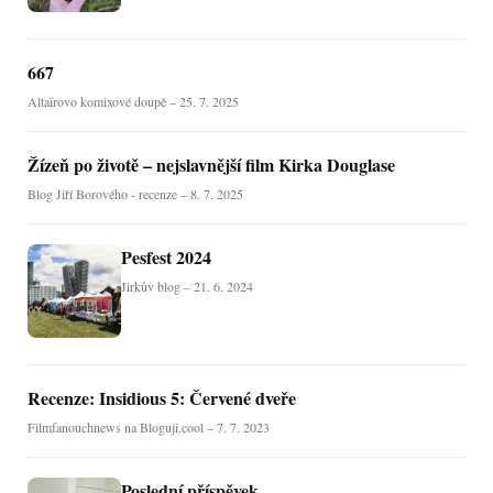
667
Altaïrovo komixové doupě – 25. 7. 2025
Žízeň po životě – nejslavnější film Kirka Douglase
Blog Jiří Borového - recenze – 8. 7. 2025
Pesfest 2024
Jirkův blog – 21. 6. 2024
Recenze: Insidious 5: Červené dveře
Filmfanouchnews na Bloguji.cool – 7. 7. 2023
Poslední příspěvek