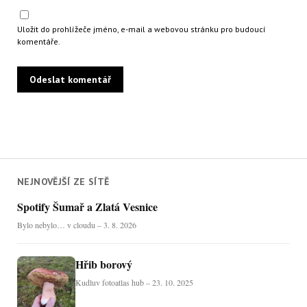
Uložit do prohlížeče jméno, e-mail a webovou stránku pro budoucí
komentáře.
NEJNOVĚJŠÍ ZE SÍTĚ
Spotify Šumař a Zlatá Vesnice
Bylo nebylo… v cloudu – 3. 8. 2026
Hřib borový
Kudluv fotoatlas hub – 23. 10. 2025