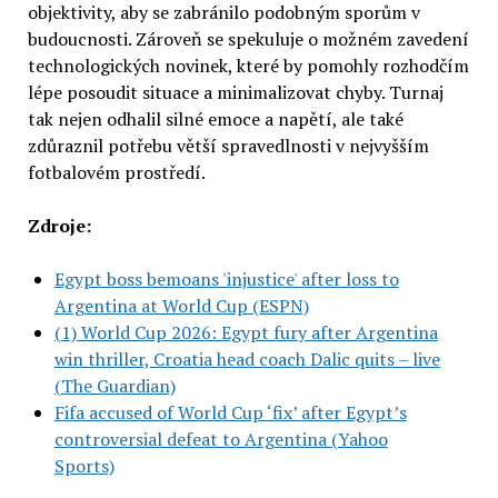
objektivity, aby se zabránilo podobným sporům v
budoucnosti. Zároveň se spekuluje o možném zavedení
technologických novinek, které by pomohly rozhodčím
lépe posoudit situace a minimalizovat chyby. Turnaj
tak nejen odhalil silné emoce a napětí, ale také
zdůraznil potřebu větší spravedlnosti v nejvyšším
fotbalovém prostředí.
Zdroje:
Egypt boss bemoans 'injustice' after loss to
Argentina at World Cup (ESPN)
(1) World Cup 2026: Egypt fury after Argentina
win thriller, Croatia head coach Dalic quits – live
(The Guardian)
Fifa accused of World Cup ‘fix’ after Egypt’s
controversial defeat to Argentina (Yahoo
Sports)