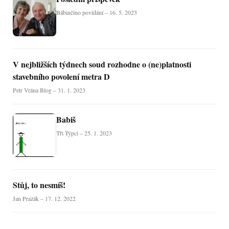
Bábinčino povídání – 16. 5. 2023
V nejbližších týdnech soud rozhodne o (ne)platnosti
stavebního povolení metra D
Petr Vrána Blog – 31. 1. 2023
Babiš
Tři Týpci – 25. 1. 2023
Stůj, to nesmíš!
Jan Pražák – 17. 12. 2022