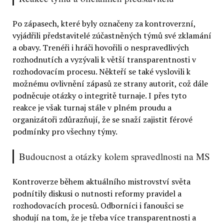
Po zápasech, které byly označeny za kontroverzní,
vyjádřili představitelé zúčastněných týmů své zklamání
a obavy. Trenéři i hráči hovořili o nespravedlivých
rozhodnutích a vyzývali k větší transparentnosti v
rozhodovacím procesu. Někteří se také vyslovili k
možnému ovlivnění zápasů ze strany autorit, což dále
podněcuje otázky o integritě turnaje. I přes tyto
reakce je však turnaj stále v plném proudu a
organizátoři zdůrazňují, že se snaží zajistit férové
podmínky pro všechny týmy.
Budoucnost a otázky kolem spravedlnosti na MS
Kontroverze během aktuálního mistrovství světa
podnítily diskusi o nutnosti reformy pravidel a
rozhodovacích procesů. Odborníci i fanoušci se
shodují na tom, že je třeba více transparentnosti a