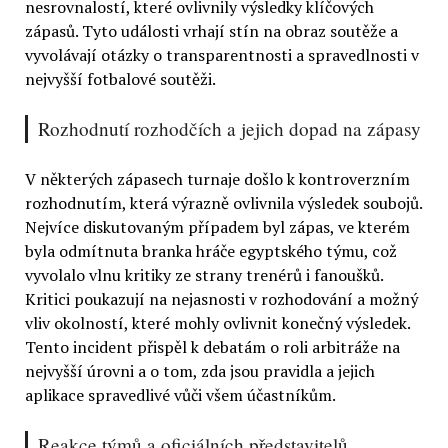
nesrovnalostí, které ovlivnily výsledky klíčových
zápasů. Tyto události vrhají stín na obraz soutěže a
vyvolávají otázky o transparentnosti a spravedlnosti v
nejvyšší fotbalové soutěži.
Rozhodnutí rozhodčích a jejich dopad na zápasy
V některých zápasech turnaje došlo k kontroverzním
rozhodnutím, která výrazně ovlivnila výsledek soubojů.
Nejvíce diskutovaným případem byl zápas, ve kterém
byla odmítnuta branka hráče egyptského týmu, což
vyvolalo vlnu kritiky ze strany trenérů i fanoušků.
Kritici poukazují na nejasnosti v rozhodování a možný
vliv okolností, které mohly ovlivnit konečný výsledek.
Tento incident přispěl k debatám o roli arbitráže na
nejvyšší úrovni a o tom, zda jsou pravidla a jejich
aplikace spravedlivé vůči všem účastníkům.
Reakce týmů a oficiálních představitelů