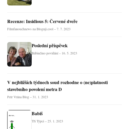
Recenze: Insidious 5: Červené dveře
Filmfanouchnews na Bloguji.cool – 7. 7. 2023
Poslední příspěvek
Bábinčino povídání – 16. 5. 2023
V nejbližších týdnech soud rozhodne o (ne)platnosti
stavebního povolení metra D
Petr Vrána Blog – 31. 1. 2023
Babiš
Tři Týpci – 25. 1. 2023