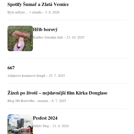
Spotify Šumař a Zlatá Vesnice
Bylo nebylo… v cloudu – 3. 8. 2026
Hřib borový
Kudluv fotoatlas hub – 23. 10. 2025
667
Altaïrovo komixové doupě – 25. 7. 2025
Žízeň po životě – nejslavnější film Kirka Douglase
Blog Jiří Borového - recenze – 8. 7. 2025
Pesfest 2024
Jirkův blog – 21. 6. 2024