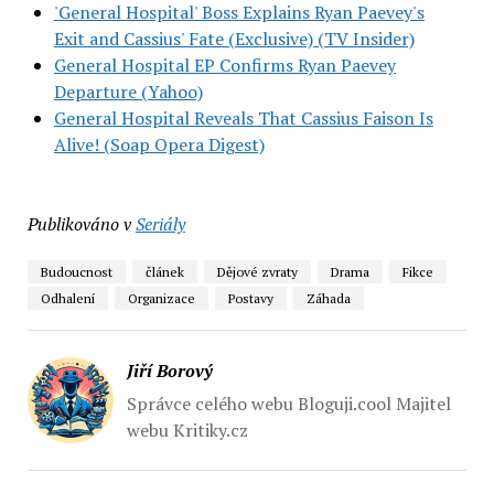
'General Hospital' Boss Explains Ryan Paevey's
Exit and Cassius' Fate (Exclusive) (TV Insider)
General Hospital EP Confirms Ryan Paevey
Departure (Yahoo)
General Hospital Reveals That Cassius Faison Is
Alive! (Soap Opera Digest)
Publikováno v
Seriály
Budoucnost
článek
Dějové zvraty
Drama
Fikce
Odhalení
Organizace
Postavy
Záhada
Jiří Borový
Správce celého webu Bloguji.cool Majitel
webu Kritiky.cz