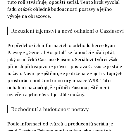
tuto roli ztvárňuje, opouští seriál. Tento krok vyvolal
řadu otázek ohledně budoucnosti postavy a jejího
vývoje na obrazovce.
Rozuzlení tajemství a nové odhalení o Cassiusovi
Po předchozích informacích o odchodu herce Ryan
Paevey z „General Hospital“ se fanoušci začali ptát,
jaký osud čeká Cassiuse Faisona. Seriáloví tvůrci však
přinesli překvapivou zprávu – postava Cassiuse je stále
naživu. Navíc je zjištěno, že je držena v zajetí v tajných
prostorách pod kontrolou organizace WSB. Tato
odhalení naznačují, že příběh Faisona ještě není
uzavřen a jeho návrat je stále možný.
Rozhodnutí a budoucnost postavy
Podle informací od tvůrců a producentů seriálu je
osud Cassiuse Faisona nyní v rukou jeho samotné