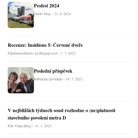
Pesfest 2024
Jirkův blog – 21. 6. 2024
Recenze: Insidious 5: Červené dveře
Filmfanouchnews na Bloguji.cool – 7. 7. 2023
Poslední příspěvek
Bábinčino povídání – 16. 5. 2023
V nejbližších týdnech soud rozhodne o (ne)platnosti
stavebního povolení metra D
Petr Vrána Blog – 31. 1. 2023