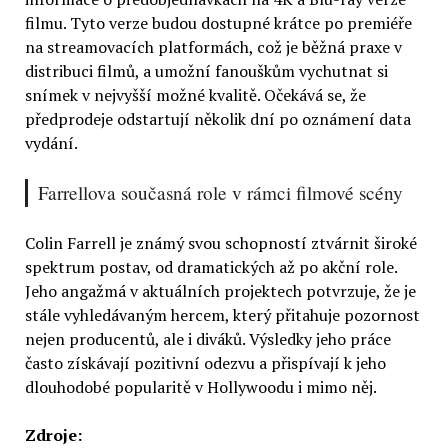
filmu. Tyto verze budou dostupné krátce po premiéře
na streamovacích platformách, což je běžná praxe v
distribuci filmů, a umožní fanouškům vychutnat si
snímek v nejvyšší možné kvalitě. Očekává se, že
předprodeje odstartují několik dní po oznámení data
vydání.
Farrellova současná role v rámci filmové scény
Colin Farrell je známý svou schopností ztvárnit široké
spektrum postav, od dramatických až po akční role.
Jeho angažmá v aktuálních projektech potvrzuje, že je
stále vyhledávaným hercem, který přitahuje pozornost
nejen producentů, ale i diváků. Výsledky jeho práce
často získávají pozitivní odezvu a přispívají k jeho
dlouhodobé popularitě v Hollywoodu i mimo něj.
Zdroje: