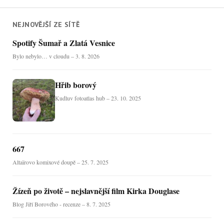
NEJNOVĚJŠÍ ZE SÍTĚ
Spotify Šumař a Zlatá Vesnice
Bylo nebylo… v cloudu – 3. 8. 2026
Hřib borový
Kudluv fotoatlas hub – 23. 10. 2025
667
Altaïrovo komixové doupě – 25. 7. 2025
Žízeň po životě – nejslavnější film Kirka Douglase
Blog Jiří Borového - recenze – 8. 7. 2025