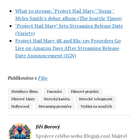
What to stream: ‘Project Hail Mary,’ ‘Sugar,’
Myles Smith’s debut album (The Seattle Times)
‘Project Hail Mary’ Sets Streaming Release Date
(Variety)
Project Hail Mary 4K and Blu-ray Preorders Go
Live on Amazon Days After Streaming Release
Date Announcement (IGN)
Publikováno v
Film
Distribuce filmu
Fanoušci
Filmové projekty
Filmové žánry
Herecká kariéra
Herecké schopnosti
Hollywood
Streaming premiéra
Vydání na nosičích
Jiří Borový
Správce celého webu Bloguji.cool Majitel