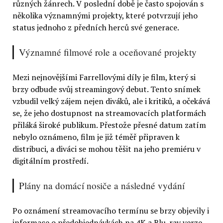
různých žánrech. V poslední době je často spojován s
několika významnými projekty, které potvrzují jeho
status jednoho z předních herců své generace.
Významné filmové role a oceňované projekty
Mezi nejnovějšími Farrellovými díly je film, který si
brzy odbude svůj streamingový debut. Tento snímek
vzbudil velký zájem nejen diváků, ale i kritiků, a očekává
se, že jeho dostupnost na streamovacích platformách
přiláká široké publikum. Přestože přesné datum zatím
nebylo oznámeno, film je již téměř připraven k
distribuci, a diváci se mohou těšit na jeho premiéru v
digitálním prostředí.
Plány na domácí nosiče a následné vydání
Po oznámení streamovacího termínu se brzy objevily i
informace o předobjednávkách na 4K a Blu-ray verze