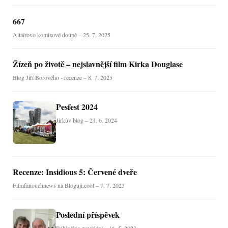
667
Altaïrovo komixové doupě – 25. 7. 2025
Žízeň po životě – nejslavnější film Kirka Douglase
Blog Jiří Borového - recenze – 8. 7. 2025
Pesfest 2024
Jirkův blog – 21. 6. 2024
Recenze: Insidious 5: Červené dveře
Filmfanouchnews na Bloguji.cool – 7. 7. 2023
Poslední příspěvek
Bábinčino povídání – 16. 5. 2023