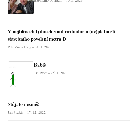
V nejbližších týdnech soud rozhodne o (ne)platnosti
stavebního povolení metra D
Petr Vrána Blog – 31. 1. 2023
Babiš
Tři Týpci – 25. 1. 2023
Stůj, to nesmíš!
Jan Pražák – 17. 12. 2022