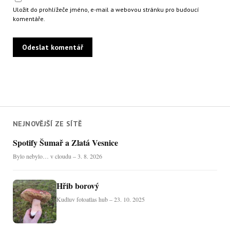
Uložit do prohlížeče jméno, e-mail a webovou stránku pro budoucí
komentáře.
NEJNOVĚJŠÍ ZE SÍTĚ
Spotify Šumař a Zlatá Vesnice
Bylo nebylo… v cloudu – 3. 8. 2026
Hřib borový
Kudluv fotoatlas hub – 23. 10. 2025