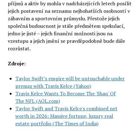
příjmů a aktiv by mohla v nadcházejících letech posílit
jejich postavení na seznamu nejbohatších osobností v
zábavním a sportovním průmyslu. Přestože jejich
společná budoucnost je stále předmětem spekulací,
jedno je jisté – jejich finanční možnosti jsou na
vzestupu a jejich jmění se pravděpodobně bude dále
rozrůstat.
Zdroje:
Taylor Swift’s empire will be untouchable under
prenup with Travis Kelce (Yahoo)
Travis Kelce Wants To Become The 'Shaq' Of
The NFL (AOL.com)
Taylor Swift and Travis Kelce's combined net
worth in 2026: Massive fortune, luxury real
estate portfolio (The Times of India)