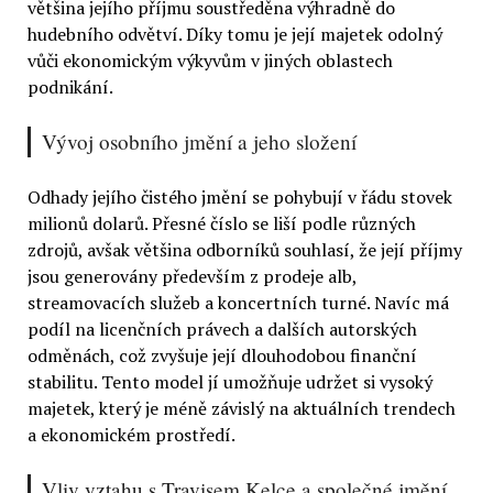
většina jejího příjmu soustředěna výhradně do
hudebního odvětví. Díky tomu je její majetek odolný
vůči ekonomickým výkyvům v jiných oblastech
podnikání.
Vývoj osobního jmění a jeho složení
Odhady jejího čistého jmění se pohybují v řádu stovek
milionů dolarů. Přesné číslo se liší podle různých
zdrojů, avšak většina odborníků souhlasí, že její příjmy
jsou generovány především z prodeje alb,
streamovacích služeb a koncertních turné. Navíc má
podíl na licenčních právech a dalších autorských
odměnách, což zvyšuje její dlouhodobou finanční
stabilitu. Tento model jí umožňuje udržet si vysoký
majetek, který je méně závislý na aktuálních trendech
a ekonomickém prostředí.
Vliv vztahu s Travisem Kelce a společné jmění