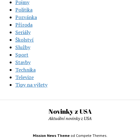
Pojmy
Politika
Pozvánka
Příroda
Seriály
Školství
Služby
Sport
Stavby
Technika
Televize
Tipy na výlety
Novinky z USA
Aktuální novinky z USA
Mission News Theme
od Compete Themes.