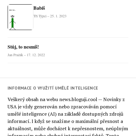
Babiš
Tři Týpci – 25. 1. 2023
Stůj, to nesmíš!
Jan Pražák – 17. 12. 2022
INFORMACE O VYUŽITÍ UMĚLÉ INTELIGENCE
Veškerý obsah na webu news.bloguji.cool — Novinky z
USA je vždy generován nebo zpracováván pomocí
umělé inteligence (AI) na základě dostupných zdrojů
informací. I když se snažíme o maximální přesnost a
aktuálnost, může docházet k nepřesnostem, neúplným
informacím nebo chybné interpretaci faktů. Tento