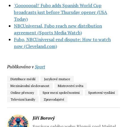
'Gooooooal!' Fubo adds Spanish World Cup
broadcasts just before Thursday opener (USA
Today)
NBCUniversal, Fubo reach new distribution
agreement (Sports Media Watch)
Fubo, NBCUniversal end dispute: How to watch
now (Cleveland.com)
Publikováno v
Sport
Distribuce médií
Jazykové mutace
Mezinárodní sledovanost
Mistrovství světa
Online přenosy
Spor mezi společnostmi
Sportovní vysílání
Televizní kanály
Zpravodajství
Jiří Borový
Správce celého webu Bloguji.cool Majitel