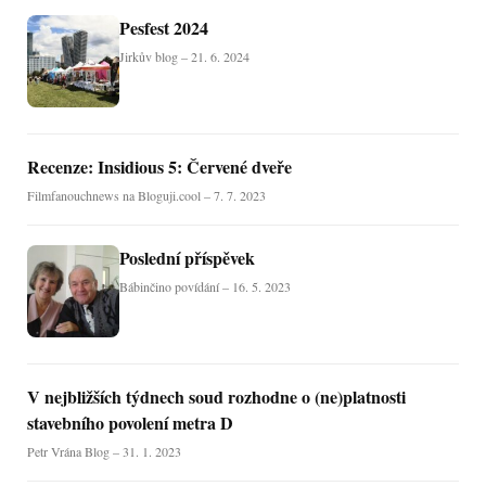
Pesfest 2024
Jirkův blog – 21. 6. 2024
Recenze: Insidious 5: Červené dveře
Filmfanouchnews na Bloguji.cool – 7. 7. 2023
Poslední příspěvek
Bábinčino povídání – 16. 5. 2023
V nejbližších týdnech soud rozhodne o (ne)platnosti
stavebního povolení metra D
Petr Vrána Blog – 31. 1. 2023