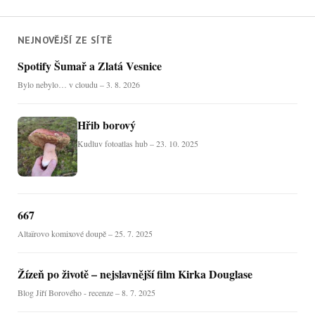
NEJNOVĚJŠÍ ZE SÍTĚ
Spotify Šumař a Zlatá Vesnice
Bylo nebylo… v cloudu – 3. 8. 2026
Hřib borový
Kudluv fotoatlas hub – 23. 10. 2025
667
Altaïrovo komixové doupě – 25. 7. 2025
Žízeň po životě – nejslavnější film Kirka Douglase
Blog Jiří Borového - recenze – 8. 7. 2025