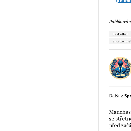
(Yahoo
Publikován
Basketbal
Sportovní e
Další z
Sp
Manchest
se střet
před zač