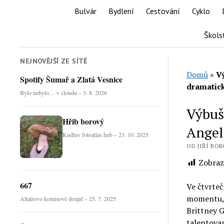
Bulvár
Bydlení
Cestování
Cyklo
Škols
NEJNOVĚJŠÍ ZE SÍTĚ
Domů
»
V
Spotify Šumař a Zlatá Vesnice
dramatic
Bylo nebylo… v cloudu – 3. 8. 2026
Výbuš
Hřib borový
Angel
Kudluv fotoatlas hub – 23. 10. 2025
OD JIŘÍ BORO
Zobraz
667
Ve čtvrte
momentu, 
Altaïrovo komixové doupě – 25. 7. 2025
Brittney G
talentovan