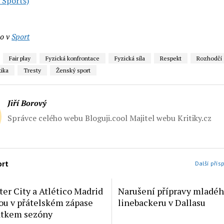
 Sports)
o v
Sport
Fair play
Fyzická konfrontace
Fyzická síla
Respekt
Rozhodčí
tika
Tresty
Ženský sport
Jiří Borový
Správce celého webu Bloguji.cool Majitel webu Kritiky.cz
ort
Další přís
er City a Atlético Madrid
Narušení přípravy mladé
nou v přátelském zápase
linebackeru v Dallasu
átkem sezóny