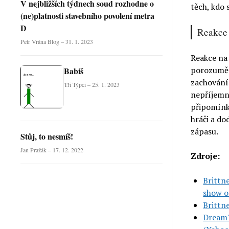
V nejbližších týdnech soud rozhodne o
těch, kdo 
(ne)platnosti stavebního povolení metra
D
Reakce 
Petr Vrána Blog – 31. 1. 2023
Reakce na 
porozuměn
Babiš
zachování 
Tři Týpci – 25. 1. 2023
nepříjemně
připomínko
hráči a do
zápasu.
Stůj, to nesmíš!
Jan Pražák – 17. 12. 2022
Zdroje:
Brittne
show o
Brittne
Dream'