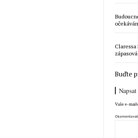
Budoucno
očekáván
Claressa 
zápasová
Buďte p
Napsat
Vaše e-mail
Okomentova