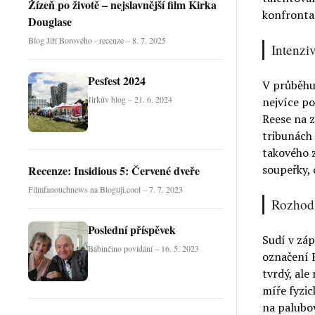
Žízeň po životě – nejslavnější film Kirka
konfrontac
Douglase
Blog Jiří Borového - recenze – 8. 7. 2025
Intenzi
Pesfest 2024
V průběhu
Jirkův blog – 21. 6. 2024
nejvíce po
Reese na z
tribunách 
takového z
soupeřky, 
Recenze: Insidious 5: Červené dveře
Filmfanouchnews na Bloguji.cool – 7. 7. 2023
Rozhodn
Poslední příspěvek
Sudí v záp
Bábinčino povídání – 16. 5. 2023
označení 
tvrdý, ale
míře fyzic
na palubov