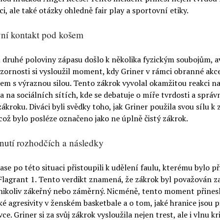
i, ale také otázky ohledně fair play a sportovní etiky.
vní kontakt pod košem
 druhé poloviny zápasu došlo k několika fyzickým soubojům, a
zornosti si vysloužil moment, kdy Griner v rámci obranné akce
em s výraznou silou. Tento zákrok vyvolal okamžitou reakci n
a na sociálních sítích, kde se debatuje o míře tvrdosti a správ
ákroku. Diváci byli svědky toho, jak Griner použila svou sílu k
což bylo posléze označeno jako ne úplně čistý zákrok.
utí rozhodčích a následky
ase po této situaci přistoupili k udělení faulu, kterému bylo p
Flagrant 1. Tento verdikt znamená, že zákrok byl považován z
 nikoliv zákeřný nebo záměrný. Nicméně, tento moment přinesl
ké agresivity v ženském basketbale a o tom, jaké hranice jsou p
ce. Griner si za svůj zákrok vysloužila nejen trest, ale i vlnu kr