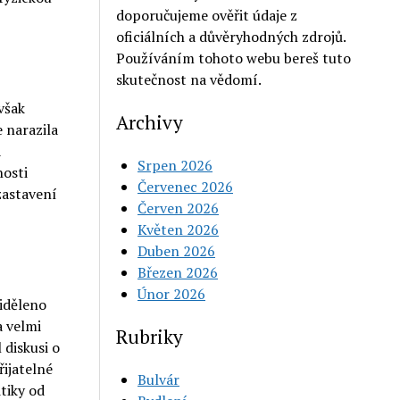
doporučujeme ověřit údaje z
oficiálních a důvěryhodných zdrojů.
Používáním tohoto webu bereš tuto
skutečnost na vědomí.
však
Archivy
 narazila
a
Srpen 2026
nosti
Červenec 2026
 zastavení
Červen 2026
Květen 2026
Duben 2026
Březen 2026
Únor 2026
řiděleno
a velmi
Rubriky
 diskusi o
řijatelné
Bulvár
itiky od