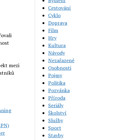
Bydlení
Cestování
Cyklo
Doprava
Film
řovali
Hry
nost
Kultura
Návody
Nezařazené
pekt mezi
Osobnosti
astníků
Pojmy
Politika
Pozvánka
Příroda
Seriály
unning
Školství
Služby
ESPN)
Sport
ner
Stavby