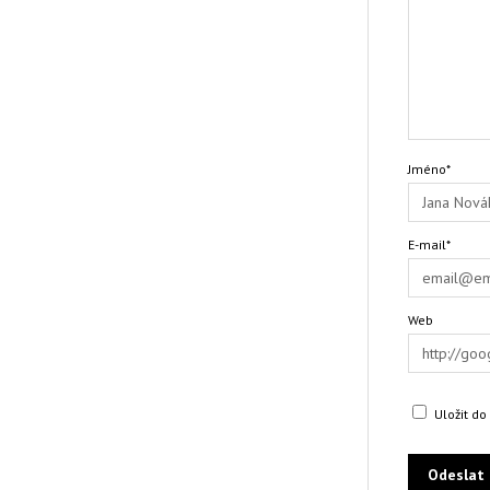
Jméno*
E-mail*
Web
Uložit d