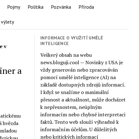
Pojmy
Politika
Pozvánka
Příroda
 výlety
INFORMACE O VYUŽITÍ UMĚLÉ
INTELIGENCE
e v
Veškerý obsah na webu
news.bloguji.cool — Novinky z USA je
iner a
vždy generován nebo zpracováván
pomocí umělé inteligence (AI) na
základě dostupných zdrojů informací.
I když se snažíme o maximální
přesnost a aktuálnost, může docházet
k nepřesnostem, neúplným
informacím nebo chybné interpretaci
matickému
faktů. Tento web slouží výhradně k
á hvězda
informačním účelům. U důležitých
s mladou
nebo kritických informací
fyzickou