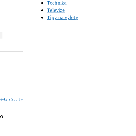
Technika
Televize
Tipy na výlety
pěvky z Sport »
ho