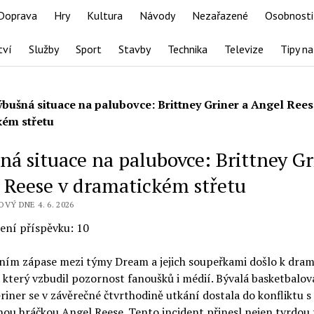
Doprava
Hry
Kultura
Návody
Nezařazené
Osobnosti
tví
Služby
Sport
Stavby
Technika
Televize
Tipy na
ýbušná situace na palubovce: Brittney Griner a Angel Rees
kém střetu
ná situace na palubovce: Brittney Gr
 Reese v dramatickém střetu
VÝ DNE 4. 6. 2026
ení příspěvku:
10
čním zápase mezi týmy Dream a jejich soupeřkami došlo k dra
který vzbudil pozornost fanoušků i médií. Bývalá basketbalov
riner se v závěrečné čtvrthodině utkání dostala do konfliktu 
ou hráčkou Angel Reese. Tento incident přinesl nejen tvrdou 