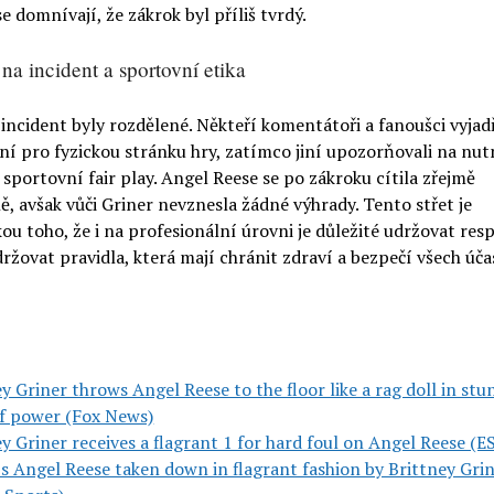
se domnívají, že zákrok byl příliš tvrdý.
na incident a sportovní etika
incident byly rozdělené. Někteří komentátoři a fanoušci vyjad
í pro fyzickou stránku hry, zatímco jiní upozorňovali na nut
sportovní fair play. Angel Reese se po zákroku cítila zřejmě
, avšak vůči Griner nevznesla žádné výhrady. Tento střet je
u toho, že i na profesionální úrovni je důležité udržovat res
držovat pravidla, která mají chránit zdraví a bezpečí všech úč
y Griner throws Angel Reese to the floor like a rag doll in st
f power (Fox News)
y Griner receives a flagrant 1 for hard foul on Angel Reese (
s Angel Reese taken down in flagrant fashion by Brittney Gri