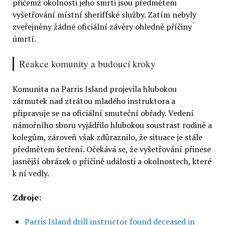
přičemž okolnosti jeho smrti jsou předmětem
vyšetřování místní sheriffské služby. Zatím nebyly
zveřejněny žádné oficiální závěry ohledně příčiny
úmrtí.
Reakce komunity a budoucí kroky
Komunita na Parris Island projevila hlubokou
zármutek nad ztrátou mladého instruktora a
připravuje se na oficiální smuteční obřady. Vedení
námořního sboru vyjádřilo hlubokou soustrast rodině a
kolegům, zároveň však zdůraznilo, že situace je stále
předmětem šetření. Očekává se, že vyšetřování přinese
jasnější obrázek o příčině události a okolnostech, které
k ní vedly.
Zdroje:
Parris Island drill instructor found deceased in