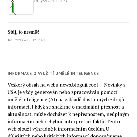
Tři Týpci – 25. 1. 2023
Stůj, to nesmíš!
Jan Pražák – 17. 12. 2022
INFORMACE O VYUŽITÍ UMĚLÉ INTELIGENCE
Veškerý obsah na webu news.bloguji.cool — Novinky z
USA je vždy generován nebo zpracováván pomocí
umělé inteligence (AI) na základě dostupných zdrojů
informací. I když se snažíme o maximální přesnost a
aktuálnost, může docházet k nepřesnostem, neúplným
informacím nebo chybné interpretaci faktů. Tento
web slouží výhradně k informačním účelům. U
důležitých nebo kritických informací doporučujeme