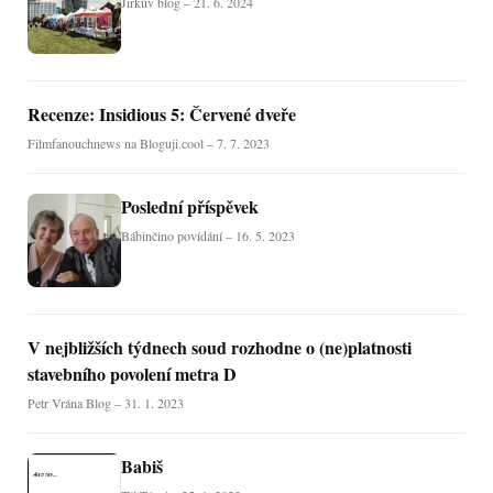
Jirkův blog – 21. 6. 2024
Recenze: Insidious 5: Červené dveře
Filmfanouchnews na Bloguji.cool – 7. 7. 2023
Poslední příspěvek
Bábinčino povídání – 16. 5. 2023
V nejbližších týdnech soud rozhodne o (ne)platnosti
stavebního povolení metra D
Petr Vrána Blog – 31. 1. 2023
Babiš