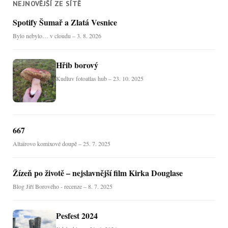
NEJNOVĚJŠÍ ZE SÍTĚ
Spotify Šumař a Zlatá Vesnice
Bylo nebylo… v cloudu – 3. 8. 2026
Hřib borový
Kudluv fotoatlas hub – 23. 10. 2025
667
Altaïrovo komixové doupě – 25. 7. 2025
Žízeň po životě – nejslavnější film Kirka Douglase
Blog Jiří Borového - recenze – 8. 7. 2025
Pesfest 2024