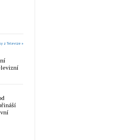
ky z Televize »
ání
elevizní
od
řináší
ivní