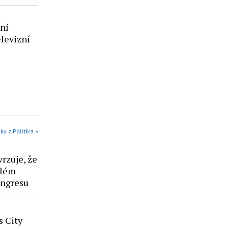
ání
elevizní
ky z Politika »
rzuje, že
ílém
ongresu
s City