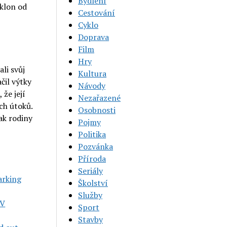
Bydlení
dklon od
Cestování
Cyklo
Doprava
Film
Hry
li svůj
Kultura
čil výtky
Návody
 že její
Nezařazené
ch útoků.
Osobnosti
jak rodiny
Pojmy
Politika
Pozvánka
Příroda
Seriály
arking
Školství
Služby
TV
Sport
Stavby