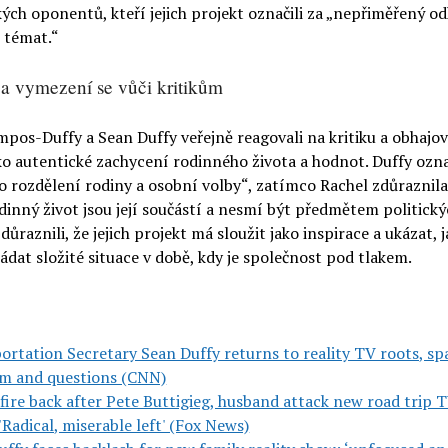
kých oponentů, kteří jejich projekt označili za „nepřiměřený o
 témat.“
a vymezení se vůči kritikům
pos-Duffy a Sean Duffy veřejně reagovali na kritiku a obhajova
ko autentické zachycení rodinného života a hodnot. Duffy ozna
o rozdělení rodiny a osobní volby“, zatímco Rachel zdůraznila,
dinný život jsou její součástí a nesmí být předmětem politický
důraznili, že jejich projekt má sloužit jako inspirace a ukázat, 
dat složité situace v době, kdy je společnost pod tlakem.
ortation Secretary Sean Duffy returns to reality TV roots, sp
ism and questions (CNN)
 fire back after Pete Buttigieg, husband attack new road trip 
 'Radical, miserable left' (Fox News)