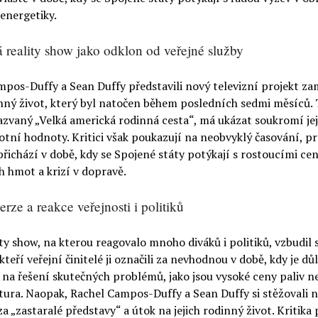
energetiky.
 reality show jako odklon od veřejné služby
mpos-Duffy a Sean Duffy představili nový televizní projekt z
inný život, který byl natočen během posledních sedmi měsíců.
azvaný „Velká americká rodinná cesta“, má ukázat soukromí jej
ivotní hodnoty. Kritici však poukazují na neobvyklý časování, p
řichází v době, kdy se Spojené státy potýkají s rostoucími ce
 hmot a krizí v dopravě.
rze a reakce veřejnosti i politiků
ty show, na kterou reagovalo mnoho diváků i politiků, vzbudil
kteří veřejní činitelé ji označili za nevhodnou v době, kdy je dů
 na řešení skutečných problémů, jako jsou vysoké ceny paliv n
tura. Naopak, Rachel Campos-Duffy a Sean Duffy si stěžovali na
 za „zastaralé představy“ a útok na jejich rodinný život. Kritika 