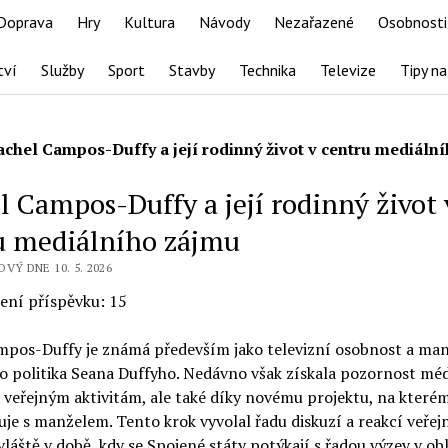
Doprava
Hry
Kultura
Návody
Nezařazené
Osobnosti
tví
Služby
Sport
Stavby
Technika
Televize
Tipy na
achel Campos-Duffy a její rodinný život v centru mediáln
l Campos-Duffy a její rodinný život 
u mediálního zájmu
OVÝ DNE 10. 5. 2026
ení příspěvku:
15
mpos-Duffy je známá především jako televizní osobnost a ma
o politika Seana Duffyho. Nedávno však získala pozornost méd
 veřejným aktivitám, ale také díky novému projektu, na které
je s manželem. Tento krok vyvolal řadu diskuzí a reakcí veřejn
zvláště v době, kdy se Spojené státy potýkají s řadou výzev v obl