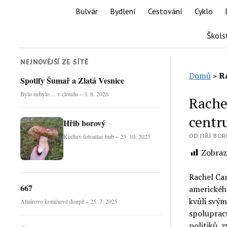
Bulvár
Bydlení
Cestování
Cyklo
Škols
NEJNOVĚJŠÍ ZE SÍTĚ
Domů
»
R
Spotify Šumař a Zlatá Vesnice
Bylo nebylo… v cloudu – 3. 8. 2026
Rache
centr
Hřib borový
OD JIŘÍ BOR
Kudluv fotoatlas hub – 23. 10. 2025
Zobraz
Rachel Ca
667
americkéh
kvůli svým
Altaïrovo komixové doupě – 25. 7. 2025
spolupracu
politiků, 