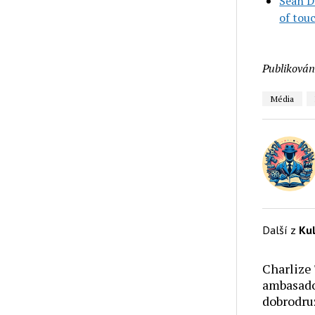
Sean D
of tou
Publikován
Média
Další z
Ku
Charlize
ambasado
dobrodru