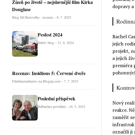
Žízeň po životě – nejslavnější film Kirka
dopravy a 
Douglase
Blog Jiří Borového - recenze – 8. 7. 2025
Rodinná
Pesfest 2024
Rachel Ca
Jirkův blog – 21. 6. 2024
jejich rod
projekt, n
a jejich ž
premiéra p
pohonných
Recenze: Insidious 5: Červené dveře
Filmfanouchnews na Bloguji.cool – 7. 7. 2023
Kontrove
Poslední příspěvek
Nový reali
Bábinčino povídání – 16. 5. 2023
reakce. Ně
zaměřit se
infrastruk
označili ji