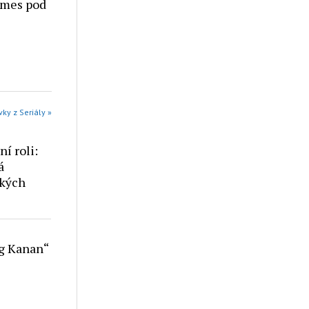
omes pod
vky z Seriály »
í roli:
á
ckých
ng Kanan“