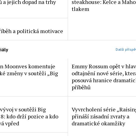
 a jejich dopad na trhy
steakhouse: Kelce a Mah
tlakem
říběh a politická motivace
iály
Další příspě
en Moonves komentuje
Emmy Rossum opět v hlavn
ké změny v soutěži „Big
odtajnění nové série, kter
posouvá hranice dramati
příběhů
vývoj v soutěži Big
Vyvrcholení série „Raisi
8: kdo drží pozice a kdo
přináší zásadní zvraty a
vá vpřed
dramatické okamžiky