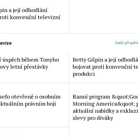
pin a její odhodlání
roti konvenční televizní
levize
Další příspěv
ý úspěch během Tonyho
Betty Gilpin a její odhodl
ovy letní přestávky
bojovat proti konvenční t
produkci
efo otevřeně o osobním
Ranní program &quot;Go
aktuálním právním boji
Morning America&quot; p
aktuální nabídky a exkluz
slevy pro diváky