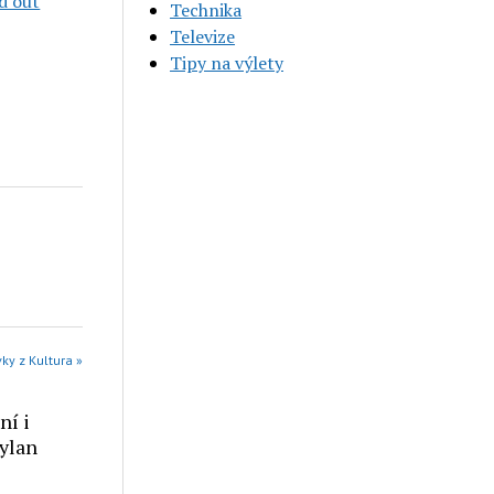
d out
Technika
Televize
Tipy na výlety
ky z Kultura »
ní i
Dylan