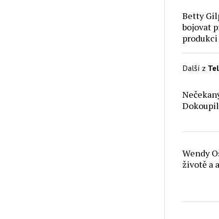
Betty Gil
bojovat p
produkci
Další z
Te
Nečekan
Dokoupil
Wendy Os
životě a 