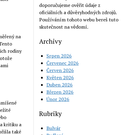
doporučujeme ověřit údaje z
oficiálních a důvěryhodných zdrojů.
Používáním tohoto webu bereš tuto
skutečnost na vědomí.
aměřený na
Archivy
 Tento
ich rodiny
Srpen 2026
rotože
Červenec 2026
nami
Červen 2026
Květen 2026
Duben 2026
Březen 2026
Únor 2026
 smíšené
ležité
Rubriky
ebo
 kritiku a
Bulvár
přišla také