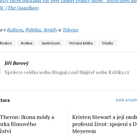
uffy faces backlash for new family reality show: ‘unfocused an
ch’ (The Guardian)
o v
Kultura
,
Politika
,
Seriály
a
Televize
Reakce
Rodina
Společnost
Veřejná kritika
Vztahy
Jiří Borový
Správce celého webu Bloguji.cool Majitel webu Kritiky.cz
ltura
Další příspěv
 Theron: Ikona módy a
Kristen Stewart a její osob
rka filmového
profesní život: spojení s 
žství
Meyerem