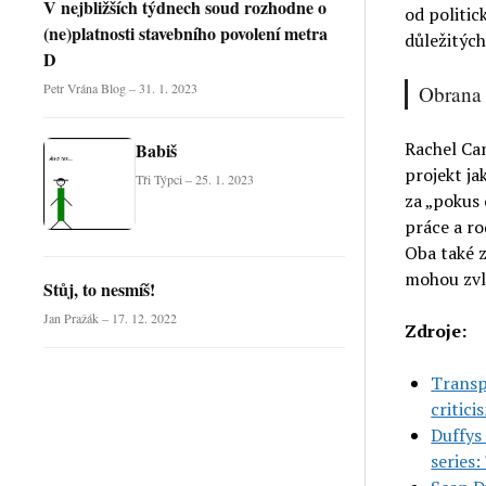
V nejbližších týdnech soud rozhodne o
od politic
(ne)platnosti stavebního povolení metra
důležitých
D
Petr Vrána Blog – 31. 1. 2023
Obrana 
Rachel Cam
Babiš
projekt ja
Tři Týpci – 25. 1. 2023
za „pokus 
práce a ro
Oba také z
mohou zvlá
Stůj, to nesmíš!
Jan Pražák – 17. 12. 2022
Zdroje:
Transp
critic
Duffys
series: