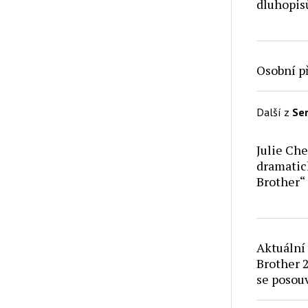
dluhopisů
Osobní p
Další z
Ser
Julie Ch
dramatic
Brother“
Aktuální 
Brother 2
se posou