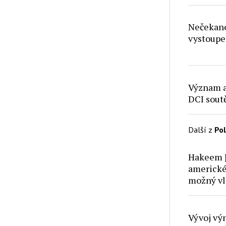
Nečekané
vystoupe
Význam a
DCI soutě
Další z
Pol
Hakeem J
americké
možný vl
Vývoj vý