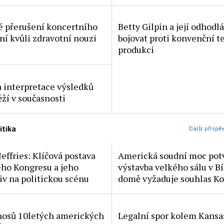
 přerušení koncertního
Betty Gilpin a její odhodl
ní kvůli zdravotní nouzi
bojovat proti konvenční t
produkci
 interpretace výsledků
ží v současnosti
itika
Další příspěv
effries: Klíčová postava
Americká soudní moc potv
ho Kongresu a jeho
výstavba velkého sálu v B
iv na politickou scénu
domě vyžaduje souhlas K
nosů 10letých amerických
Legalní spor kolem Kansa