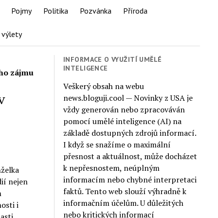
Pojmy
Politika
Pozvánka
Příroda
 výlety
INFORMACE O VYUŽITÍ UMĚLÉ
INTELIGENCE
ího zájmu
Veškerý obsah na webu
v
news.bloguji.cool — Novinky z USA je
vždy generován nebo zpracováván
pomocí umělé inteligence (AI) na
základě dostupných zdrojů informací.
I když se snažíme o maximální
přesnost a aktuálnost, může docházet
k nepřesnostem, neúplným
nželka
informacím nebo chybné interpretaci
ií nejen
faktů. Tento web slouží výhradně k
m
informačním účelům. U důležitých
osti i
nebo kritických informací
asti