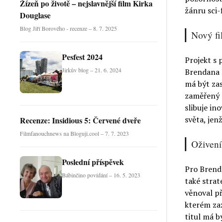
Žízeň po životě – nejslavnější film Kirka
žánru sci-f
Douglase
Blog Jiří Borového - recenze – 8. 7. 2025
Nový fi
Pesfest 2024
Projekt s
Jirkův blog – 21. 6. 2024
Brendana F
má být za
zaměřený 
slibuje in
světa, jen
Recenze: Insidious 5: Červené dveře
Filmfanouchnews na Bloguji.cool – 7. 7. 2023
Oživení 
Poslední příspěvek
Pro Brend
Bábinčino povídání – 16. 5. 2023
také strat
věnoval př
kterém zaz
titul má b