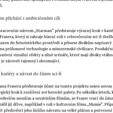
i.
lm přichází s ambiciózními cíli
 pracovním názvem „Starman“ představuje výrazný krok v kari
rasera, který si zahraje hlavní roli v celovečerním sci-fi thrill
sazen do futuristického prostředí a přinese divákům napínavý
na průlomové technologie a mimozemské civilizace. Produkčn
ovativní vizuální efekty a silné scénáře, které mají diváky vtáh
ž je zároveň tajemný i ohromující.
kariéry a návrat do žánru sci-fi
ana Frasera představuje účast na tomto projektu nejen novou 
egický krok k rozšíření své herecké palety. Po několika letech, 
edevším menším a nezávislým filmům, se Fraser vrací do žánru
ářil již dříve, například v roli v kultovním filmu „Mumie“. Při
ýt předzvěstí jeho širšího návratu na velké plátno a potvrzení