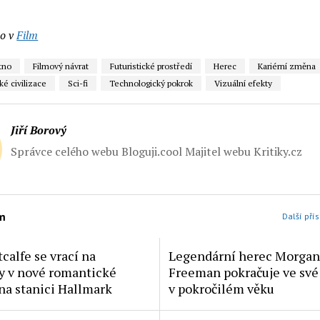
o v
Film
tno
Filmový návrat
Futuristické prostředí
Herec
Kariérní změna
 civilizace
Sci-fi
Technologický pokrok
Vizuální efekty
Jiří Borový
Správce celého webu Bloguji.cool Majitel webu Kritiky.cz
lm
Další přís
calfe se vrací na
Legendární herec Morgan
y v nové romantické
Freeman pokračuje ve své 
na stanici Hallmark
v pokročilém věku