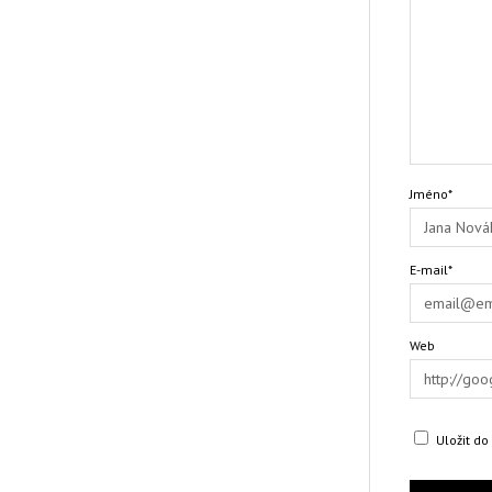
Jméno*
E-mail*
Web
Uložit d