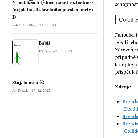
V nejbližších týdnech soud rozhodne o
schopnost
(ne)platnosti stavebního povolení metra
D
Co od F
Petr Vrána Blog – 31. 1. 2023
Fanoušci 
posílí jeh
Babiš
Zároveň s
Tři Týpci – 25. 1. 2023
případné 
komplexní 
přispět k 
Stůj, to nesmíš!
Zdroje:
Jan Pražák – 17. 12. 2022
Brenda
(Deadl
Brenda
Brenda
(Collid