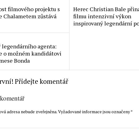
st filmového projektu s
Herec Christian Bale přin
e Chalametem zůstává
filmu intenzivní výkon
inspirovaný legendární p
ř legendárního agenta:
e o možném kandidátovi
Jamese Bonda
rvní! Přidejte komentář
 komentář
ová adresa nebude zveřejněna.
Vyžadované informace jsou označeny
*
t