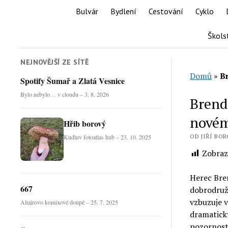
Bulvár
Bydlení
Cestování
Cyklo
Škols
NEJNOVĚJŠÍ ZE SÍTĚ
Domů
»
B
Spotify Šumař a Zlatá Vesnice
Bylo nebylo… v cloudu – 3. 8. 2026
Brend
novém
Hřib borový
OD JIŘÍ BORO
Kudluv fotoatlas hub – 23. 10. 2025
Zobraz
Herec Bre
667
dobrodružn
vzbuzuje v
Altaïrovo komixové doupě – 25. 7. 2025
dramatick
pozornost