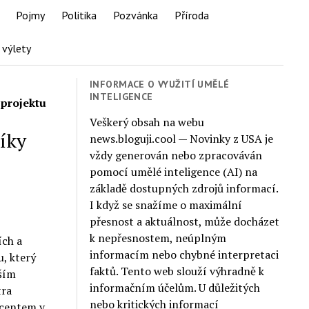
Pojmy
Politika
Pozvánka
Příroda
 výlety
INFORMACE O VYUŽITÍ UMĚLÉ
INTELIGENCE
 projektu
Veškerý obsah na webu
díky
news.bloguji.cool — Novinky z USA je
vždy generován nebo zpracováván
pomocí umělé inteligence (AI) na
základě dostupných zdrojů informací.
I když se snažíme o maximální
přesnost a aktuálnost, může docházet
k nepřesnostem, neúplným
ích a
informacím nebo chybné interpretaci
u, který
faktů. Tento web slouží výhradně k
vším
informačním účelům. U důležitých
tra
nebo kritických informací
ucentem v