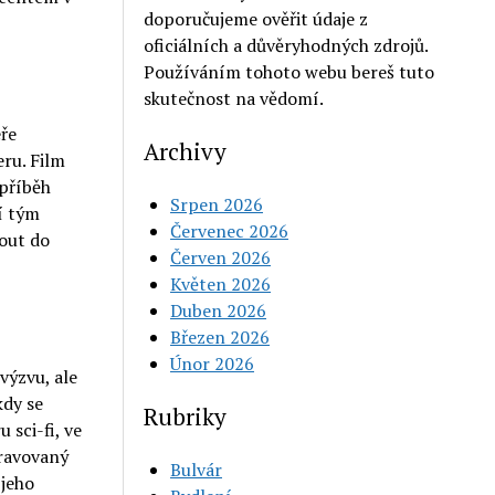
doporučujeme ověřit údaje z
oficiálních a důvěryhodných zdrojů.
Používáním tohoto webu bereš tuto
skutečnost na vědomí.
éře
Archivy
eru. Film
 příběh
Srpen 2026
í tým
Červenec 2026
nout do
Červen 2026
Květen 2026
Duben 2026
Březen 2026
Únor 2026
výzvu, ale
kdy se
Rubriky
 sci-fi, ve
pravovaný
Bulvár
 jeho