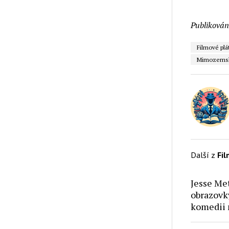
Publikován
Filmové plá
Mimozemské
Další z
Fi
Jesse Met
obrazovk
komedii 