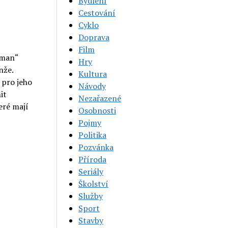
Bydlení
Cestování
Cyklo
Doprava
Film
rman“
Hry
nže.
Kultura
 pro jeho
Návody
it
Nezařazené
eré mají
Osobnosti
Pojmy
Politika
Pozvánka
Příroda
Seriály
Školství
Služby
Sport
Stavby