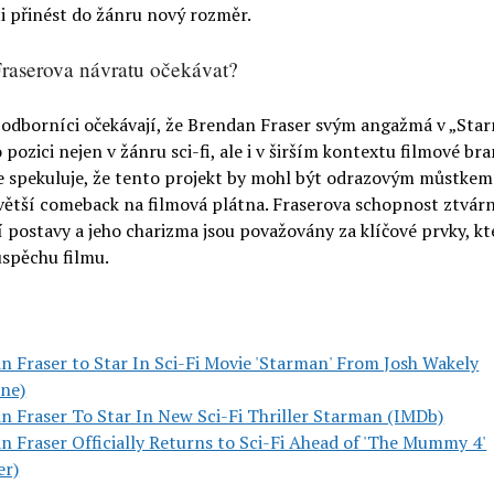
i přinést do žánru nový rozměr.
raserova návratu očekávat?
i odborníci očekávají, že Brendan Fraser svým angažmá v „Sta
o pozici nejen v žánru sci-fi, ale i v širším kontextu filmové bra
e spekuluje, že tento projekt by mohl být odrazovým můstkem
větší comeback na filmová plátna. Fraserova schopnost ztvárn
postavy a jeho charizma jsou považovány za klíčové prvky, kt
úspěchu filmu.
n Fraser to Star In Sci-Fi Movie 'Starman' From Josh Wakely
ine)
n Fraser To Star In New Sci-Fi Thriller Starman (IMDb)
n Fraser Officially Returns to Sci-Fi Ahead of 'The Mummy 4'
er)