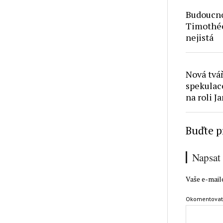
Budoucno
Timothé
nejistá
Nová tvá
spekulac
na roli 
Buďte p
Napsat
Vaše e-mail
Okomentova