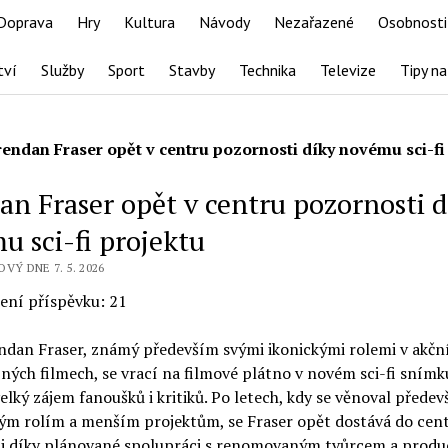
Doprava
Hry
Kultura
Návody
Nezařazené
Osobnosti
tví
Služby
Sport
Stavby
Technika
Televize
Tipy na
rendan Fraser opět v centru pozornosti díky novému sci-fi
an Fraser opět v centru pozornosti 
u sci-fi projektu
VÝ DNE 7. 5. 2026
ení příspěvku:
21
ndan Fraser, známý především svými ikonickými rolemi v akčn
ých filmech, se vrací na filmové plátno v novém sci-fi snímk
elký zájem fanoušků i kritiků. Po letech, kdy se věnoval přede
ým rolím a menším projektům, se Fraser opět dostává do cen
i díky plánované spolupráci s renomovaným tvůrcem a prod