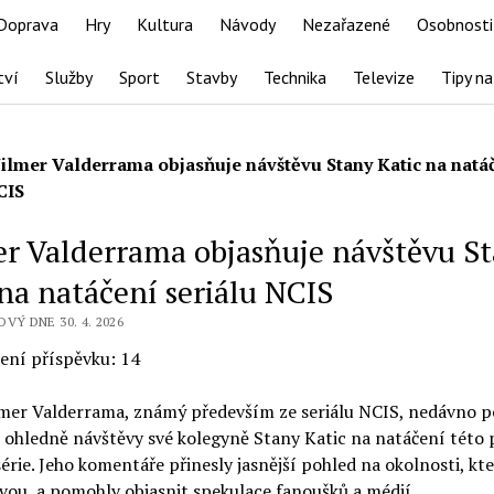
Doprava
Hry
Kultura
Návody
Nezařazené
Osobnosti
tví
Služby
Sport
Stavby
Technika
Televize
Tipy na
ilmer Valderrama objasňuje návštěvu Stany Katic na natá
CIS
r Valderrama objasňuje návštěvu S
 na natáčení seriálu NCIS
OVÝ DNE 30. 4. 2026
ení příspěvku:
14
mer Valderrama, známý především ze seriálu NCIS, nedávno p
í ohledně návštěvy své kolegyně Stany Katic na natáčení této
érie. Jeho komentáře přinesly jasnější pohled na okolnosti, kte
ěvou, a pomohly objasnit spekulace fanoušků a médií.