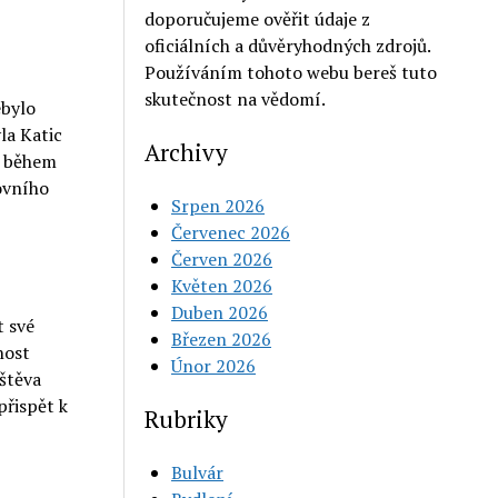
doporučujeme ověřit údaje z
oficiálních a důvěryhodných zdrojů.
Používáním tohoto webu bereš tuto
skutečnost na vědomí.
ebylo
la Katic
Archivy
u během
covního
Srpen 2026
Červenec 2026
Červen 2026
Květen 2026
Duben 2026
t své
Březen 2026
nost
Únor 2026
vštěva
přispět k
Rubriky
Bulvár