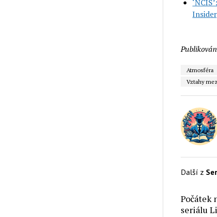
‘NCIS’
Insider
Publikován
Atmosféra
Vztahy mez
Další z
Ser
Počátek n
seriálu 