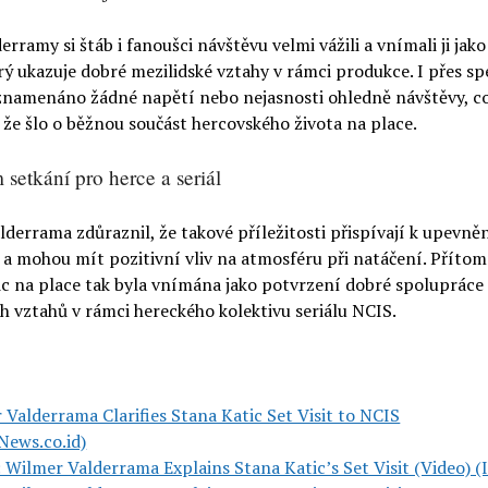
erramy si štáb i fanoušci návštěvu velmi vážili a vnímali ji jak
rý ukazuje dobré mezilidské vztahy v rámci produkce. I přes s
znamenáno žádné napětí nebo nejasnosti ohledně návštěvy, c
 že šlo o běžnou součást hercovského života na place.
setkání pro herce a seriál
derrama zdůraznil, že takové příležitosti přispívají k upevně
 a mohou mít pozitivní vliv na atmosféru při natáčení. Příto
ic na place tak byla vnímána jako potvrzení dobré spolupráce
h vztahů v rámci hereckého kolektivu seriálu NCIS.
 Valderrama Clarifies Stana Katic Set Visit to NCIS
News.co.id)
: Wilmer Valderrama Explains Stana Katic’s Set Visit (Video) 