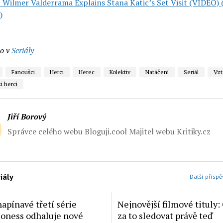
: Wilmer Valderrama Explains Stana Katic’s Set Visit (VIDEO)
)
o v
Seriály
Fanoušci
Herci
Herec
Kolektiv
Natáčení
Seriál
Vzt
i herci
Jiří Borový
Správce celého webu Bloguji.cool Majitel webu Kritiky.cz
iály
Další příspě
apínavé třetí série
Nejnovější filmové tituly: 
Lioness odhaluje nové
za to sledovat právě teď