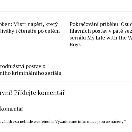
ben: Mistr napětí, který
Pokračování příběhu: Osu
 diváky i čtenáře po celém
hlavních postav v páté se
seriálu My Life with the 
Boys
rodružství postav z
ního kriminálního seriálu
rvní! Přidejte komentář
 komentář
ová adresa nebude zveřejněna.
Vyžadované informace jsou označeny
*