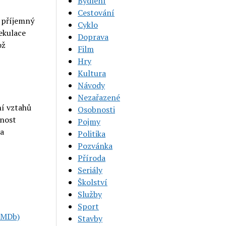
Bydlení
Cestování
o příjemný
Cyklo
pekulace
Doprava
ož
Film
Hry
Kultura
Návody
Nezařazené
ní vztahů
Osobnosti
mnost
Pojmy
 a
Politika
Pozvánka
Příroda
Seriály
Školství
Služby
Sport
(IMDb)
Stavby