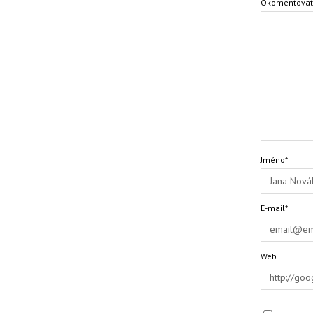
Okomentova
Jméno*
E-mail*
Web