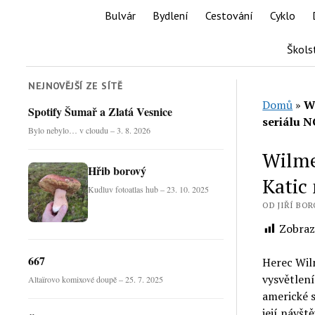
Bulvár
Bydlení
Cestování
Cyklo
Škols
NEJNOVĚJŠÍ ZE SÍTĚ
Domů
»
W
Spotify Šumař a Zlatá Vesnice
seriálu N
Bylo nebylo… v cloudu – 3. 8. 2026
Wilme
Hřib borový
Katic
Kudluv fotoatlas hub – 23. 10. 2025
OD JIŘÍ BOR
Zobraz
667
Herec Wil
vysvětlen
Altaïrovo komixové doupě – 25. 7. 2025
americké s
její návšt