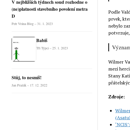
V nejbližších týdnech soud rozhodne o
(ne)platnosti stavebního povolení metra
Podle Vald
D
prvek, kte
Petr Vrána Blog – 31. 1. 2023
nebylo za
potvrzuje,
Babiš
Význam 
Tři Týpci – 25. 1. 2023
Wilmer Val
mezi herci
Stany Kat
Stůj, to nesmíš!
přátelskýc
Jan Pražák – 17. 12. 2022
Zdroje:
Wilmer
(Asatu
‘NCIS’