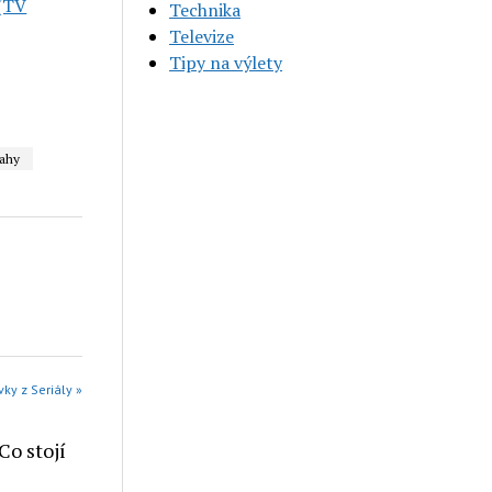
 (TV
Technika
Televize
Tipy na výlety
ahy
vky z Seriály »
Co stojí