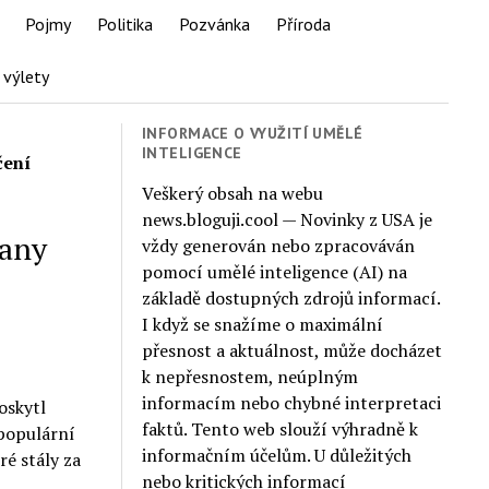
Pojmy
Politika
Pozvánka
Příroda
 výlety
INFORMACE O VYUŽITÍ UMĚLÉ
INTELIGENCE
čení
Veškerý obsah na webu
news.bloguji.cool — Novinky z USA je
tany
vždy generován nebo zpracováván
pomocí umělé inteligence (AI) na
základě dostupných zdrojů informací.
I když se snažíme o maximální
přesnost a aktuálnost, může docházet
k nepřesnostem, neúplným
informacím nebo chybné interpretaci
oskytl
faktů. Tento web slouží výhradně k
 populární
informačním účelům. U důležitých
ré stály za
nebo kritických informací