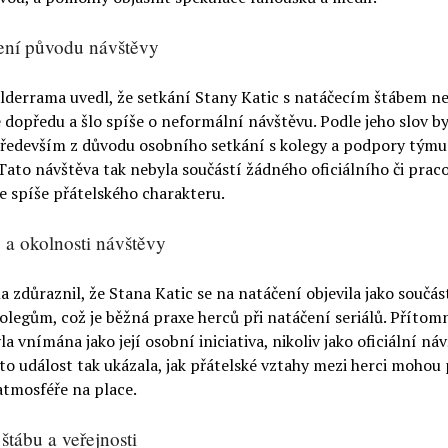
ení původu návštěvy
lderrama uvedl, že setkání Stany Katic s natáčecím štábem n
dopředu a šlo spíše o neformální návštěvu. Podle jeho slov by
především z důvodu osobního setkání s kolegy a podpory tým
Tato návštěva tak nebyla součástí žádného oficiálního či pra
e spíše přátelského charakteru.
a okolnosti návštěvy
 zdůraznil, že Stana Katic se na natáčení objevila jako součás
legům, což je běžná praxe herců při natáčení seriálů. Přítom
la vnímána jako její osobní iniciativa, nikoliv jako oficiální ná
ato událost tak ukázala, jak přátelské vztahy mezi herci mohou 
atmosféře na place.
štábu a veřejnosti