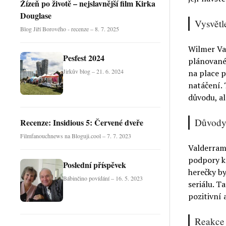
Žízeň po životě – nejslavnější film Kirka
Douglase
Vysvětl
Blog Jiří Borového - recenze – 8. 7. 2025
Wilmer Va
Pesfest 2024
plánované 
Jirkův blog – 21. 6. 2024
na place 
natáčení. 
důvodu, al
Důvody 
Recenze: Insidious 5: Červené dveře
Filmfanouchnews na Bloguji.cool – 7. 7. 2023
Valderrama
podpory ko
Poslední příspěvek
herečky by
Bábinčino povídání – 16. 5. 2023
seriálu. T
pozitivní 
Reakce 