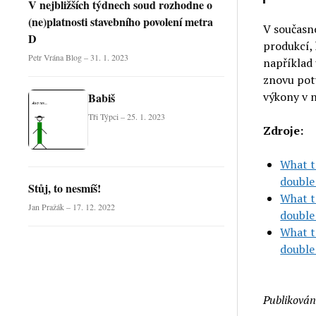
V nejbližších týdnech soud rozhodne o
(ne)platnosti stavebního povolení metra
V současno
D
produkcí, 
Petr Vrána Blog – 31. 1. 2023
například 
znovu potv
výkony v 
Babiš
Tři Týpci – 25. 1. 2023
Zdroje:
What t
double
Stůj, to nesmíš!
What t
Jan Pražák – 17. 12. 2022
double
What t
double
Publikován