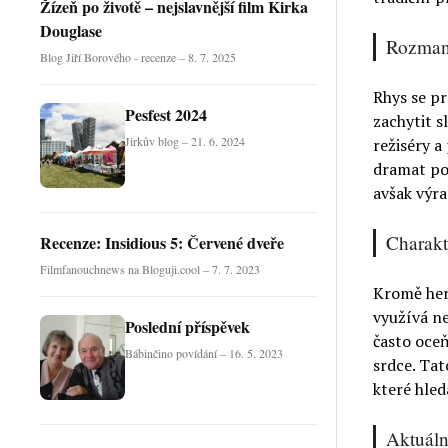
Žízeň po životě – nejslavnější film Kirka
Douglase
Rozmani
Blog Jiří Borového - recenze – 8. 7. 2025
Rhys se pr
Pesfest 2024
zachytit 
Jirkův blog – 21. 6. 2024
režiséry 
dramat po 
avšak výra
Charakt
Recenze: Insidious 5: Červené dveře
Filmfanouchnews na Bloguji.cool – 7. 7. 2023
Kromě her
využívá ne
Poslední příspěvek
často oce
Bábinčino povídání – 16. 5. 2023
srdce. Tat
které hled
Aktuáln