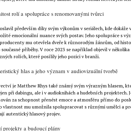
tost rolí a spolupráce s renomovanými tvůrci
oslavil především díky svým výkonům v seriálech, kde dokáže 
složité emocionální nuance svých postav. Jeho spolupráce s v
a producenty mu otevřela dveře k různorodým žánrům, od histo
současné příběhy. V roce 2023 se například objevil v několika
zných rolích, které posílily jeho pozici v branži.
eristický hlas a jeho význam v audiovizuální tvorbě
ectví je Matthew Rhys také známý svým výrazným hlasem, kt
jen při dabingu, ale i v audioknihách a hudebních projektech. J
ňován za schopnost přenést emoce a atmosféru přímo do pos
o vlastnost mu umožnila spolupracovat s různými umělci a pro
ají autentický hlasový projev.
í projekty a budoucí plány