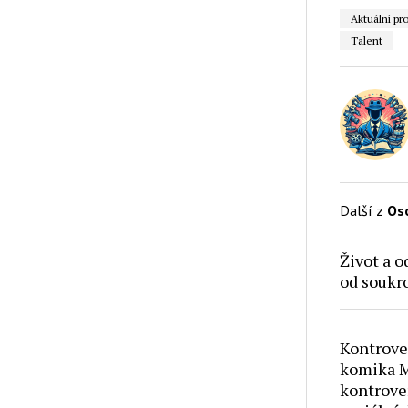
Aktuální pr
Talent
Další z
Os
Život a o
od soukr
Kontrove
komika M
kontrove