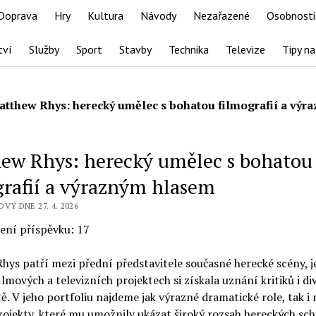
Doprava
Hry
Kultura
Návody
Nezařazené
Osobnosti
tví
Služby
Sport
Stavby
Technika
Televize
Tipy na
atthew Rhys: herecký umělec s bohatou filmografií a výr
ew Rhys: herecký umělec s bohatou
grafií a výrazným hlasem
VÝ DNE 27. 4. 2026
ení příspěvku:
17
hys patří mezi přední představitele současné herecké scény, 
ilmových a televizních projektech si získala uznání kritiků i d
ě. V jeho portfoliu najdeme jak výrazné dramatické role, tak i
rojekty, které mu umožnily ukázat široký rozsah hereckých sc