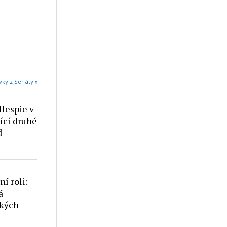
vky z Seriály »
llespie v
ící druhé
d
í roli:
á
ckých