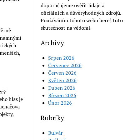
doporučujeme ověřit údaje z
oficiálních a důvěryhodných zdrojů.
Používáním tohoto webu bereš tuto
skutečnost na vědomí.
věrně
ýznamnými
Archivy
rických
 menších,
Srpen 2026
Červenec 2026
Červen 2026
Květen 2026
Duben 2026
erý
Březen 2026
eho hlas je
Únor 2026
luchačova
jekty,
Rubriky
Bulvár