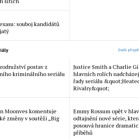
h sítích
Texasu: souboj kandidátů
jatý
iály
Další příspě
rodružství postav z
Justice Smith a Charlie Gi
ního kriminálního seriálu
hlavních rolích nadcházej
řady seriálu &quot;Heate
Rivalry&quot;
en Moonves komentuje
Emmy Rossum opět v hlavn
ké změny v soutěži „Big
odtajnění nové série, kter
posouvá hranice dramati
příběhů