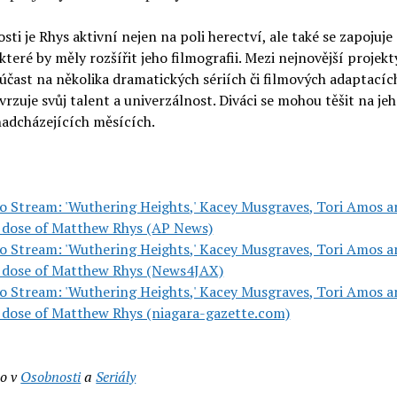
sti je Rhys aktivní nejen na poli herectví, ale také se zapojuj
které by měly rozšířit jeho filmografii. Mezi nejnovější projekt
účast na několika dramatických sériích či filmových adaptacíc
rzuje svůj talent a univerzálnost. Diváci se mohou těšit na jeh
nadcházejících měsících.
o Stream: 'Wuthering Heights,' Kacey Musgraves, Tori Amos a
 dose of Matthew Rhys (AP News)
o Stream: 'Wuthering Heights,' Kacey Musgraves, Tori Amos a
 dose of Matthew Rhys (News4JAX)
o Stream: 'Wuthering Heights,' Kacey Musgraves, Tori Amos a
 dose of Matthew Rhys (niagara-gazette.com)
o v
Osobnosti
a
Seriály