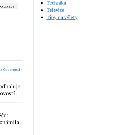
Technika
polupráce
Televize
Tipy na výlety
 z Osobnosti »
odhaluje
ovostí
éče:
oznámila