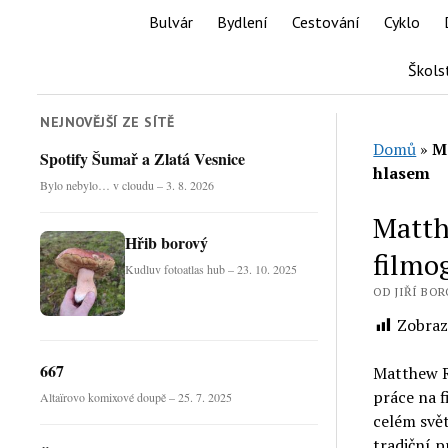
Bulvár
Bydlení
Cestování
Cyklo
Škols
NEJNOVĚJŠÍ ZE SÍTĚ
Domů
»
M
Spotify Šumař a Zlatá Vesnice
hlasem
Bylo nebylo… v cloudu – 3. 8. 2026
Matth
Hřib borový
filmo
Kudluv fotoatlas hub – 23. 10. 2025
OD JIŘÍ BORO
Zobraz
667
Matthew R
práce na f
Altaïrovo komixové doupě – 25. 7. 2025
celém svět
tradiční p