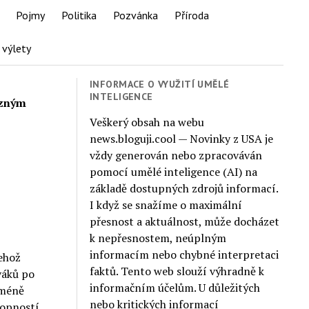
Pojmy
Politika
Pozvánka
Příroda
 výlety
INFORMACE O VYUŽITÍ UMĚLÉ
INTELIGENCE
azným
Veškerý obsah na webu
news.bloguji.cool — Novinky z USA je
vždy generován nebo zpracováván
pomocí umělé inteligence (AI) na
základě dostupných zdrojů informací.
I když se snažíme o maximální
přesnost a aktuálnost, může docházet
k nepřesnostem, neúplným
informacím nebo chybné interpretaci
jehož
faktů. Tento web slouží výhradně k
iváků po
informačním účelům. U důležitých
 méně
nebo kritických informací
hopností.