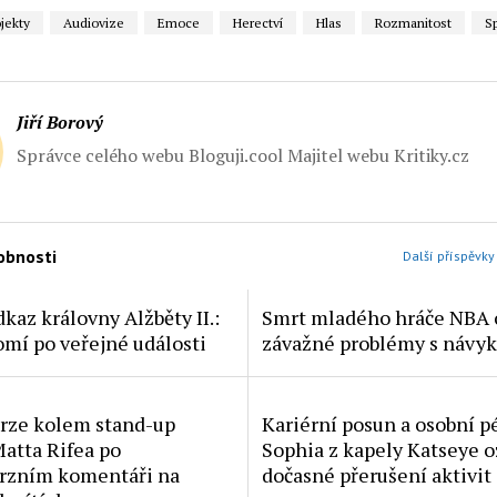
ojekty
Audiovize
Emoce
Herectví
Hlas
Rozmanitost
S
Jiří Borový
Správce celého webu Bloguji.cool Majitel webu Kritiky.cz
obnosti
Další příspěvky
dkaz královny Alžběty II.:
Smrt mladého hráče NBA 
omí po veřejné události
závažné problémy s návyk
rze kolem stand-up
Kariérní posun a osobní p
atta Rifea po
Sophia z kapely Katseye 
rzním komentáři na
dočasné přerušení aktivit