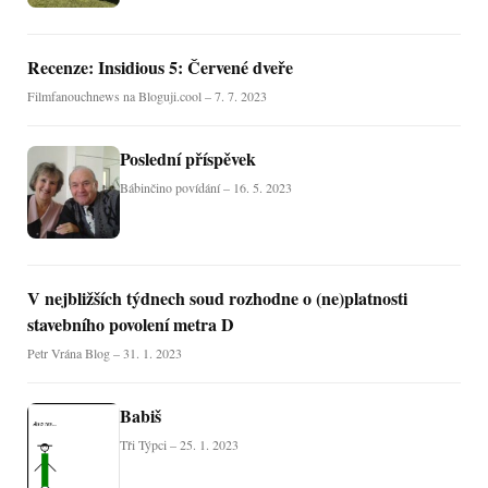
Recenze: Insidious 5: Červené dveře
Filmfanouchnews na Bloguji.cool – 7. 7. 2023
Poslední příspěvek
Bábinčino povídání – 16. 5. 2023
V nejbližších týdnech soud rozhodne o (ne)platnosti
stavebního povolení metra D
Petr Vrána Blog – 31. 1. 2023
Babiš
Tři Týpci – 25. 1. 2023