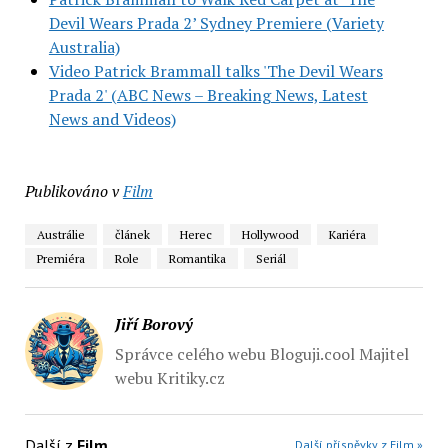
Devil Wears Prada 2’ Sydney Premiere (Variety
Australia)
Video Patrick Brammall talks 'The Devil Wears
Prada 2' (ABC News – Breaking News, Latest
News and Videos)
Publikováno v
Film
Austrálie
článek
Herec
Hollywood
Kariéra
Premiéra
Role
Romantika
Seriál
Jiří Borový
Správce celého webu Bloguji.cool Majitel
webu Kritiky.cz
Další z
Film
Další příspěvky z Film »