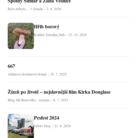
Spotify Šumař a Zlatá Vesnice
Bylo nebylo… v cloudu – 3. 8. 2026
Hřib borový
Kudluv fotoatlas hub – 23. 10. 2025
667
Altaïrovo komixové doupě – 25. 7. 2025
Žízeň po životě – nejslavnější film Kirka Douglase
Blog Jiří Borového - recenze – 8. 7. 2025
Pesfest 2024
Jirkův blog – 21. 6. 2024