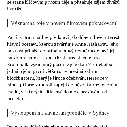
se stane klíčovým prvkem děje a přitahuje zájem diváků
i kritiků.
Významná role v novém filmovém pokračování
Patrick Brammall se představí jako hlavní love interest
hlavní postavy, kterou ztvárňuje Anne Hathaway. Jeho
postava přináší do příběhu nový rozměr a dodává jej
na komplexnosti. Tento krok představuje pro
Brammalla významný posun v jeho kariéře, neboť se
jedná o jeho první větší roli v mezinárodním
blockbusteru, který je široce očekáván. Herec se v
rámci přípravy na roli zapojil do několika rozhovorů a
médií, ve kterých sdílel své dojmy a očekávání od
projektu.
Vystoupení na slavnostní premiéře v Sydney
Jeden z nejdůležitějších momentů v nadcházející