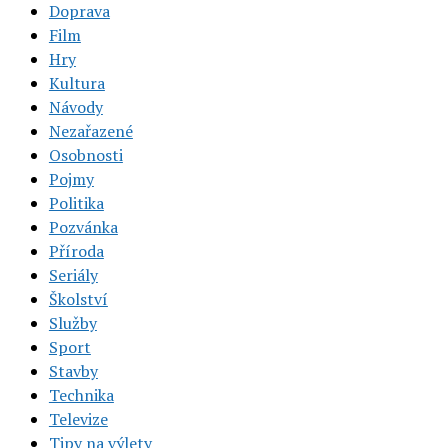
Doprava
Film
Hry
Kultura
Návody
Nezařazené
Osobnosti
Pojmy
Politika
Pozvánka
Příroda
Seriály
Školství
Služby
Sport
Stavby
Technika
Televize
Tipy na výlety