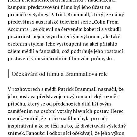
kampani představování filmu byl jeho účast na
premiéře v Sydney. Patrick Brammall, který je známý
především z australské televizní série „Colin From
Accounts“, se objevil na červeném koberci a vzbudil
pozornost nejen svým hereckým výkonem, ale také
osobním stylem. Jeho vystoupení na akci přitáhlo
zájem médií a fanoušků, což podtrhuje jeho rostoucí
postavení v mezinárodním filmovém průmyslu.
Očekávání od filmu a Brammallova role
V rozhovorech s médii Patrick Brammall naznačil, že
jeho postava představuje nový romantický rozměr
příběhu, který se od předchozích dílů liší svým
zaměřením na osobní vztahy hlavních postav. Herec
rovněž zmínil, že práce na filmu byla pro něj
inspirativní a že se těší na to, až diváci uvidí výsledný
snímek. Fanoušci i odborníci očekávají, že jeho výkon