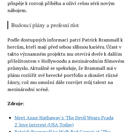
přispěje k rozvoji příběhu a oživí celou sérii novým
nábojem.
Budoucí plány a profesní růst
Podle dostupných informací patrí Patrick Brammall k
hercům, kteří mají před sebou slibnou kariéru. Účast v
takto významném projektu mu otevírá dveře k dalším
příležitostem v Hollywoodu a mezinárodním filmovém
průmyslu. Aktuálně se spekuluje, že Brammall má v
plánu rozšířit své herecké portfolio a zkoušet různé
žánry, což mu umožní dále rozvíjet svůj talent na
mezinárodní scéně.
Zdroje:
Meet Anne Hathaway's 'The Devil Wears Prada
2' love interest (USA Today)
Patrick Brammall to Walk Red Carpet at ‘The