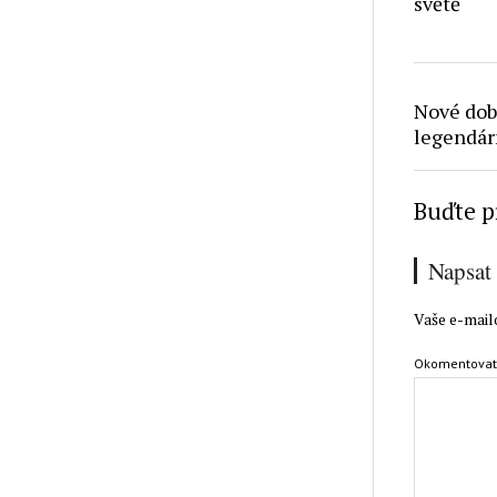
světě
Nové dob
legendár
Buďte p
Napsat
Vaše e-mail
Okomentova