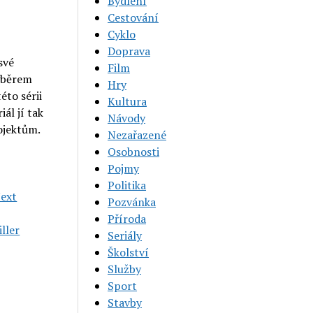
Bydlení
Cestování
Cyklo
Doprava
své
Film
výběrem
Hry
éto sérii
Kultura
ál jí tak
Návody
ojektům.
Nezařazené
Osobnosti
Pojmy
Politika
Next
Pozvánka
Příroda
ller
Seriály
Školství
Služby
Sport
Stavby