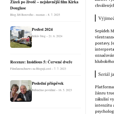
Žízeň po životě – nejslavnější film Kirka
chválených
Douglase
Blog Jiří Borového - recenze – 8. 7. 2025
Výjimeč
Pesfest 2024
Sepideh Mo
Jirkův blog – 21. 6. 2024
všestranno
postavy. J
interpreta
označován
hlubokého
Recenze: Insidious 5: Červené dveře
Filmfanouchnews na Bloguji.cool – 7. 7. 2023
Seriál 
Poslední příspěvek
Platforma 
Bábinčino povídání – 16. 5. 2023
žánru true
zákulisí v
intenzitu 
psychologi