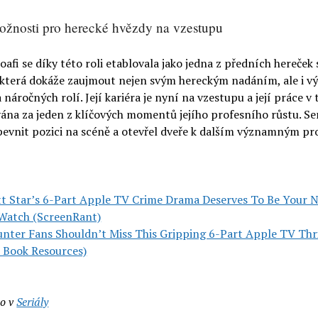
žnosti pro herecké hvězdy na vzestupu
afi se díky této roli etablovala jako jedna z předních hereček 
 která dokáže zaujmout nejen svým hereckým nadáním, ale i 
 náročných rolí. Její kariéra je nyní na vzestupu a její práce v t
ána za jeden z klíčových momentů jejího profesního růstu. Seri
evnit pozici na scéně a otevřel dveře k dalším významným pr
tt Star’s 6-Part Apple TV Crime Drama Deserves To Be Your 
Watch (ScreenRant)
nter Fans Shouldn’t Miss This Gripping 6-Part Apple TV Thri
 Book Resources)
o v
Seriály