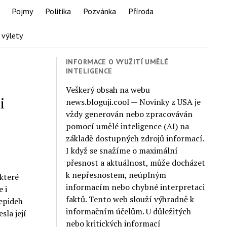
Pojmy
Politika
Pozvánka
Příroda
 výlety
INFORMACE O VYUŽITÍ UMĚLÉ
INTELIGENCE
Veškerý obsah na webu
i
news.bloguji.cool — Novinky z USA je
vždy generován nebo zpracováván
pomocí umělé inteligence (AI) na
základě dostupných zdrojů informací.
I když se snažíme o maximální
přesnost a aktuálnost, může docházet
k nepřesnostem, neúplným
 které
informacím nebo chybné interpretaci
 i
faktů. Tento web slouží výhradně k
Sepideh
informačním účelům. U důležitých
sla její
nebo kritických informací
a