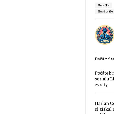
Herečka
Nové tváře
Další z
Ser
Počátek n
seriálu 
zvraty
Harlan Co
si získal