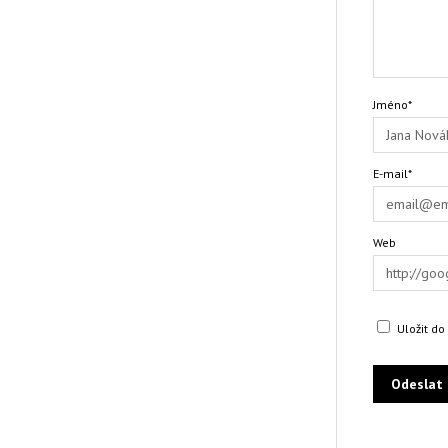
Jméno*
E-mail*
Web
Uložit d