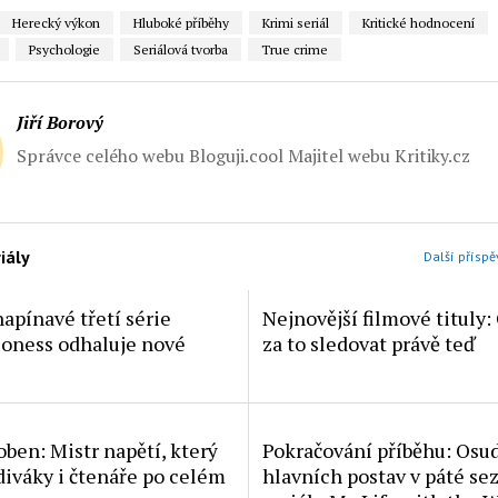
Herecký výkon
Hluboké příběhy
Krimi seriál
Kritické hodnocení
Psychologie
Seriálová tvorba
True crime
Jiří Borový
Správce celého webu Bloguji.cool Majitel webu Kritiky.cz
iály
Další příspě
apínavé třetí série
Nejnovější filmové tituly: 
Lioness odhaluje nové
za to sledovat právě teď
ben: Mistr napětí, který
Pokračování příběhu: Osu
 diváky i čtenáře po celém
hlavních postav v páté se