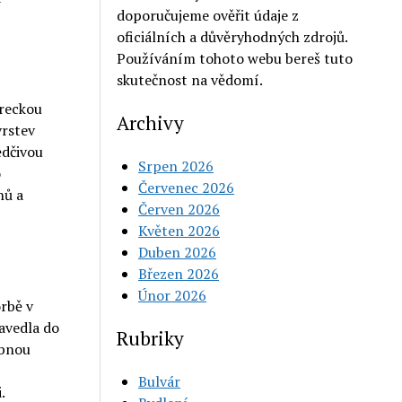
doporučujeme ověřit údaje z
oficiálních a důvěryhodných zdrojů.
Používáním tohoto webu bereš tuto
skutečnost na vědomí.
ereckou
Archivy
vrstev
ědčivou
Srpen 2026
o
Červenec 2026
hů a
Červen 2026
Květen 2026
Duben 2026
Březen 2026
Únor 2026
orbě v
zavedla do
Rubriky
obnou
Bulvár
.