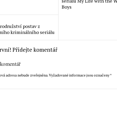
seriálu My Life with the 
Boys
rodružství postav z
ního kriminálního seriálu
rvní! Přidejte komentář
 komentář
ová adresa nebude zveřejněna.
Vyžadované informace jsou označeny
*
t