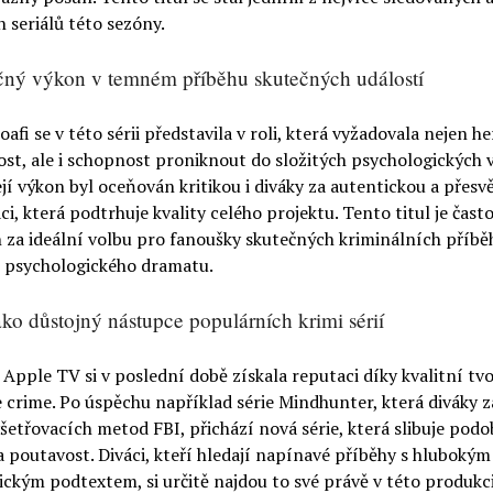
 seriálů této sezóny.
ný výkon v temném příběhu skutečných událostí
afi se v této sérii představila v roli, která vyžadovala nejen h
st, ale i schopnost proniknout do složitých psychologických 
ejí výkon byl oceňován kritikou i diváky za autentickou a přesv
ci, která podtrhuje kvality celého projektu. Tento titul je čast
 za ideální volbu pro fanoušky skutečných kriminálních příbě
 psychologického dramatu.
jako důstojný nástupce populárních krimi sérií
Apple TV si v poslední době získala reputaci díky kvalitní tv
 crime. Po úspěchu například série Mindhunter, která diváky 
yšetřovacích metod FBI, přichází nová série, která slibuje pod
a poutavost. Diváci, kteří hledají napínavé příběhy s hlubokým
ckým podtextem, si určitě najdou to své právě v této produkci