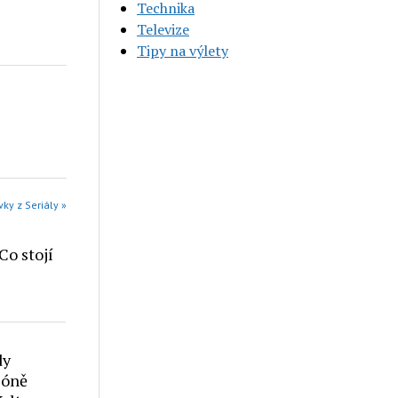
Technika
Televize
Tipy na výlety
vky z Seriály »
Co stojí
dy
zóně