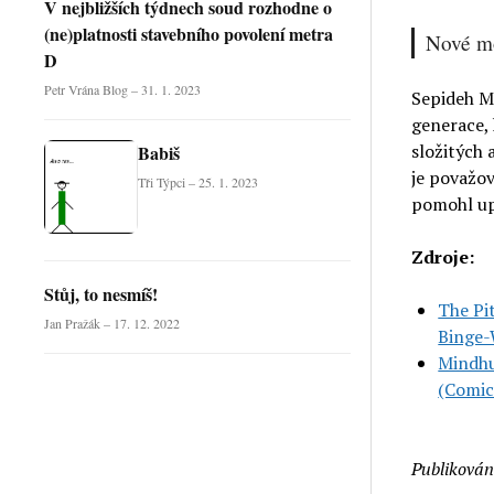
V nejbližších týdnech soud rozhodne o
(ne)platnosti stavebního povolení metra
Nové mo
D
Petr Vrána Blog – 31. 1. 2023
Sepideh Mo
generace,
složitých a
Babiš
je považov
Tři Týpci – 25. 1. 2023
pomohl up
Zdroje:
Stůj, to nesmíš!
The Pi
Jan Pražák – 17. 12. 2022
Binge-
Mindhu
(Comic
Publikován