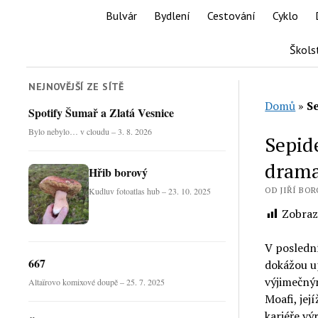
Bulvár
Bydlení
Cestování
Cyklo
Škols
NEJNOVĚJŠÍ ZE SÍTĚ
Domů
»
S
Spotify Šumař a Zlatá Vesnice
Bylo nebylo… v cloudu – 3. 8. 2026
Sepide
dram
Hřib borový
OD JIŘÍ BOR
Kudluv fotoatlas hub – 23. 10. 2025
Zobraz
V poslední
667
dokážou u
výjimečným
Altaïrovo komixové doupě – 25. 7. 2025
Moafi, jej
kariéře vý