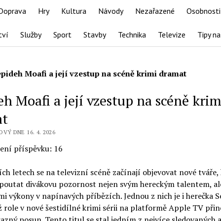
Doprava
Hry
Kultura
Návody
Nezařazené
Osobnosti
tví
Služby
Sport
Stavby
Technika
Televize
Tipy na
epideh Moafi a její vzestup na scéně krimi dramat
h Moafi a její vzestup na scéně krim
at
OVÝ DNE 16. 4. 2026
ení příspěvku:
16
ch letech se na televizní scéně začínají objevovat nové tváře,
poutat divákovu pozornost nejen svým hereckým talentem, ale
i výkony v napínavých příbězích. Jednou z nich je i herečka 
íž role v nové šestidílné krimi sérii na platformě Apple TV přine
razný posun. Tento titul se stal jedním z nejvíce sledovaných 