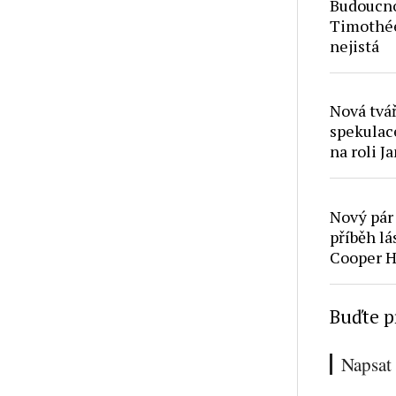
Budoucno
Timothé
nejistá
Nová tvá
spekulac
na roli 
Nový pár
příběh lá
Cooper 
Buďte p
Napsat