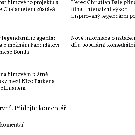
st filmového projektu s
Herec Christian Bale přin
e Chalametem zůstává
filmu intenzivní výkon
inspirovaný legendární p
ř legendárního agenta:
Nové informace o natáčen
e o možném kandidátovi
dílu populární komediální
Jamese Bonda
 na filmovém plátně:
sky mezi Nico Parker a
Hoffmanem
rvní! Přidejte komentář
 komentář