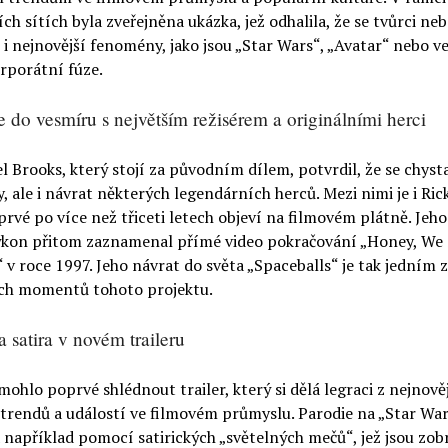
ích sítích byla zveřejněna ukázka, jež odhalila, že se tvůrci neb
i nejnovější fenomény, jako jsou „Star Wars“, „Avatar“ nebo v
rporátní fúze.
se do vesmíru s největším režisérem a originálními herci
l Brooks, který stojí za původním dílem, potvrdil, že se chyst
, ale i návrat některých legendárních herců. Mezi nimi je i Ric
prvé po více než třiceti letech objeví na filmovém plátně. Jeh
ýkon přitom zaznamenal přímé video pokračování „Honey, We
 v roce 1997. Jeho návrat do světa „Spaceballs“ je tak jedním z
ch momentů tohoto projektu.
 satira v novém traileru
ohlo poprvé shlédnout trailer, který si dělá legraci z nejnově
trendů a událostí ve filmovém průmyslu. Parodie na „Star War
 například pomocí satirických „světelných mečů“, jež jsou zo