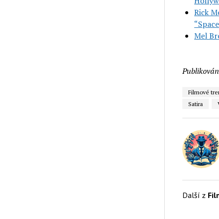
Hollyw
Rick Mo
“Space
Mel Br
Publikován
Filmové tr
Satira
Další z
Fi