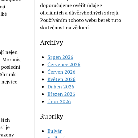
doporučujeme ověřit údaje z
ojí
oficiálních a důvěryhodných zdrojů.
elké
Používáním tohoto webu bereš tuto
skutečnost na vědomí.
Archivy
ají nejen
Srpen 2026
k Moranis,
Červenec 2026
o poslední
Červen 2026
 Shrunk
Květen 2026
 nejvíce
Duben 2026
Březen 2026
Únor 2026
Rubriky
jších
s“ je
Bulvár
brazeny