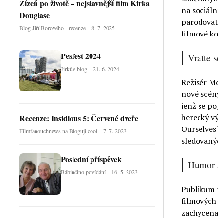
Žízeň po životě – nejslavnější film Kirka
na sociáln
Douglase
parodovat 
Blog Jiří Borového - recenze – 8. 7. 2025
filmové ko
Pesfest 2024
Vraťte 
Jirkův blog – 21. 6. 2024
Režisér Me
nové scény
jenž se po
herecký v
Recenze: Insidious 5: Červené dveře
Ourselves“
Filmfanouchnews na Bloguji.cool – 7. 7. 2023
sledovaný
Poslední příspěvek
Humor a
Bábinčino povídání – 16. 5. 2023
Publikum m
filmových 
zachycena