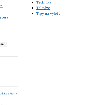
)
Technika
in
Televize
Tipy na výlety
rter)
ežie
pěvky z Film »