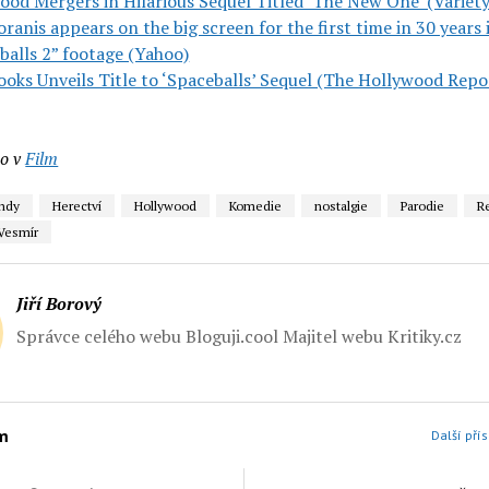
ood Mergers in Hilarious Sequel Titled ‘The New One’ (Variety
ranis appears on the big screen for the first time in 30 years 
balls 2” footage (Yahoo)
ooks Unveils Title to ‘Spaceballs’ Sequel (The Hollywood Repo
o v
Film
endy
Herectví
Hollywood
Komedie
nostalgie
Parodie
R
Vesmír
Jiří Borový
Správce celého webu Bloguji.cool Majitel webu Kritiky.cz
lm
Další přís