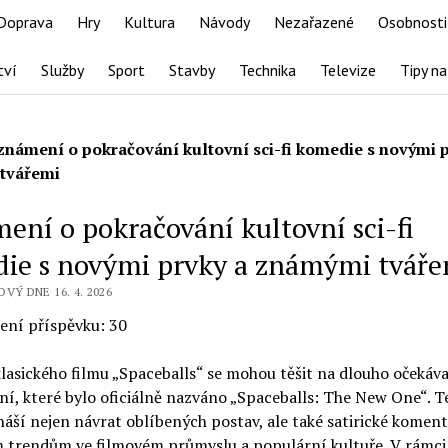
Doprava
Hry
Kultura
Návody
Nezařazené
Osobnosti
tví
Služby
Sport
Stavby
Technika
Televize
Tipy na
známení o pokračování kultovní sci-fi komedie s novými p
tvářemi
ení o pokračování kultovní sci-fi
ie s novými prvky a známými tváře
OVÝ DNE 16. 4. 2026
ení příspěvku:
30
lasického filmu „Spaceballs“ se mohou těšit na dlouho očekáv
ní, které bylo oficiálně nazváno „Spaceballs: The New One“. 
náší nejen návrat oblíbených postav, ale také satirické koment
 trendům ve filmovém průmyslu a populární kultuře. V rámc