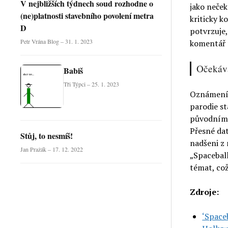
V nejbližších týdnech soud rozhodne o
jako neček
(ne)platnosti stavebního povolení metra
kriticky k
D
potvrzuje,
Petr Vrána Blog – 31. 1. 2023
komentář 
Očekává
Babiš
Tři Týpci – 25. 1. 2023
Oznámení o
parodie st
původnímu
Přesné dat
Stůj, to nesmíš!
nadšeni z
Jan Pražák – 17. 12. 2022
„Spaceball
témat, což
Zdroje:
‘Spaceb