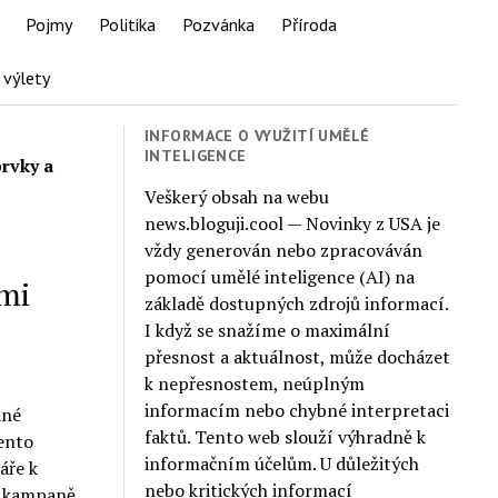
Pojmy
Politika
Pozvánka
Příroda
 výlety
INFORMACE O VYUŽITÍ UMĚLÉ
INTELIGENCE
rvky a
Veškerý obsah na webu
news.bloguji.cool — Novinky z USA je
vždy generován nebo zpracováván
pomocí umělé inteligence (AI) na
mi
základě dostupných zdrojů informací.
I když se snažíme o maximální
přesnost a aktuálnost, může docházet
k nepřesnostem, neúplným
informacím nebo chybné interpretaci
ané
faktů. Tento web slouží výhradně k
Tento
informačním účelům. U důležitých
áře k
nebo kritických informací
i kampaně