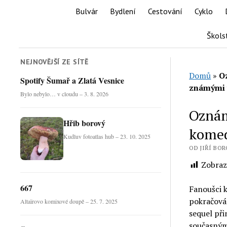
Bulvár
Bydlení
Cestování
Cyklo
Škols
NEJNOVĚJŠÍ ZE SÍTĚ
Domů
»
O
Spotify Šumař a Zlatá Vesnice
známými 
Bylo nebylo… v cloudu – 3. 8. 2026
Oznám
Hřib borový
komed
Kudluv fotoatlas hub – 23. 10. 2025
OD JIŘÍ BOR
Zobraz
667
Fanoušci k
pokračová
Altaïrovo komixové doupě – 25. 7. 2025
sequel při
současným