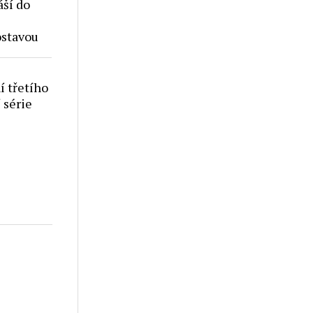
áší do
ostavou
í třetího
 série