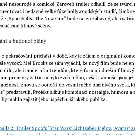
aně nesourodé a komické. Zároveň trailer odhalil, že se tvůrci 
omentovat i nedávné velké fúze hollywoodských studií, čímž se
 že „Spaceballs: The New One“ bude nejen zábavný, ale i satiri
současné filmové scény.
ní a budoucí plány
 pokračování přichází v době, kdy je zájem o originální kome
ále vysoký. Mel Brooks se sám vyjádřil, že nový film bude neje
 dílu, ale i moderním trendům, které formují dnešní filmový
um premiéry zatím nebylo zveřejněno, avšak fanoušci jsou již
 možnosti znovu se ponořit do vesmírného bláznivého světa, k
s“ představují. Projekt slibuje kombinaci nostalgie, humoru a 
 by mohlo zajistit jeho úspěch u širokého publika.
alls 2’ Trailer Spoofs ‘Star Wars’ Lightsaber Fights, ‘Avatar’ 