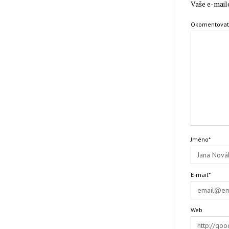
Vaše e-mail
Okomentova
Jméno*
E-mail*
Web