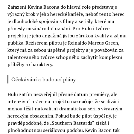
Zařazení Kevina Bacona do hlavní role představuje
výrazný krok v jeho herecké kariéře, neboť tento herec
je dlouhodobě spojován s filmy a seriály, které mu
přinesly mezinárodní uznání. Pro Hulu i tvůrce
projektu je jeho angažmá jistou zárukou kvality a zájmu
publika. Režisérem pilotu je Reinaldo Marcus Green,
který má za sebou úspěšné projekty a je považován za
talentovaného tvůrce schopného zachytit komplexní
příběhy a charaktery.
Očekávání a budoucí plány
Hulu zatím nezveřejnil přesné datum premiéry, ale
intenzivní práce na projektu naznačuje, že se diváci
mohou těšit na kvalitní dramatickou sérii s výrazným
hereckým obsazením. Pokud bude pilot úspěšný, je
pravděpodobné, že „Southern Bastards“ získá i
plnohodnotnou seriálovou podobu. Kevin Bacon tak