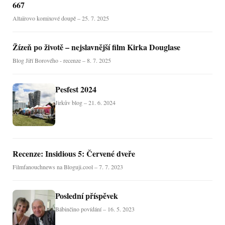
667
Altaïrovo komixové doupě – 25. 7. 2025
Žízeň po životě – nejslavnější film Kirka Douglase
Blog Jiří Borového - recenze – 8. 7. 2025
Pesfest 2024
Jirkův blog – 21. 6. 2024
Recenze: Insidious 5: Červené dveře
Filmfanouchnews na Bloguji.cool – 7. 7. 2023
Poslední příspěvek
Bábinčino povídání – 16. 5. 2023