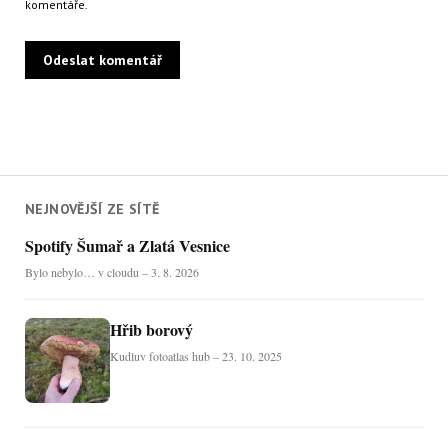
komentáře.
NEJNOVĚJŠÍ ZE SÍTĚ
Spotify Šumař a Zlatá Vesnice
Bylo nebylo… v cloudu – 3. 8. 2026
Hřib borový
Kudluv fotoatlas hub – 23. 10. 2025