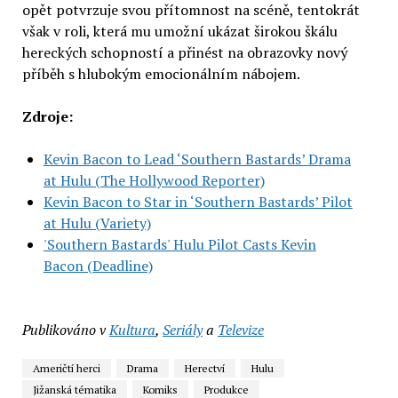
opět potvrzuje svou přítomnost na scéně, tentokrát
však v roli, která mu umožní ukázat širokou škálu
hereckých schopností a přinést na obrazovky nový
příběh s hlubokým emocionálním nábojem.
Zdroje:
Kevin Bacon to Lead ‘Southern Bastards’ Drama
at Hulu (The Hollywood Reporter)
Kevin Bacon to Star in ‘Southern Bastards’ Pilot
at Hulu (Variety)
'Southern Bastards' Hulu Pilot Casts Kevin
Bacon (Deadline)
Publikováno v
Kultura
,
Seriály
a
Televize
Američtí herci
Drama
Herectví
Hulu
Jižanská tématika
Komiks
Produkce