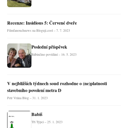
Recenze: Insidious 5: Červené dveře
Filmfanouchnews na Bloguji.cool – 7. 7. 2023
Poslední příspěvek
Bábinčino povídání – 16. 5. 2023
V nejbližších týdnech soud rozhodne o (ne)platnosti
stavebního povolení metra D
Petr Vrána Blog – 31. 1. 2023
Babiš
Tři Týpci – 25. 1. 2023