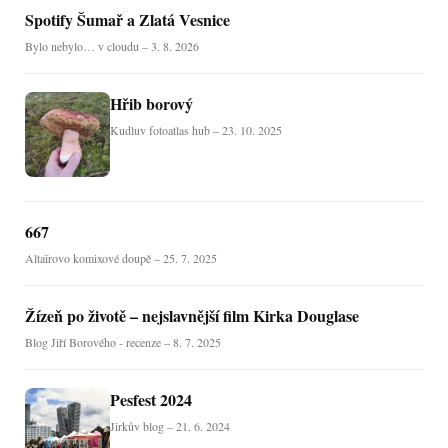
Spotify Šumař a Zlatá Vesnice
Bylo nebylo… v cloudu – 3. 8. 2026
Hřib borový
Kudluv fotoatlas hub – 23. 10. 2025
667
Altaïrovo komixové doupě – 25. 7. 2025
Žízeň po životě – nejslavnější film Kirka Douglase
Blog Jiří Borového - recenze – 8. 7. 2025
Pesfest 2024
Jirkův blog – 21. 6. 2024