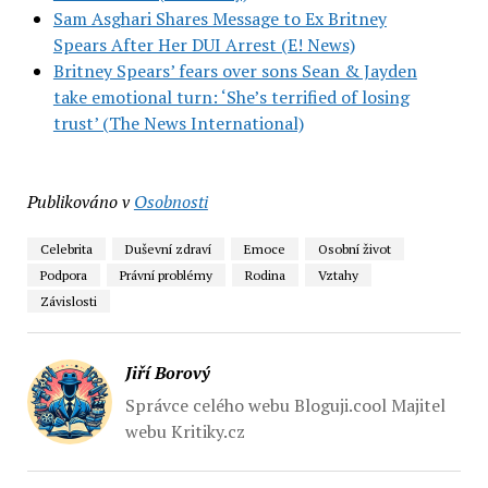
Sam Asghari Shares Message to Ex Britney
Spears After Her DUI Arrest (E! News)
Britney Spears’ fears over sons Sean & Jayden
take emotional turn: ‘She’s terrified of losing
trust’ (The News International)
Publikováno v
Osobnosti
Celebrita
Duševní zdraví
Emoce
Osobní život
Podpora
Právní problémy
Rodina
Vztahy
Závislosti
Jiří Borový
Správce celého webu Bloguji.cool Majitel
webu Kritiky.cz