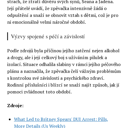
strach, že ztratí důvěru svých synů, Seana a Jadena.
Její přátelé uvádí, že zpěvačka intenzivně žádá o
odpuštění a snaží se obnovit vztah s dětmi, což je pro
ni emocionálně velmi náročné období.
Výzvy spojené s péčí a závislostí
Podle zdrojů byla příčinou jejího zatčení nejen alkohol
a drogy, ale i její celkový boj s užíváním pilulek a
izolací. Situace odhalila slabiny v rámci jejího péčového
plánu a naznačila, že zpěvačka čelí vážným problémům
s kontrolou své závislosti a psychického zdraví.
Rodinní příslušníci i blízcí se snaží najít způsob, jak jí
pomoci zvládnout toto období.
Zdroje:
What Led to Britney Spears' DUI Arrest: Pills,
More Details (Us Weekly)