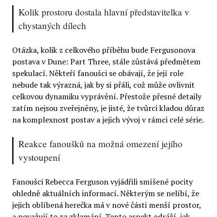
Kolik prostoru dostala hlavní představitelka v
chystaných dílech
Otázka, kolik z celkového příběhu bude Fergusonova
postava v Dune: Part Three, stále zůstává předmětem
spekulací. Někteří fanoušci se obávají, že její role
nebude tak výrazná, jak by si přáli, což může ovlivnit
celkovou dynamiku vyprávění. Přestože přesné detaily
zatím nejsou zveřejněny, je jisté, že tvůrci kladou důraz
na komplexnost postav a jejich vývoj v rámci celé série.
Reakce fanoušků na možná omezení jejího
vystoupení
Fanoušci Rebecca Ferguson vyjádřili smíšené pocity
ohledně aktuálních informací. Některým se nelíbí, že
jejich oblíbená herečka má v nové části menší prostor,
a považují to za zklamání. Tento aspekt odráží, jak