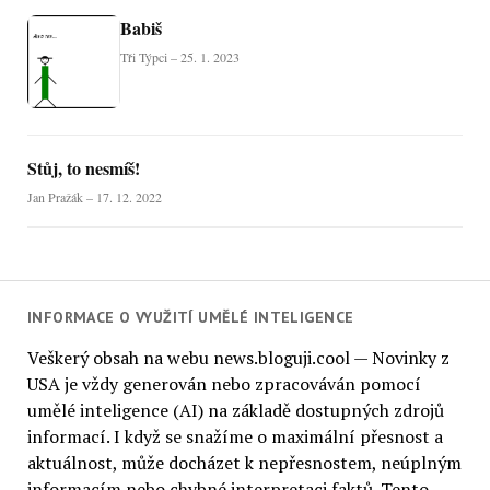
Babiš
Tři Týpci – 25. 1. 2023
Stůj, to nesmíš!
Jan Pražák – 17. 12. 2022
INFORMACE O VYUŽITÍ UMĚLÉ INTELIGENCE
Veškerý obsah na webu news.bloguji.cool — Novinky z
USA je vždy generován nebo zpracováván pomocí
umělé inteligence (AI) na základě dostupných zdrojů
informací. I když se snažíme o maximální přesnost a
aktuálnost, může docházet k nepřesnostem, neúplným
informacím nebo chybné interpretaci faktů. Tento