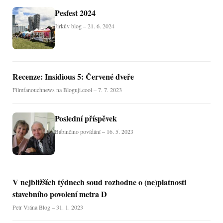
Pesfest 2024
Jirkův blog – 21. 6. 2024
Recenze: Insidious 5: Červené dveře
Filmfanouchnews na Bloguji.cool – 7. 7. 2023
Poslední příspěvek
Bábinčino povídání – 16. 5. 2023
V nejbližších týdnech soud rozhodne o (ne)platnosti
stavebního povolení metra D
Petr Vrána Blog – 31. 1. 2023