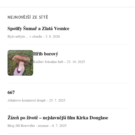
NEJNOVĚJŠÍ ZE SÍTĚ
Spotify Šumař a Zlatá Vesnice
Bylo nebylo… v cloudu – 3. 8. 2026
Hřib borový
Kudluv fotoatlas hub – 23. 10. 2025
667
Altaïrovo komixové doupě – 25. 7. 2025
Žízeň po životě – nejslavnější film Kirka Douglase
Blog Jiří Borového - recenze – 8. 7. 2025