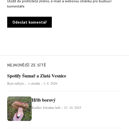
Uložit do prohlížeče jméno, e-mail a webovou stránku pro budoucí
komentáře.
NEJNOVĚJŠÍ ZE SÍTĚ
Spotify Šumař a Zlatá Vesnice
Bylo nebylo… v cloudu – 3. 8. 2026
Hřib borový
Kudluv fotoatlas hub – 23. 10. 2025