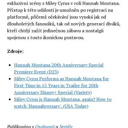
exkluzivní scény s Miley Cyrus v roli Hannah Montana.
Přístup k této události je umožněn po registraci na
platformě, přičemž očekávání jsou vysoká jak od
dlouholetých fanoušků, tak od nových generací diváků,
kteří chtějí zažít jedinečnou zábavu a nostalgii
spojenou s touto ikonickou postavou.
Zdroje:
Hannah Montana 20th Anniversary Special
Premiere Event (D23)
Miley Cyrus Performs as Hannah Montana for
First Time in 15 Years in Trailer for 20th
Anniversary Disney+ Special (Variety)
Miley Cyrus is Hannah Montana, again? How to
watch 'Hannahversary'. (USA Today)
Publikováno v
Osobnosti
a
Seriály