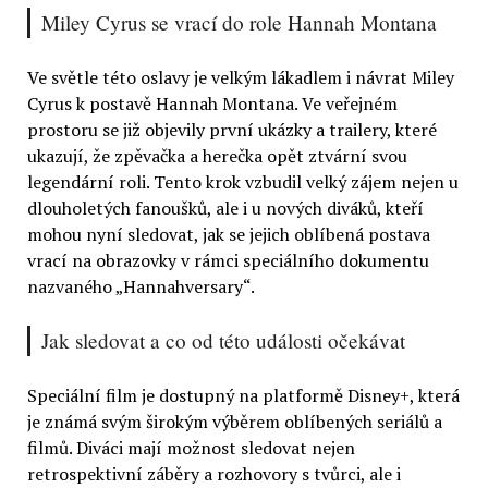
Miley Cyrus se vrací do role Hannah Montana
Ve světle této oslavy je velkým lákadlem i návrat Miley
Cyrus k postavě Hannah Montana. Ve veřejném
prostoru se již objevily první ukázky a trailery, které
ukazují, že zpěvačka a herečka opět ztvární svou
legendární roli. Tento krok vzbudil velký zájem nejen u
dlouholetých fanoušků, ale i u nových diváků, kteří
mohou nyní sledovat, jak se jejich oblíbená postava
vrací na obrazovky v rámci speciálního dokumentu
nazvaného „Hannahversary“.
Jak sledovat a co od této události očekávat
Speciální film je dostupný na platformě Disney+, která
je známá svým širokým výběrem oblíbených seriálů a
filmů. Diváci mají možnost sledovat nejen
retrospektivní záběry a rozhovory s tvůrci, ale i