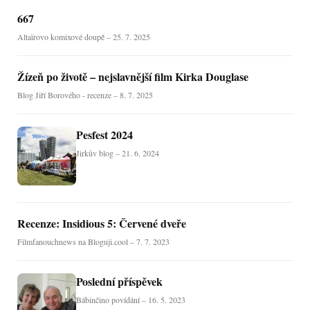
667
Altaïrovo komixové doupě – 25. 7. 2025
Žízeň po životě – nejslavnější film Kirka Douglase
Blog Jiří Borového - recenze – 8. 7. 2025
Pesfest 2024
Jirkův blog – 21. 6. 2024
Recenze: Insidious 5: Červené dveře
Filmfanouchnews na Bloguji.cool – 7. 7. 2023
Poslední příspěvek
Bábinčino povídání – 16. 5. 2023