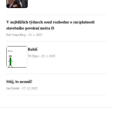
V nejbližších týdnech soud rozhodne o (ne)platnosti
stavebního povolení metra D
Petr Vrána Blog – 31. 1. 2023
Babiš
Tři Týpci – 25. 1. 2023
Stůj, to nesmíš!
Jan Pražák – 17. 12. 2022