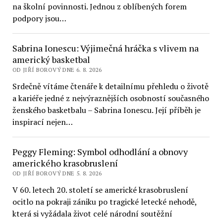
na školní povinnosti. Jednou z oblíbených forem
podpory jsou…
Sabrina Ionescu: Výjimečná hráčka s vlivem na
americký basketbal
OD JIŘÍ BOROVÝ DNE 6. 8. 2026
Srdečně vítáme čtenáře k detailnímu přehledu o životě
a kariéře jedné z nejvýraznějších osobností současného
ženského basketbalu – Sabrina Ionescu. Její příběh je
inspirací nejen…
Peggy Fleming: Symbol odhodlání a obnovy
amerického krasobruslení
OD JIŘÍ BOROVÝ DNE 5. 8. 2026
V 60. letech 20. století se americké krasobruslení
ocitlo na pokraji zániku po tragické letecké nehodě,
která si vyžádala život celé národní soutěžní