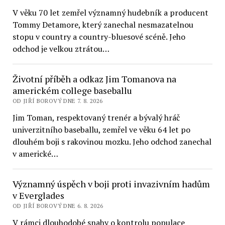
V věku 70 let zemřel významný hudebník a producent
Tommy Detamore, který zanechal nesmazatelnou
stopu v country a country-bluesové scéně. Jeho
odchod je velkou ztrátou…
Životní příběh a odkaz Jim Tomanova na
americkém college baseballu
OD JIŘÍ BOROVÝ DNE 7. 8. 2026
Jim Toman, respektovaný trenér a bývalý hráč
univerzitního baseballu, zemřel ve věku 64 let po
dlouhém boji s rakovinou mozku. Jeho odchod zanechal
v americké…
Významný úspěch v boji proti invazivním hadům
v Everglades
OD JIŘÍ BOROVÝ DNE 6. 8. 2026
V rámci dlouhodobé snahy o kontrolu populace