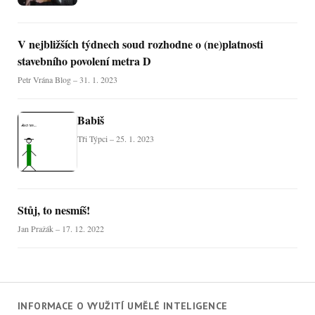
V nejbližších týdnech soud rozhodne o (ne)platnosti
stavebního povolení metra D
Petr Vrána Blog – 31. 1. 2023
Babiš
Tři Týpci – 25. 1. 2023
Stůj, to nesmíš!
Jan Pražák – 17. 12. 2022
INFORMACE O VYUŽITÍ UMĚLÉ INTELIGENCE