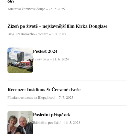
667
Altaïrovo komixové doupě – 25. 7. 2025
Žízeň po životě – nejslavnější film Kirka Douglase
Blog Jiří Borového - recenze – 8. 7. 2025
Pesfest 2024
Jirkův blog – 21. 6. 2024
Recenze: Insidious 5: Červené dveře
Filmfanouchnews na Bloguji.cool – 7. 7. 2023
Poslední příspěvek
Bábinčino povídání – 16. 5. 2023