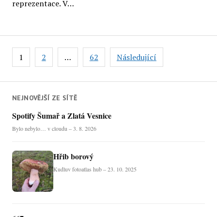
reprezentace. V…
Stránkování
1
2
…
62
Následující
příspěvků
NEJNOVĚJŠÍ ZE SÍTĚ
Spotify Šumař a Zlatá Vesnice
Bylo nebylo… v cloudu – 3. 8. 2026
Hřib borový
Kudluv fotoatlas hub – 23. 10. 2025