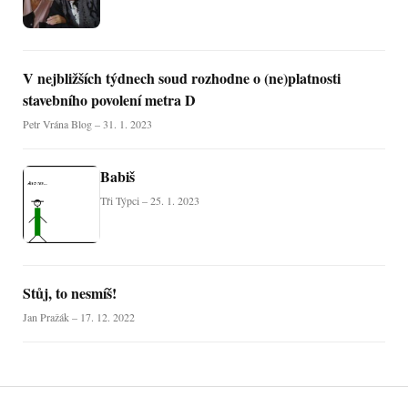
V nejbližších týdnech soud rozhodne o (ne)platnosti
stavebního povolení metra D
Petr Vrána Blog – 31. 1. 2023
Babiš
Tři Týpci – 25. 1. 2023
Stůj, to nesmíš!
Jan Pražák – 17. 12. 2022