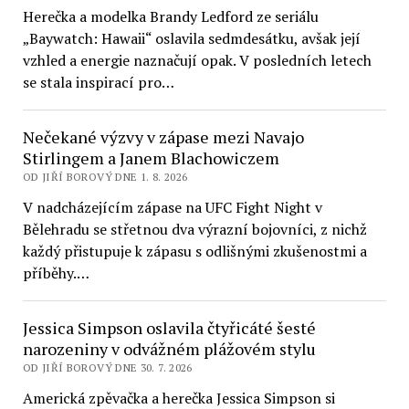
Herečka a modelka Brandy Ledford ze seriálu
„Baywatch: Hawaii“ oslavila sedmdesátku, avšak její
vzhled a energie naznačují opak. V posledních letech
se stala inspirací pro…
Nečekané výzvy v zápase mezi Navajo
Stirlingem a Janem Blachowiczem
OD JIŘÍ BOROVÝ DNE 1. 8. 2026
V nadcházejícím zápase na UFC Fight Night v
Bělehradu se střetnou dva výrazní bojovníci, z nichž
každý přistupuje k zápasu s odlišnými zkušenostmi a
příběhy.…
Jessica Simpson oslavila čtyřicáté šesté
narozeniny v odvážném plážovém stylu
OD JIŘÍ BOROVÝ DNE 30. 7. 2026
Americká zpěvačka a herečka Jessica Simpson si