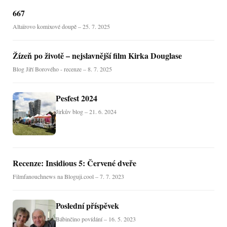
667
Altaïrovo komixové doupě – 25. 7. 2025
Žízeň po životě – nejslavnější film Kirka Douglase
Blog Jiří Borového - recenze – 8. 7. 2025
Pesfest 2024
Jirkův blog – 21. 6. 2024
Recenze: Insidious 5: Červené dveře
Filmfanouchnews na Bloguji.cool – 7. 7. 2023
Poslední příspěvek
Bábinčino povídání – 16. 5. 2023