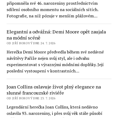
připomněla své 46. narozeniny prostřednictvím
sdílení osobního momentu na sociálních sítích.
Fotografie, na níž pózuje v menším plážovém…
Elegantní a odvážná: Demi Moore opět zaujala
na módní scéně
OD JIŘÍ BOROVÝ DNE 24. 7. 2026
Herečka Demi Moore předvedla během své nedávné
návštěvy Paříže nejen svůj styl, ale i odvahu
experimentovat s výraznými módními doplňky. Její
poslední vystoupení v kontrastních…
Joan Collins oslavuje život plný elegance na
slunné francouzské riviéře
OD JIŘÍ BOROVÝ DNE 23. 7. 2026
Legendární herečka Joan Collins, která nedávno
oslavila 93. narozeniny, i přes svůj věk stále působí