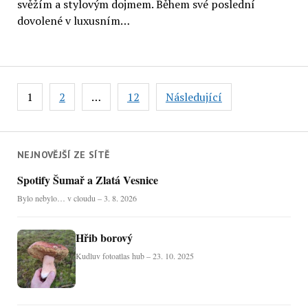
svěžím a stylovým dojmem. Během své poslední
dovolené v luxusním…
Stránkování
1
2
…
12
Následující
příspěvků
NEJNOVĚJŠÍ ZE SÍTĚ
Spotify Šumař a Zlatá Vesnice
Bylo nebylo… v cloudu – 3. 8. 2026
Hřib borový
Kudluv fotoatlas hub – 23. 10. 2025