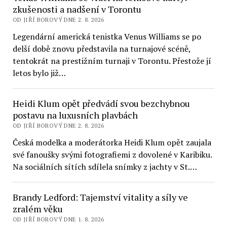
zkušenosti a nadšení v Torontu
OD JIŘÍ BOROVÝ DNE 2. 8. 2026
Legendární americká tenistka Venus Williams se po
delší době znovu představila na turnajové scéně,
tentokrát na prestižním turnaji v Torontu. Přestože jí
letos bylo již…
Heidi Klum opět předvádí svou bezchybnou
postavu na luxusních plavbách
OD JIŘÍ BOROVÝ DNE 2. 8. 2026
Česká modelka a moderátorka Heidi Klum opět zaujala
své fanoušky svými fotografiemi z dovolené v Karibiku.
Na sociálních sítích sdílela snímky z jachty v St.…
Brandy Ledford: Tajemství vitality a síly ve
zralém věku
OD JIŘÍ BOROVÝ DNE 1. 8. 2026