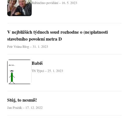
Bábinčino povídání – 16. 5. 2023
V nejbližších týdnech soud rozhodne o (ne)platnosti
stavebního povolení metra D
Petr Vrána Blog – 31. 1. 2023
Babiš
Tři Týpci – 25. 1. 2023
Stůj, to nesmíš!
Jan Pražák – 17. 12. 2022