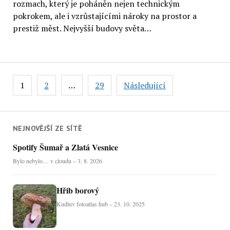
rozmach, který je poháněn nejen technickým
pokrokem, ale i vzrůstajícími nároky na prostor a
prestiž měst. Nejvyšší budovy světa…
Stránkování
1
2
…
29
Následující
příspěvků
NEJNOVĚJŠÍ ZE SÍTĚ
Spotify Šumař a Zlatá Vesnice
Bylo nebylo… v cloudu – 3. 8. 2026
Hřib borový
Kudluv fotoatlas hub – 23. 10. 2025