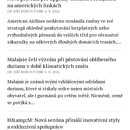
na amerických linkách
OD JIŘÍ BOROVÝ DNE 6. 8. 2026
American Airlines nedávno oznámila změny ve své
strategii ohledně poskytování bezplatných nebo
zvýhodněných přesunů do vyšších tříd pro věrnostní
zákazníky na některých dlouhých domácích trasách.…
Malajsie čelí výzvám při pěstování oblíbeného
durianu v době klimatických změn
OD JIŘÍ BOROVÝ DNE 6. 8. 2026
Malajsie je známá svými vyhlášenými odrůdami
durianu, které si získaly srdce nejen místních
obyvatel, ale i gurmánů po celém světě. Nicméně, země
se potýká s…
H&amp;M: Nová sezóna přináší inovativní styly
a exkluzivní spolupráce