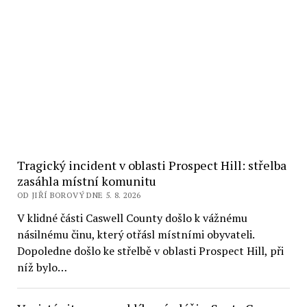
Tragický incident v oblasti Prospect Hill: střelba
zasáhla místní komunitu
OD JIŘÍ BOROVÝ DNE 5. 8. 2026
V klidné části Caswell County došlo k vážnému
násilnému činu, který otřásl místními obyvateli.
Dopoledne došlo ke střelbě v oblasti Prospect Hill, při
níž bylo…