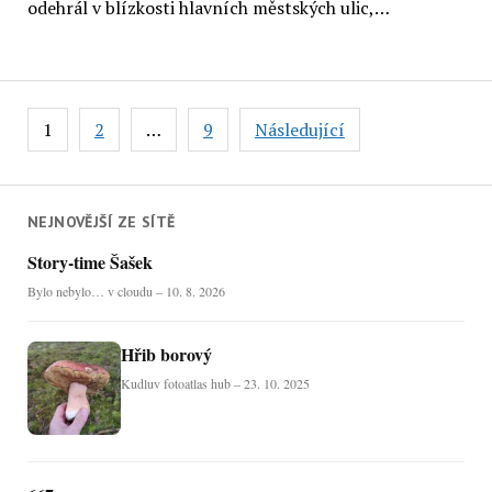
odehrál v blízkosti hlavních městských ulic,…
Stránkování
1
2
…
9
Následující
příspěvků
NEJNOVĚJŠÍ ZE SÍTĚ
Story-time Šašek
Bylo nebylo… v cloudu – 10. 8. 2026
Hřib borový
Kudluv fotoatlas hub – 23. 10. 2025