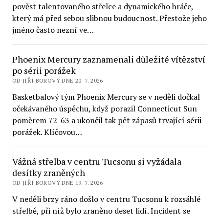
pověst talentovaného střelce a dynamického hráče,
který má před sebou slibnou budoucnost. Přestože jeho
jméno často nezní ve…
Phoenix Mercury zaznamenali důležité vítězství
po sérii porážek
OD JIŘÍ BOROVÝ DNE 20. 7. 2026
Basketbalový tým Phoenix Mercury se v neděli dočkal
očekávaného úspěchu, když porazil Connecticut Sun
poměrem 72-63 a ukončil tak pět zápasů trvající sérii
porážek. Klíčovou…
Vážná střelba v centru Tucsonu si vyžádala
desítky zraněných
OD JIŘÍ BOROVÝ DNE 19. 7. 2026
V neděli brzy ráno došlo v centru Tucsonu k rozsáhlé
střelbě, při níž bylo zraněno deset lidí. Incident se