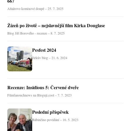
667
Altaïrovo komixové doupě – 25. 7. 2025
Žízeň po životě – nejslavnější film Kirka Douglase
Blog Jiří Borového - recenze – 8. 7. 2025
Pesfest 2024
Jirkův blog – 21. 6. 2024
Recenze: Insidious 5: Červené dveře
Filmfanouchnews na Bloguji.cool – 7. 7. 2023
Poslední příspěvek
Bábinčino povídání – 16. 5. 2023