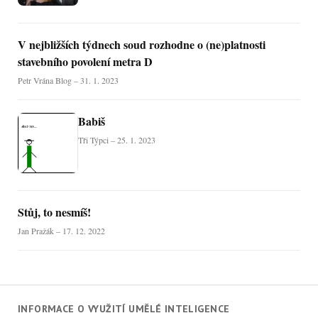
V nejbližších týdnech soud rozhodne o (ne)platnosti
stavebního povolení metra D
Petr Vrána Blog – 31. 1. 2023
Babiš
Tři Týpci – 25. 1. 2023
Stůj, to nesmíš!
Jan Pražák – 17. 12. 2022
INFORMACE O VYUŽITÍ UMĚLÉ INTELIGENCE