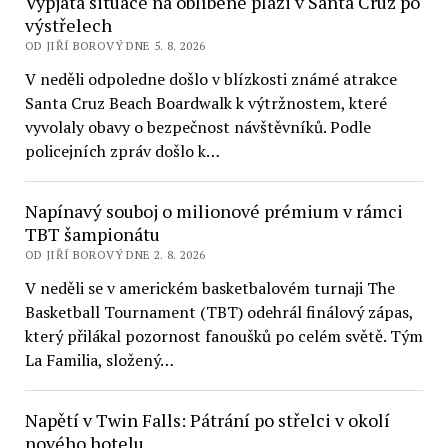
Vypjatá situace na oblíbené pláži v Santa Cruz po
výstřelech
OD JIŘÍ BOROVÝ DNE 5. 8. 2026
V neděli odpoledne došlo v blízkosti známé atrakce
Santa Cruz Beach Boardwalk k výtržnostem, které
vyvolaly obavy o bezpečnost návštěvníků. Podle
policejních zpráv došlo k…
Napínavý souboj o milionové prémium v rámci
TBT šampionátu
OD JIŘÍ BOROVÝ DNE 2. 8. 2026
V neděli se v americkém basketbalovém turnaji The
Basketball Tournament (TBT) odehrál finálový zápas,
který přilákal pozornost fanoušků po celém světě. Tým
La Familia, složený…
Napětí v Twin Falls: Pátrání po střelci v okolí
nového hotelu