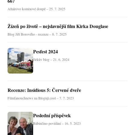
667
Altaïrovo komixové doupě – 25. 7. 2025
Žízeň po životě – nejslavnější film Kirka Douglase
Blog Jiří Borového - recenze – 8. 7. 2025
Pesfest 2024
Jirkův blog – 21. 6. 2024
Recenze: Insidious 5: Červené dveře
Filmfanouchnews na Bloguji.cool – 7. 7. 2023
Poslední příspěvek
Bábinčino povídání – 16. 5. 2023