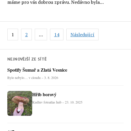
máme pro vás dobrou zprávu. Nedávno byla…
Stránkování
1
2
…
14
Následující
příspěvků
NEJNOVĚJŠÍ ZE SÍTĚ
Spotify Šumař a Zlatá Vesnice
Bylo nebylo… v cloudu – 3. 8. 2026
Hřib borový
Kudluv fotoatlas hub – 23. 10. 2025