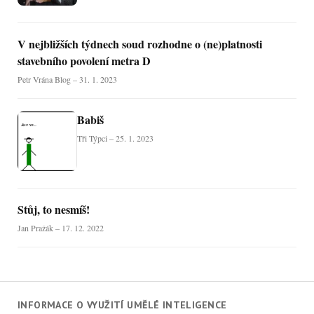
V nejbližších týdnech soud rozhodne o (ne)platnosti
stavebního povolení metra D
Petr Vrána Blog – 31. 1. 2023
Babiš
Tři Týpci – 25. 1. 2023
Stůj, to nesmíš!
Jan Pražák – 17. 12. 2022
INFORMACE O VYUŽITÍ UMĚLÉ INTELIGENCE