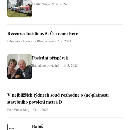
Jirkův blog – 21. 6. 2024
Recenze: Insidious 5: Červené dveře
Filmfanouchnews na Bloguji.cool – 7. 7. 2023
Poslední příspěvek
Bábinčino povídání – 16. 5. 2023
V nejbližších týdnech soud rozhodne o (ne)platnosti
stavebního povolení metra D
Petr Vrána Blog – 31. 1. 2023
Babiš