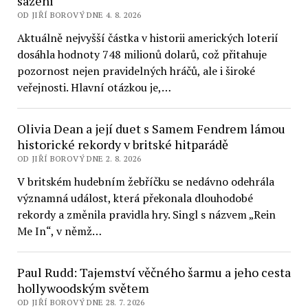
sázení
OD JIŘÍ BOROVÝ DNE 4. 8. 2026
Aktuálně nejvyšší částka v historii amerických loterií
dosáhla hodnoty 748 milionů dolarů, což přitahuje
pozornost nejen pravidelných hráčů, ale i široké
veřejnosti. Hlavní otázkou je,…
Olivia Dean a její duet s Samem Fendrem lámou
historické rekordy v britské hitparádě
OD JIŘÍ BOROVÝ DNE 2. 8. 2026
V britském hudebním žebříčku se nedávno odehrála
významná událost, která překonala dlouhodobé
rekordy a změnila pravidla hry. Singl s názvem „Rein
Me In“, v němž…
Paul Rudd: Tajemství věčného šarmu a jeho cesta
hollywoodským světem
OD JIŘÍ BOROVÝ DNE 28. 7. 2026