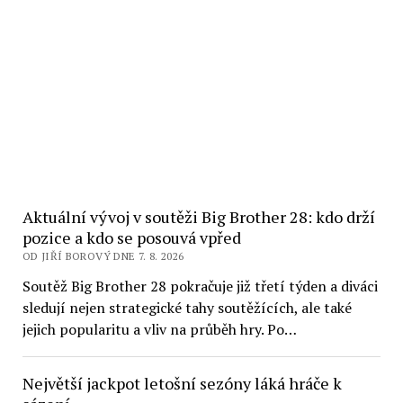
Aktuální vývoj v soutěži Big Brother 28: kdo drží
pozice a kdo se posouvá vpřed
OD JIŘÍ BOROVÝ DNE 7. 8. 2026
Soutěž Big Brother 28 pokračuje již třetí týden a diváci
sledují nejen strategické tahy soutěžících, ale také
jejich popularitu a vliv na průběh hry. Po…
Největší jackpot letošní sezóny láká hráče k