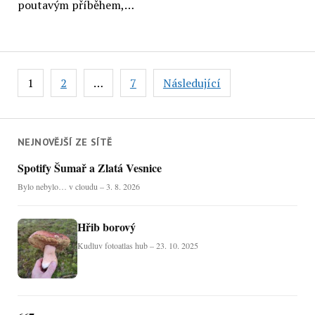
poutavým příběhem,…
Stránkování
1
2
…
7
Následující
příspěvků
NEJNOVĚJŠÍ ZE SÍTĚ
Spotify Šumař a Zlatá Vesnice
Bylo nebylo… v cloudu – 3. 8. 2026
Hřib borový
Kudluv fotoatlas hub – 23. 10. 2025