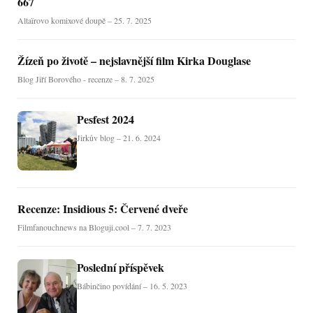
667
Altaïrovo komixové doupě – 25. 7. 2025
Žízeň po životě – nejslavnější film Kirka Douglase
Blog Jiří Borového - recenze – 8. 7. 2025
Pesfest 2024
Jirkův blog – 21. 6. 2024
Recenze: Insidious 5: Červené dveře
Filmfanouchnews na Bloguji.cool – 7. 7. 2023
Poslední příspěvek
Bábinčino povídání – 16. 5. 2023