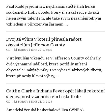
Paul Rudd je jedním z nejcharismatičtějších herců
současného Hollywoodu, který si získal srdce diváků
nejen svým talentem, ale také svým nezaměnitelným
vzhledem a přirozeným šarmem.…
Dvojitá výhra v loterii přinesla radost
obyvatelům Jefferson County
OD JIŘÍ BOROVÝ DNE 27. 7. 2026
V uplynulém víkendu se v Jefferson County odehrály
dvě významné události, které potěšily místní
obyvatele i návštěvníky. Dva výherci sázkových tiketů,
které přinesly hlavní výhry,…
Caitlin Clark a Indiana Fever opět lákají rekordní
sledovanost v zámořském basketbale
OD JIŘÍ BOROVÝ DNE 21. 7. 2026
Americká ženská basketbalová liga (WNBA)