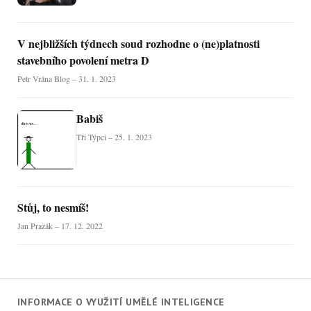
V nejbližších týdnech soud rozhodne o (ne)platnosti
stavebního povolení metra D
Petr Vrána Blog – 31. 1. 2023
Babiš
Tři Týpci – 25. 1. 2023
Stůj, to nesmíš!
Jan Pražák – 17. 12. 2022
INFORMACE O VYUŽITÍ UMĚLÉ INTELIGENCE