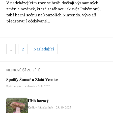
V nadcházejícím roce se hráči dočkají významných
změn a novinek, které zasáhnou jak svět Pokémonů,
tak i herní scénu na konzolích Nintendo. Vývojáři
představují očekávané…
Stránkování
1
2
Následující
příspěvků
NEJNOVĚJŠÍ ZE SÍTĚ
Spotify Šumař a Zlatá Vesnice
Bylo nebylo… v cloudu – 3. 8. 2026
Hřib borový
Kudluv fotoatlas hub – 23. 10. 2025