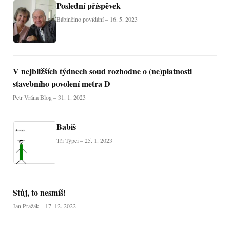
Poslední příspěvek
Bábinčino povídání – 16. 5. 2023
V nejbližších týdnech soud rozhodne o (ne)platnosti
stavebního povolení metra D
Petr Vrána Blog – 31. 1. 2023
Babiš
Tři Týpci – 25. 1. 2023
Stůj, to nesmíš!
Jan Pražák – 17. 12. 2022