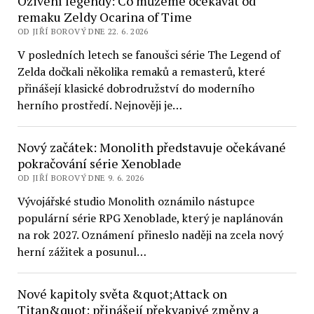
Oživení legendy: Co můžeme očekávat od
remaku Zeldy Ocarina of Time
OD JIŘÍ BOROVÝ DNE 22. 6. 2026
V posledních letech se fanoušci série The Legend of
Zelda dočkali několika remaků a remasterů, které
přinášejí klasické dobrodružství do moderního
herního prostředí. Nejnověji je…
Nový začátek: Monolith představuje očekávané
pokračování série Xenoblade
OD JIŘÍ BOROVÝ DNE 9. 6. 2026
Vývojářské studio Monolith oznámilo nástupce
populární série RPG Xenoblade, který je naplánován
na rok 2027. Oznámení přineslo naději na zcela nový
herní zážitek a posunul…
Nové kapitoly světa &quot;Attack on
Titan&quot; přinášejí překvapivé změny a