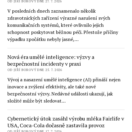
OD JIŘÍ BOROVÝ DNE 27. 7. 2026
V posledních dnech zaznamenalo několik
zdravotnických zařízení výrazné narušení svých
komunikačních systémů, které ovlivnilo jejich
schopnost poskytovat běžnou péči. Přestože příčiny
výpadku zpočátku nebyly jasné,…
Nová éra umělé inteligence: výzvy a
bezpečnostní incidenty v praxi
OD JIŘÍ BOROVÝ DNE 25. 7. 2026
Vývoj a nasazení umělé inteligence (AI) přináší nejen
inovace a zvýšení efektivity, ale také nové
bezpečnostní výzvy. Nedávné události ukazují, jak
složité může být sledovat…
Cybernetický útok zasáhl výrobu mléka Fairlife v
USA, Coca-Cola dočasně zastavila provoz
OD JIŘÍ BOROVÝ DNE 17. 7. 2026