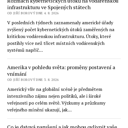
Rozmach kybernetických útoků na vodárenskou
infrastrukturu ve Spojených státech
OD JIŘÍ BOROVÝ DNE 4. 8. 2026
V posledních týdnech zaznamenaly americké úřady
zvýšený počet kybernetických útoků zaměřených na
kritickou vodárenskou infrastrukturu. Útoky, které
postihly více než třicet místních vodárenských
systémů napříč…
Amerika v pohledu světa: proměny postavení a
vnímání
OD JIŘÍ BOROVÝ DNE 3. 8. 2026
Americký vliv na globální scéně je předmětem
intenzivního zájmu nejen politiků, ale i široké
veřejnosti po celém světě. Výzkumy a průzkumy
veřejného mínění ukazují, jak…
Co je datová narušení a jak mohou ovlivnit vaše