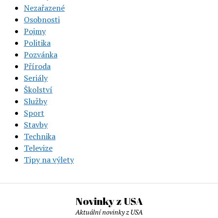
Nezařazené
Osobnosti
Pojmy
Politika
Pozvánka
Příroda
Seriály
Školství
Služby
Sport
Stavby
Technika
Televize
Tipy na výlety
Novinky z USA
Aktuální novinky z USA