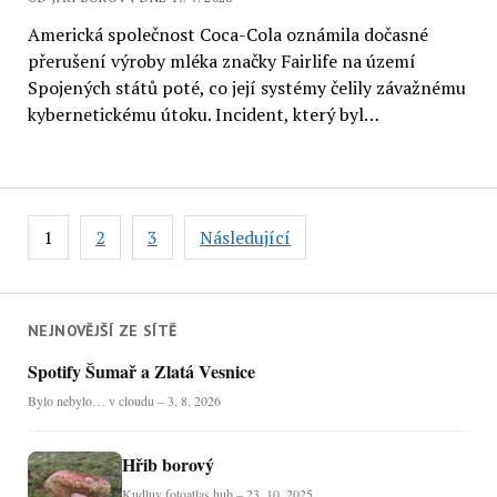
Americká společnost Coca-Cola oznámila dočasné
přerušení výroby mléka značky Fairlife na území
Spojených států poté, co její systémy čelily závažnému
kybernetickému útoku. Incident, který byl…
Stránkování
1
2
3
Následující
příspěvků
NEJNOVĚJŠÍ ZE SÍTĚ
Spotify Šumař a Zlatá Vesnice
Bylo nebylo… v cloudu – 3. 8. 2026
Hřib borový
Kudluv fotoatlas hub – 23. 10. 2025