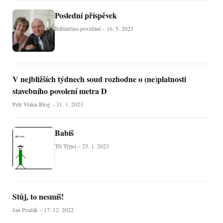
Poslední příspěvek
Bábinčino povídání – 16. 5. 2023
V nejbližších týdnech soud rozhodne o (ne)platnosti
stavebního povolení metra D
Petr Vrána Blog – 31. 1. 2023
Babiš
Tři Týpci – 25. 1. 2023
Stůj, to nesmíš!
Jan Pražák – 17. 12. 2022