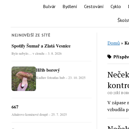
Bulvár
Bydlení
Cestování
Cyklo
Škols
NEJNOVĚJŠÍ ZE SÍTĚ
Domů
»
K
Spotify Šumař a Zlatá Vesnice
Bylo nebylo… v cloudu – 3. 8. 2026
Příspěv
Hřib borový
Nečeka
Kudluv fotoatlas hub – 23. 10. 2025
kontr
OD JIŘÍ BORO
V zápase m
667
vzbudila p
Altaïrovo komixové doupě – 25. 7. 2025
Neček