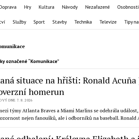
Doprava
Hry
Kultura
Návody
Nezařazené
Osobnosti
tví
Služby
Sport
Stavby
Technika
Televize
Tipy na
omunikace
ky označené “Komunikace”
ná situace na hřišti: Ronald Acuña J
overzní homerun
VÝ DNE 7. 8. 2026
ezi týmy Atlanta Braves a Miami Marlins se odehrála událost,
ozornost nejen fanoušků, ale i odborníků na baseball. Ronald
ané odhalení: Královna Elizabeth a j