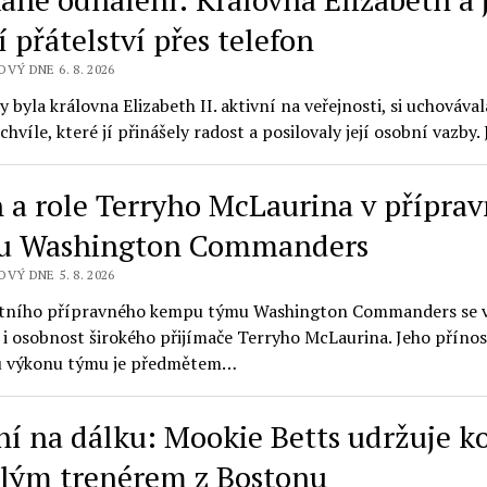
 přátelství přes telefon
VÝ DNE 6. 8. 2026
y byla královna Elizabeth II. aktivní na veřejnosti, si uchovával
hvíle, které jí přinášely radost a posilovaly její osobní vazby
 a role Terryho McLaurina v přípra
u Washington Commanders
VÝ DNE 5. 8. 2026
etního přípravného kempu týmu Washington Commanders se 
 i osobnost širokého přijímače Terryho McLaurina. Jeho přínos
u výkonu týmu je předmětem…
ní na dálku: Mookie Betts udržuje k
alým trenérem z Bostonu