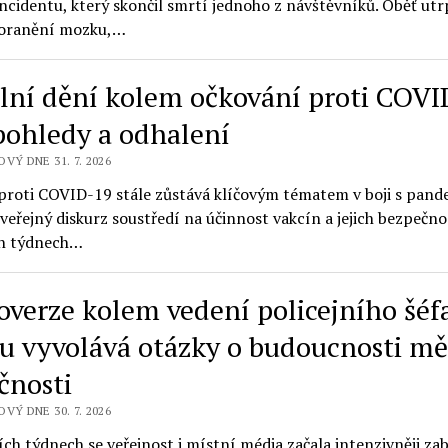
cidentu, který skončil smrtí jednoho z návštěvníků. Oběť utr
poranění mozku,…
lní dění kolem očkování proti COVI
pohledy a odhalení
VÝ DNE 31. 7. 2026
proti COVID-19 stále zůstává klíčovým tématem v boji s pand
 veřejný diskurz soustředí na účinnost vakcín a jejich bezpečno
ch týdnech…
overze kolem vedení policejního šéf
lu vyvolává otázky o budoucnosti mě
čnosti
VÝ DNE 30. 7. 2026
ch týdnech se veřejnost i místní média začala intenzivněji za