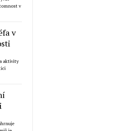
ítomnost v
éfa v
sti
 aktivity
ici
ní
i
ahrnuje
miž je