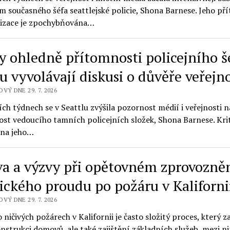
 současného šéfa seattlejské policie, Shona Barnese. Jeho př
nizace je zpochybňována…
y ohledně přítomnosti policejního š
u vyvolávají diskusi o důvěře veřejno
VÝ DNE 29. 7. 2026
ch týdnech se v Seattlu zvýšila pozornost médií i veřejnosti na
st vedoucího tamních policejních složek, Shona Barnese. Krit
 na jeho…
a a výzvy při opětovném zprovozně
rického proudu po požáru v Kaliforni
VÝ DNE 29. 7. 2026
ničivých požárech v Kalifornii je často složitý proces, který z
nstrukci domovů, ale také zajištění základních služeb, mezi ni