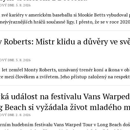
VÝ DNE 5. 8. 2026
 své kariéry v americkém baseballu si Mookie Betts vybudoval
nejvýraznějších hráčů současné ligy. I přesto, že se v roce 20
 Roberts: Mistr klidu a důvěry ve sv
VÝ DNE 3. 8. 2026
 let zemřel Monty Roberts, uznávaný trenér koní a ikona v obl
e mezi člověkem a zvířetem. Jeho přístup založený na respek
cká událost na festivalu Vans Warpe
g Beach si vyžádala život mladého 
VÝ DNE 2. 8. 2026
rním hudebním festivalu Vans Warped Tour v Long Beach doš