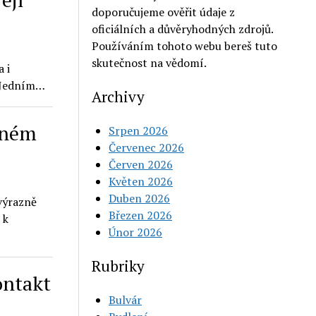
doporučujeme ověřit údaje z
oficiálních a důvěryhodných zdrojů.
Používáním tohoto webu bereš tuto
skutečnost na vědomí.
a i
. Jedním…
Archivy
vném
Srpen 2026
Červenec 2026
Červen 2026
Květen 2026
Duben 2026
výrazně
Březen 2026
 k
Únor 2026
Rubriky
ontakt
Bulvár