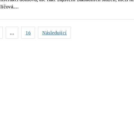
klíčová.…
vání
…
16
Následující
ků