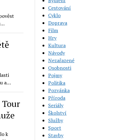
Bydlení
Cestování
Cyklo
 pověst
Doprava
20…
Film
Hry
ětě
Kultura
Návody
Nezařazené
Osobnosti
asti
Pojmy
tu a…
Politika
Pozvánka
Příroda
d Tour
Seriály
Školství
muže
Služby
Sport
lo k
Stavby