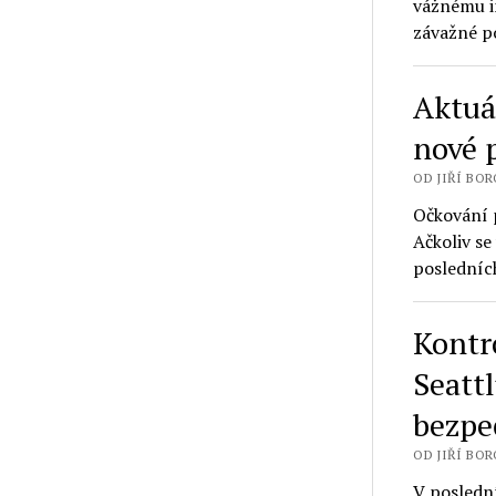
vážnému in
závažné 
Aktuá
nové 
OD JIŘÍ BORO
Očkování 
Ačkoliv se
poslední
Kontr
Seatt
bezpe
OD JIŘÍ BORO
V poslední