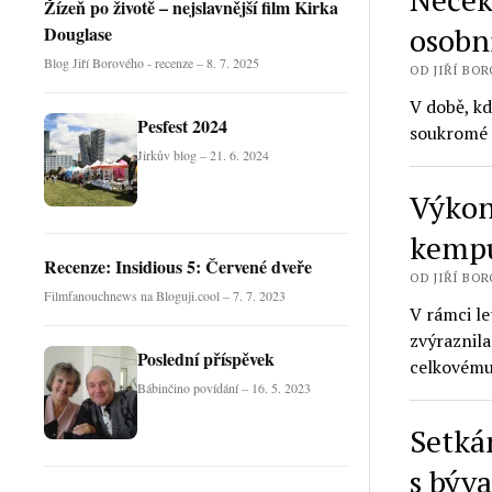
Žízeň po životě – nejslavnější film Kirka
osobní
Douglase
Blog Jiří Borového - recenze – 8. 7. 2025
OD JIŘÍ BORO
V době, kd
Pesfest 2024
soukromé c
Jirkův blog – 21. 6. 2024
Výkon
kemp
Recenze: Insidious 5: Červené dveře
OD JIŘÍ BORO
Filmfanouchnews na Bloguji.cool – 7. 7. 2023
V rámci l
zvýraznila
Poslední příspěvek
celkovém
Bábinčino povídání – 16. 5. 2023
Setká
s býv