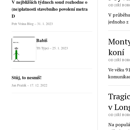
V nejbližších týdnech soud rozhodne o
OD JIŘÍ BORO
(ne)platnosti stavebního povolení metra
V průběhu
D
jednoho z 
Petr Vrána Blog – 31. 1. 2023
Monty
Babiš
Tři Týpci – 25. 1. 2023
koní
OD JIŘÍ BORO
Ve věku 91
komunikac
Stůj, to nesmíš!
Jan Pražák – 17. 12. 2022
Tragi
v Lon
OD JIŘÍ BORO
Na populá