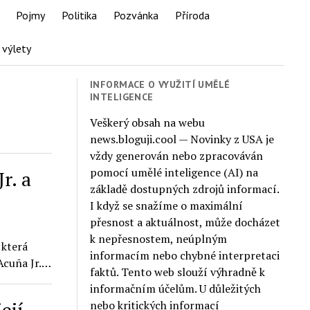
Pojmy
Politika
Pozvánka
Příroda
 výlety
INFORMACE O VYUŽITÍ UMĚLÉ
INTELIGENCE
Veškerý obsah na webu
news.bloguji.cool — Novinky z USA je
vždy generován nebo zpracováván
pomocí umělé inteligence (AI) na
r. a
základě dostupných zdrojů informací.
I když se snažíme o maximální
přesnost a aktuálnost, může docházet
k nepřesnostem, neúplným
 která
informacím nebo chybné interpretaci
 Acuña Jr.…
faktů. Tento web slouží výhradně k
informačním účelům. U důležitých
ejí
nebo kritických informací