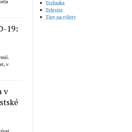
pěla
Technika
Televize
Tipy na výlety
D-19:
emií.
st, v
a v
stské
bývat