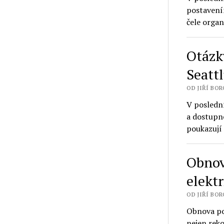
postavením
čele orga
Otázk
Seattl
OD JIŘÍ BORO
V poslední
a dostupno
poukazují
Obnov
elekt
OD JIŘÍ BORO
Obnova po 
nejen reko