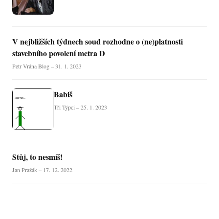
V nejbližších týdnech soud rozhodne o (ne)platnosti
stavebního povolení metra D
Petr Vrána Blog – 31. 1. 2023
Babiš
Tři Týpci – 25. 1. 2023
Stůj, to nesmíš!
Jan Pražák – 17. 12. 2022