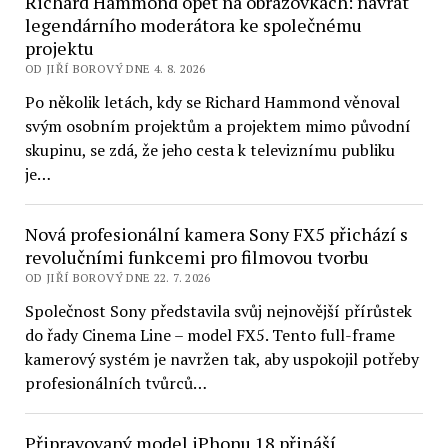
Richard Hammond opět na obrazovkách: návrat
legendárního moderátora ke společnému
projektu
OD JIŘÍ BOROVÝ DNE 4. 8. 2026
Po několik letách, kdy se Richard Hammond věnoval
svým osobním projektům a projektem mimo původní
skupinu, se zdá, že jeho cesta k televiznímu publiku
je…
Nová profesionální kamera Sony FX5 přichází s
revolučními funkcemi pro filmovou tvorbu
OD JIŘÍ BOROVÝ DNE 22. 7. 2026
Společnost Sony představila svůj nejnovější přírůstek
do řady Cinema Line – model FX5. Tento full-frame
kamerový systém je navržen tak, aby uspokojil potřeby
profesionálních tvůrců…
Připravovaný model iPhonu 18 přináší