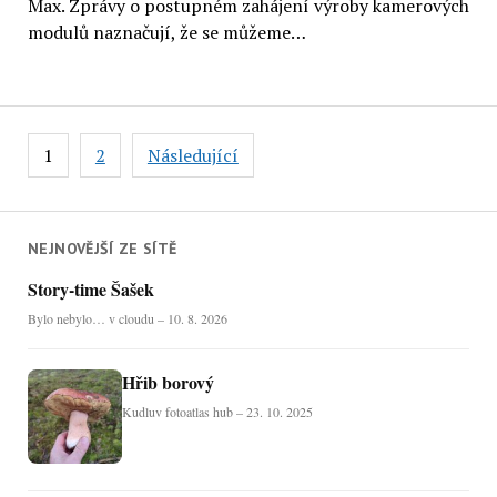
Max. Zprávy o postupném zahájení výroby kamerových
modulů naznačují, že se můžeme…
Stránkování
1
2
Následující
příspěvků
NEJNOVĚJŠÍ ZE SÍTĚ
Story-time Šašek
Bylo nebylo… v cloudu – 10. 8. 2026
Hřib borový
Kudluv fotoatlas hub – 23. 10. 2025