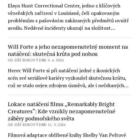
Elayn Hunt Correctional Center, jedno z klíčových
vězeňských zařízení v Louisianě, čelí opakovaným
problémům s pašováním zakázaných předmětů uvnitř
areálu. Nedávné incidenty ukazují na složitost…
Will Forte a jeho nezapomenutelný moment na
natáčení: skutečná krůta pod nohou
OD JIŘÍ BOROVÝ DNE 3. 6. 2026
Herec Will Forte si při natáčení jedné z ikonických
scén své seriálové kariéry vyzkoušel skutečnou krůtu,
což se stalo nejen zdrojem úsměvů, ale i nečekaných…
Lokace natáčení filmu „Remarkably Bright
Creatures“: Kde vznikly nezapomenutelné
záběry podmořského světa
OD JIŘÍ BOROVÝ DNE 11. 5. 2026
Filmová adaptace oblíbené knihy Shelby Van Peltové