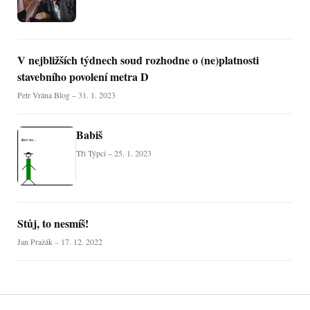
V nejbližších týdnech soud rozhodne o (ne)platnosti
stavebního povolení metra D
Petr Vrána Blog – 31. 1. 2023
Babiš
Tři Týpci – 25. 1. 2023
Stůj, to nesmíš!
Jan Pražák – 17. 12. 2022