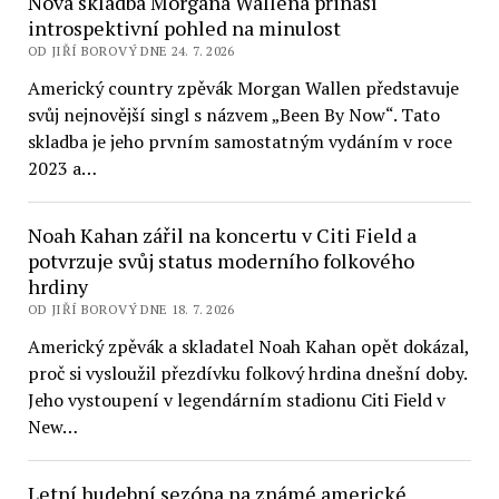
Nová skladba Morgana Wallena přináší
introspektivní pohled na minulost
OD JIŘÍ BOROVÝ DNE 24. 7. 2026
Americký country zpěvák Morgan Wallen představuje
svůj nejnovější singl s názvem „Been By Now“. Tato
skladba je jeho prvním samostatným vydáním v roce
2023 a…
Noah Kahan zářil na koncertu v Citi Field a
potvrzuje svůj status moderního folkového
hrdiny
OD JIŘÍ BOROVÝ DNE 18. 7. 2026
Americký zpěvák a skladatel Noah Kahan opět dokázal,
proč si vysloužil přezdívku folkový hrdina dnešní doby.
Jeho vystoupení v legendárním stadionu Citi Field v
New…
Letní hudební sezóna na známé americké