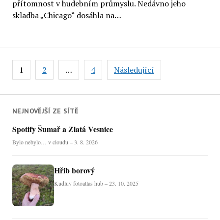
přítomnost v hudebním průmyslu. Nedávno jeho
skladba „Chicago“ dosáhla na…
Stránkování
1
2
…
4
Následující
příspěvků
NEJNOVĚJŠÍ ZE SÍTĚ
Spotify Šumař a Zlatá Vesnice
Bylo nebylo… v cloudu – 3. 8. 2026
Hřib borový
Kudluv fotoatlas hub – 23. 10. 2025