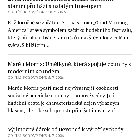
stanici přichází s nabitým line-upem
OD JIŘÍ BOROVÝ DNE 10. 7. 2026
Každoročně se začátek léta na stanici „Good Morning
America“ stává symbolem začátku hudebního festivalu,
který přitahuje tisíce fanoušků i návštěvníků z celého
světa. S blížícím…
Marén Morris: Umělkyně, která spojuje country s
moderním soundem
OD JIŘÍ BOROVÝ DNE 5. 7. 2026
Marén Morris patří mezi nejvýraznější osobnosti
současné americké country a popové scény. Její
hudební cesta je charakteristická nejen výrazným
hlasem, ale také schopností přinášet inovativní…
Výjimečný dárek od Beyoncé k výročí svobody
OD JIŘÍ BOROVÝ DNE 4. 7. 2026