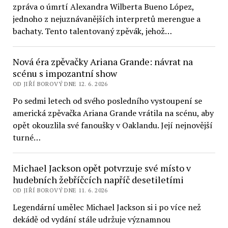
zpráva o úmrtí Alexandra Wilberta Bueno López,
jednoho z nejuznávanějších interpretů merengue a
bachaty. Tento talentovaný zpěvák, jehož…
Nová éra zpěvačky Ariana Grande: návrat na
scénu s impozantní show
OD JIŘÍ BOROVÝ DNE 12. 6. 2026
Po sedmi letech od svého posledního vystoupení se
americká zpěvačka Ariana Grande vrátila na scénu, aby
opět okouzlila své fanoušky v Oaklandu. Její nejnovější
turné…
Michael Jackson opět potvrzuje své místo v
hudebních žebříčcích napříč desetiletími
OD JIŘÍ BOROVÝ DNE 11. 6. 2026
Legendární umělec Michael Jackson si i po více než
dekádě od vydání stále udržuje významnou