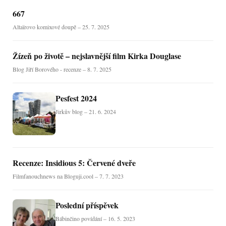
667
Altaïrovo komixové doupě – 25. 7. 2025
Žízeň po životě – nejslavnější film Kirka Douglase
Blog Jiří Borového - recenze – 8. 7. 2025
Pesfest 2024
Jirkův blog – 21. 6. 2024
Recenze: Insidious 5: Červené dveře
Filmfanouchnews na Bloguji.cool – 7. 7. 2023
Poslední příspěvek
Bábinčino povídání – 16. 5. 2023