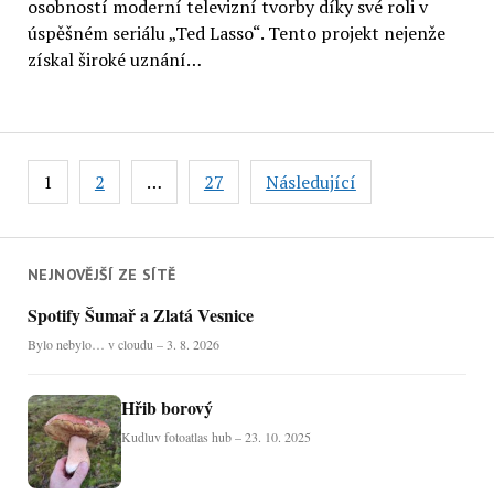
osobností moderní televizní tvorby díky své roli v
úspěšném seriálu „Ted Lasso“. Tento projekt nejenže
získal široké uznání…
Stránkování
1
2
…
27
Následující
příspěvků
NEJNOVĚJŠÍ ZE SÍTĚ
Spotify Šumař a Zlatá Vesnice
Bylo nebylo… v cloudu – 3. 8. 2026
Hřib borový
Kudluv fotoatlas hub – 23. 10. 2025