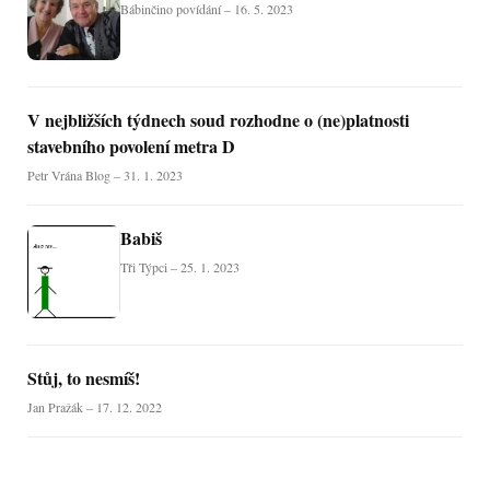
Bábinčino povídání – 16. 5. 2023
V nejbližších týdnech soud rozhodne o (ne)platnosti
stavebního povolení metra D
Petr Vrána Blog – 31. 1. 2023
Babiš
Tři Týpci – 25. 1. 2023
Stůj, to nesmíš!
Jan Pražák – 17. 12. 2022