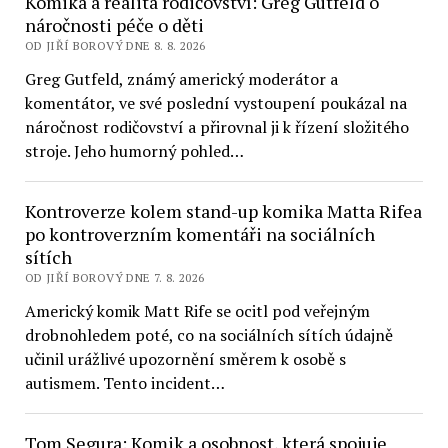
Komika a realita rodičovství: Greg Gutfeld o
náročnosti péče o děti
OD JIŘÍ BOROVÝ DNE 8. 8. 2026
Greg Gutfeld, známý americký moderátor a
komentátor, ve své poslední vystoupení poukázal na
náročnost rodičovství a přirovnal ji k řízení složitého
stroje. Jeho humorný pohled…
Kontroverze kolem stand-up komika Matta Rifea
po kontroverzním komentáři na sociálních
sítích
OD JIŘÍ BOROVÝ DNE 7. 8. 2026
Americký komik Matt Rife se ocitl pod veřejným
drobnohledem poté, co na sociálních sítích údajně
učinil urážlivé upozornění směrem k osobě s
autismem. Tento incident…
Tom Segura: Komik a osobnost, která spojuje