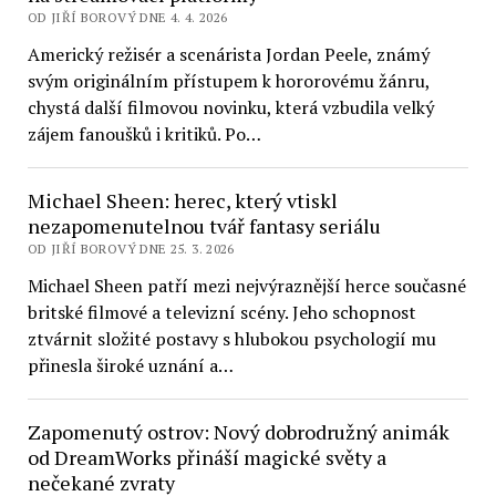
OD JIŘÍ BOROVÝ DNE 4. 4. 2026
Americký režisér a scenárista Jordan Peele, známý
svým originálním přístupem k hororovému žánru,
chystá další filmovou novinku, která vzbudila velký
zájem fanoušků i kritiků. Po…
Michael Sheen: herec, který vtiskl
nezapomenutelnou tvář fantasy seriálu
OD JIŘÍ BOROVÝ DNE 25. 3. 2026
Michael Sheen patří mezi nejvýraznější herce současné
britské filmové a televizní scény. Jeho schopnost
ztvárnit složité postavy s hlubokou psychologií mu
přinesla široké uznání a…
Zapomenutý ostrov: Nový dobrodružný animák
od DreamWorks přináší magické světy a
nečekané zvraty