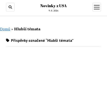
Novinky z USA
otevřít
menu
9. 8. 2026
Domů
»
Hlubší témata
Příspěvky označené “Hlubší témata”