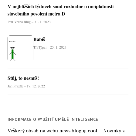
V nejbližších týdnech soud rozhodne o (ne)platnosti
stavebního povolení metra D
Petr Vrána Blog – 31. 1. 2023
Babiš
Tři Týpci – 25. 1. 2023
Stůj, to nesmíš!
Jan Pražák – 17. 12. 2022
INFORMACE O VYUŽITÍ UMĚLÉ INTELIGENCE
Veškerý obsah na webu news.bloguji.cool — Novinky z