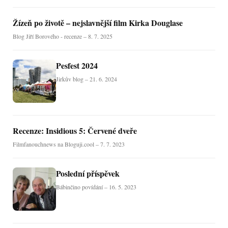
Žízeň po životě – nejslavnější film Kirka Douglase
Blog Jiří Borového - recenze – 8. 7. 2025
Pesfest 2024
Jirkův blog – 21. 6. 2024
Recenze: Insidious 5: Červené dveře
Filmfanouchnews na Bloguji.cool – 7. 7. 2023
Poslední příspěvek
Bábinčino povídání – 16. 5. 2023