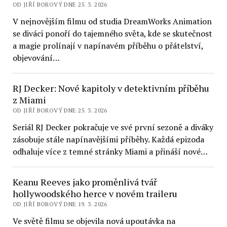
OD JIŘÍ BOROVÝ DNE 25. 3. 2026
V nejnovějším filmu od studia DreamWorks Animation
se diváci ponoří do tajemného světa, kde se skutečnost
a magie prolínají v napínavém příběhu o přátelství,
objevování…
RJ Decker: Nové kapitoly v detektivním příběhu
z Miami
OD JIŘÍ BOROVÝ DNE 25. 3. 2026
Seriál RJ Decker pokračuje ve své první sezoně a diváky
zásobuje stále napínavějšími příběhy. Každá epizoda
odhaluje více z temné stránky Miami a přináší nové…
Keanu Reeves jako proměnlivá tvář
hollywoodského herce v novém traileru
OD JIŘÍ BOROVÝ DNE 19. 3. 2026
Ve světě filmu se objevila nová upoutávka na