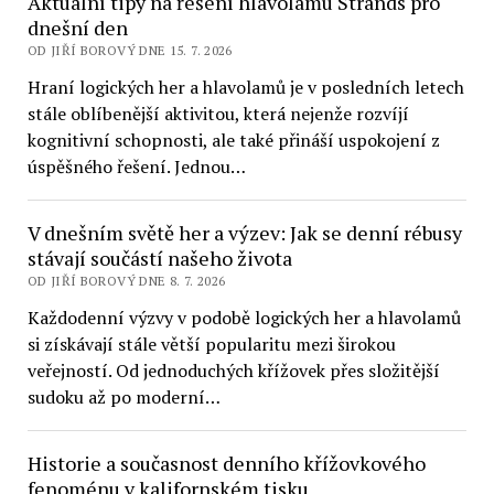
Aktuální tipy na řešení hlavolamu Strands pro
dnešní den
OD JIŘÍ BOROVÝ DNE 15. 7. 2026
Hraní logických her a hlavolamů je v posledních letech
stále oblíbenější aktivitou, která nejenže rozvíjí
kognitivní schopnosti, ale také přináší uspokojení z
úspěšného řešení. Jednou…
V dnešním světě her a výzev: Jak se denní rébusy
stávají součástí našeho života
OD JIŘÍ BOROVÝ DNE 8. 7. 2026
Každodenní výzvy v podobě logických her a hlavolamů
si získávají stále větší popularitu mezi širokou
veřejností. Od jednoduchých křížovek přes složitější
sudoku až po moderní…
Historie a současnost denního křížovkového
fenoménu v kalifornském tisku