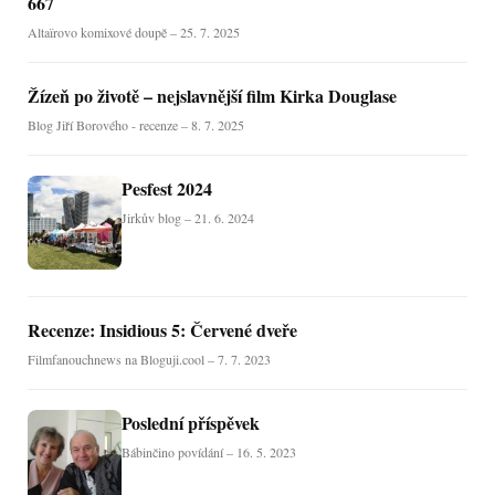
667
Altaïrovo komixové doupě – 25. 7. 2025
Žízeň po životě – nejslavnější film Kirka Douglase
Blog Jiří Borového - recenze – 8. 7. 2025
Pesfest 2024
Jirkův blog – 21. 6. 2024
Recenze: Insidious 5: Červené dveře
Filmfanouchnews na Bloguji.cool – 7. 7. 2023
Poslední příspěvek
Bábinčino povídání – 16. 5. 2023