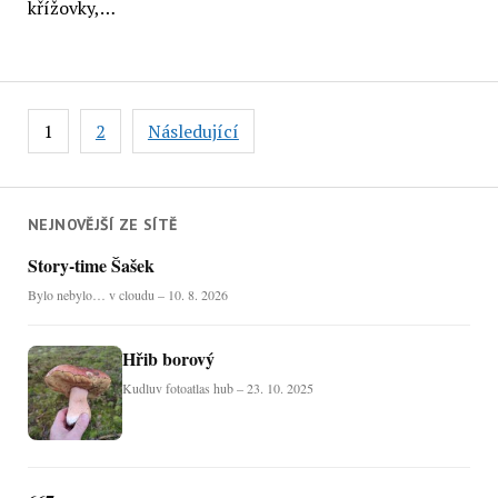
křížovky,…
Stránkování
1
2
Následující
příspěvků
NEJNOVĚJŠÍ ZE SÍTĚ
Story-time Šašek
Bylo nebylo… v cloudu – 10. 8. 2026
Hřib borový
Kudluv fotoatlas hub – 23. 10. 2025