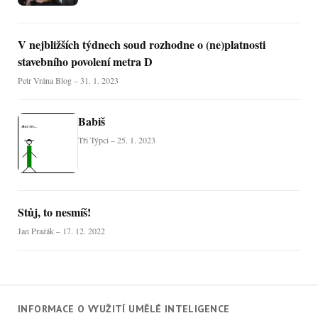
V nejbližších týdnech soud rozhodne o (ne)platnosti
stavebního povolení metra D
Petr Vrána Blog – 31. 1. 2023
Babiš
Tři Týpci – 25. 1. 2023
Stůj, to nesmíš!
Jan Pražák – 17. 12. 2022
INFORMACE O VYUŽITÍ UMĚLÉ INTELIGENCE