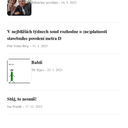
Bábinčino povídání – 16. 5. 2023
V nejbližších týdnech soud rozhodne o (ne)platnosti
stavebního povolení metra D
Petr Vrána Blog – 31. 1. 2023
Babiš
Tři Týpci – 25. 1. 2023
Stůj, to nesmíš!
Jan Pražák – 17. 12. 2022