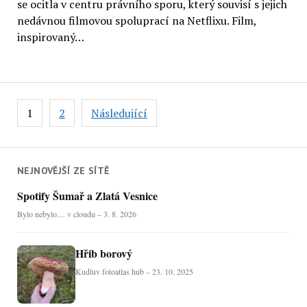
se ocitla v centru právního sporu, který souvisí s jejich
nedávnou filmovou spoluprací na Netflixu. Film,
inspirovaný…
Stránkování
1
2
Následující
příspěvků
NEJNOVĚJŠÍ ZE SÍTĚ
Spotify Šumař a Zlatá Vesnice
Bylo nebylo… v cloudu – 3. 8. 2026
Hřib borový
Kudluv fotoatlas hub – 23. 10. 2025